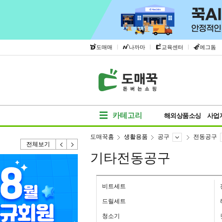
|
|
|
도매매
나까마
교육센터
에그돔
카테고리
해외상품소싱
사업
도매꾹홈
생활용품
공구
전동공구
전체보기
기타전동공구
비트세트
드릴세트
청소기