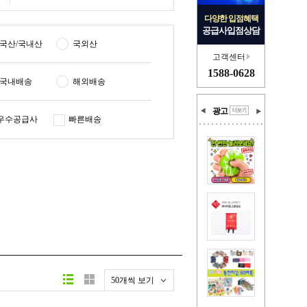
다양한 입점혜택
공급사입점상담
국산/국내산
국외산
고객센터
1588-0628
국내배송
해외배송
광고
우수공급사
빠른배송
50개씩 보기