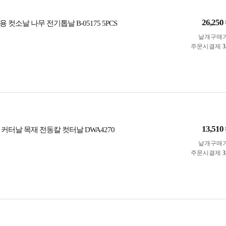
26,250
 컷소날 나무 전기톱날 B-05175 5PCS
낱개구매
주문시결제
3
13,510
커터날 목재 전동칼 컷터날 DWA4270
낱개구매
주문시결제
3