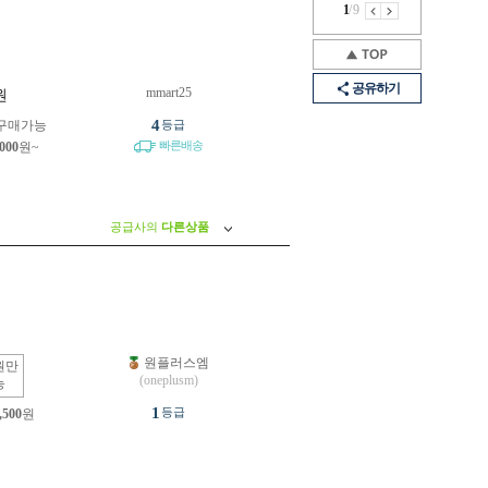
1
/
9
공유하기
mmart25
원
4
구매가능
등급
빠른배송
,000
원~
공급사의
다른상품
원플러스엠
원만
(oneplusm)
능
1
등급
,500
원