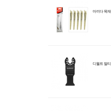
마끼다 목재용
디월트 멀티 