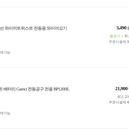
3,490
선 와이어트위스트 전동용 와이어꼬기
옵션가
최
주문시결제
3
구매가능
21,900
온 배터리 Gamci 전동공구 전용 BP120HL
최소
2
주문시결제
4
구매가능