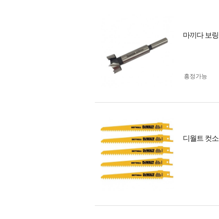
마끼다 보링
흥정가능
디월트 컷소날