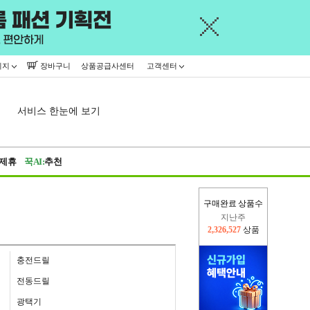
이지
장바구니
상품공급사센터
고객센터
서비스 한눈에 보기
제휴
꾹AI:
추천
지난주
구매완료 상품수
2,326,527
상품
이번주
2,247,999
상품
충전드릴
전동드릴
광택기