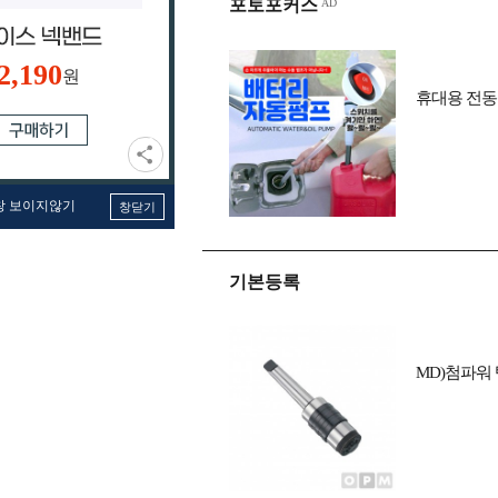
포토포커스
2,190
원
휴대용 전동
창 보이지않기
창닫기
기본등록
MD)첨파워 탭