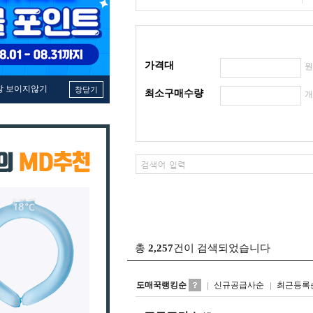
가격대
창 보이지않기
창닫기
최소구매수량
총
2,257
건이 검색되었습니다
도매꾹랭킹순
신규공급사순
최근등록