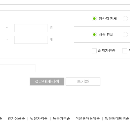
원산지 전체
원 ~
원
배송 전체
개 ~
개
최저가인증
리스트형
갤러리형
순
인기상품순
낮은가격순
높은가격순
적은판매단위순
많은판매단위순