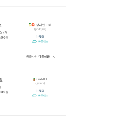
상사맨도매
원
(podojus)
소
2
개
1
등급
,000
원
빠른배송
공급사의
다른상품
GAMCI
원
(gamci)
개
1
등급
,000
원
빠른배송