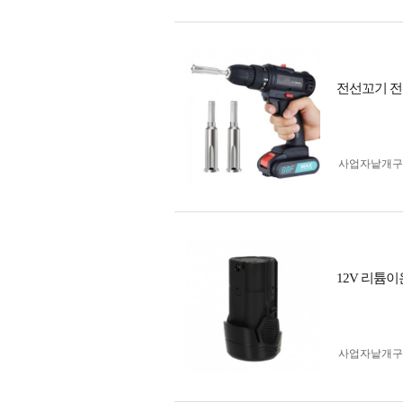
전선꼬기 전
사업자 낱개
12V 리튬이
사업자 낱개