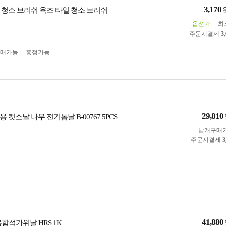
3,170
 청소 브러쉬 욕조 타일 청소 브러쉬
옵션가
최
주문시결제
3
구매가능
흥정가능
29,810
 컷소날 나무 전기톱날 B-00767 5PCS
낱개구매
주문시결제
3
41,880
함석가위날 HRS 1K