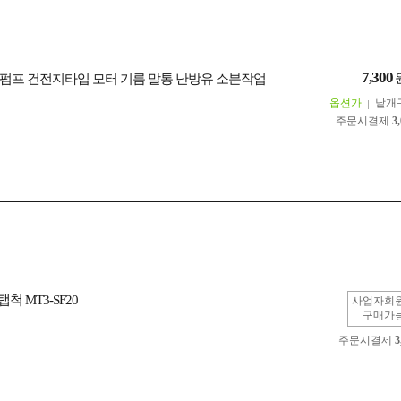
7,300
펌프 건전지타입 모터 기름 말통 난방유 소분작업
옵션가
낱개
주문시결제
3
척 MT3-SF20
사업자회
구매가
주문시결제
3