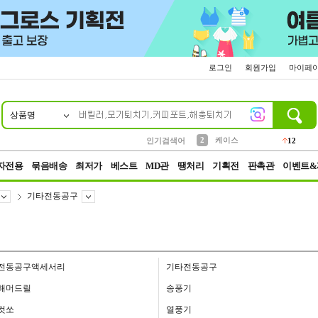
로그인
회원가입
마이페
상품명
10
1
4
5
6
7
8
9
파우치
등산
벨트
실리콘
양말
모자
양산
여성패션
152
395
555
12
1
1
5
3
2
케이스
인기검색어
12
3
생수
454
자전용
묶음배송
최저가
베스트
MD관
땡처리
기획전
판촉관
이벤트&
기타전동공구
전동공구액세서리
기타전동공구
해머드릴
송풍기
컷쏘
열풍기