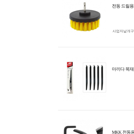
전동 드릴용
사업자 낱개
마끼다 목재용
MKK 전동용