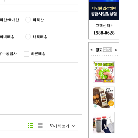
다양한 입점혜택
공급사입점상담
국산/국내산
국외산
고객센터
1588-0628
국내배송
해외배송
광고
우수공급사
빠른배송
50개씩 보기