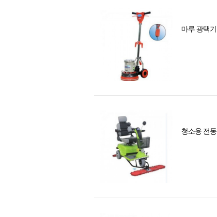
마루 광택기
청소용 전동