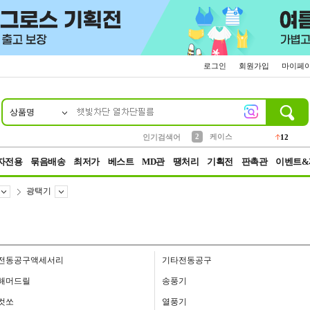
로그인
회원가입
마이페
상품명
10
1
4
5
6
7
8
9
파우치
등산
벨트
실리콘
양말
모자
양산
여성패션
152
395
555
12
1
1
5
3
2
케이스
인기검색어
12
3
생수
454
자전용
묶음배송
최저가
베스트
MD관
땡처리
기획전
판촉관
이벤트&
광택기
전동공구액세서리
기타전동공구
해머드릴
송풍기
컷쏘
열풍기