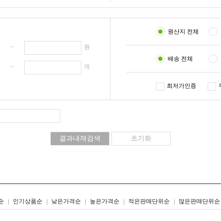
원산지 전체
원 ~
원
배송 전체
개 ~
개
최저가인증
리스트형
갤러리형
순
인기상품순
낮은가격순
높은가격순
적은판매단위순
많은판매단위순