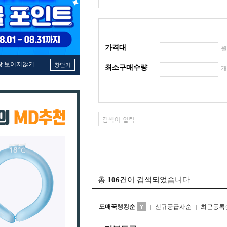
가격대
창 보이지않기
창닫기
최소구매수량
총
106
건이 검색되었습니다
도매꾹랭킹순
신규공급사순
최근등록