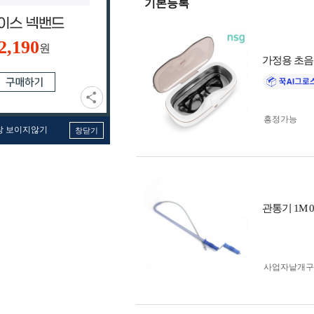
기본등록
2,190
원
가정용 초음
흥정가능
창 보이지않기
창닫기
관통기 1M 0
사업자 낱개