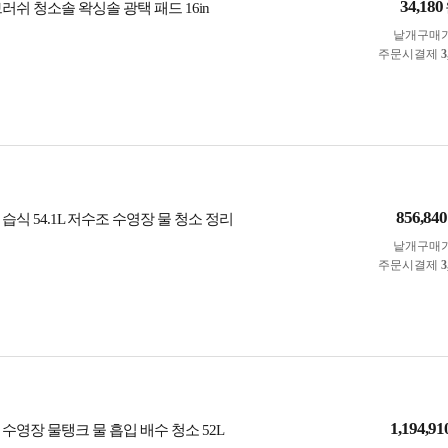
34,180
러쉬 청소솔 왁싱솔 광택 패드 16in
낱개구매
주문시결제
3
856,840
습식 54.1L 저수조 수영장 물 청소 정리
낱개구매
주문시결제
3
1,194,91
수영장 물탱크 물 흡입 배수 청소 52L