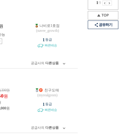
1
/
9
공유하기
나비로1호점
원
(navee_growth)
가능
1
등급
송
빠른배송
공급사의
다른상품
4,330
원
친구도매
50
(myrealgreen)
원
개
1
등급
,000
원
빠른배송
공급사의
다른상품