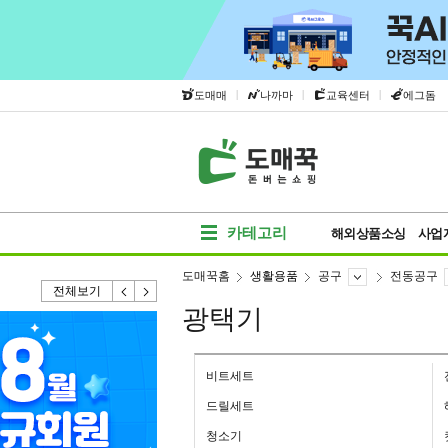
|
|
|
도매매
나까마
교육센터
에그돔
카테고리
해외상품소싱
사업
도매꾹홈
생활용품
공구
전동공구
전체보기
광택기
비트세트
드릴세트
청소기