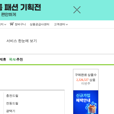
이지
장바구니
상품공급사센터
고객센터
서비스 한눈에 보기
제휴
꾹AI:
추천
구매완료 상품수
이번주
2,309,404
상품
지난주
2,326,527
상품
충전드릴
전동드릴
광택기