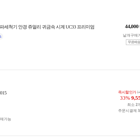
44,000
파세척기 안경 쥬얼리 귀금속 시계 UC33 프리미엄
낱개구매
무료배
즉시할인가
1
015
33%
9,5
최소
2
주문시결제
3
구매가능