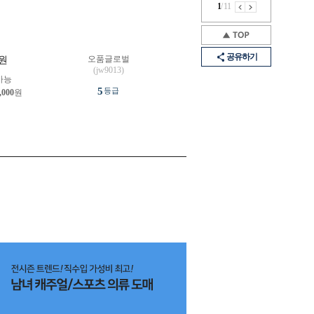
1
/
11
공유하기
오품글로벌
원
(jw9013)
가능
5
등급
,000
원