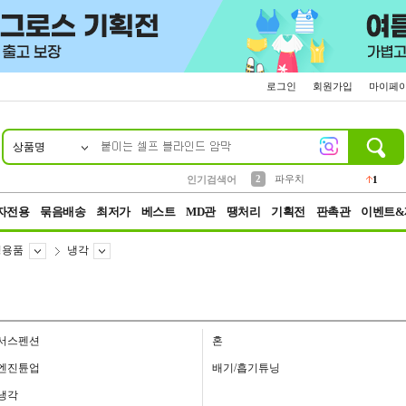
로그인
회원가입
마이페
상품명
10
1
4
5
6
7
8
9
키링
선풍기
말랑이
키캡
텀블러
가방
양말
양산
1
1
5
2
2
2
파우치
인기검색어
1
3
모자
2
자전용
묶음배송
최저가
베스트
MD관
땡처리
기획전
판촉관
이벤트&
닝용품
냉각
서스펜션
혼
엔진튠업
배기/흡기튜닝
냉각