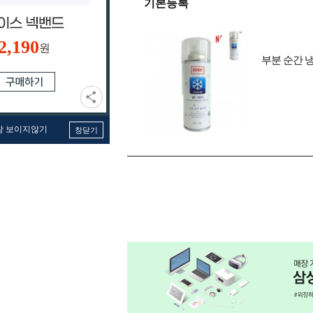
기본등록
2,190
원
부분 순간 
창 보이지않기
창닫기