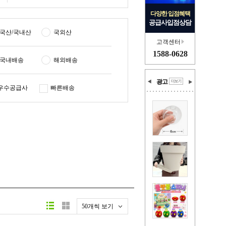
다양한 입점혜택
공급사입점상담
국산/국내산
국외산
고객센터
1588-0628
국내배송
해외배송
광고
우수공급사
빠른배송
50개씩 보기