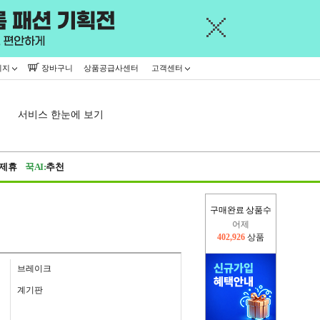
이지
장바구니
상품공급사센터
고객센터
서비스 한눈에 보기
제휴
꾹AI:
추천
구매완료 상품수
어제
402,926
상품
오늘(현재)
369,296
상품
브레이크
계기판