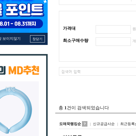
가격대
창 보이지않기
창닫기
최소구매수량
총
1
건이 검색되었습니다
도매꾹랭킹순
신규공급사순
최근등록