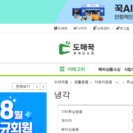
|
|
|
도매매
나까마
교육센터
에그돔
카테고리
해외상품소싱
사업
도매꾹홈
생활용품
자동차용품
튜
전체보기
냉각
기타튜닝용품
게이지
레이싱용품