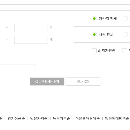
원산지 전체
원 ~
원
배송 전체
개 ~
개
최저가인증
리스트형
갤러리형
순
인기상품순
낮은가격순
높은가격순
적은판매단위순
많은판매단위순