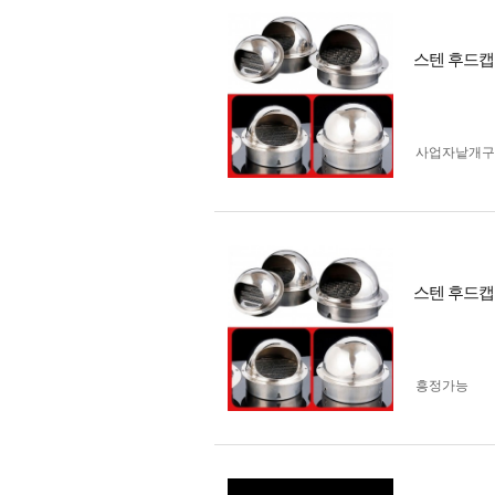
스텐 후드캡
사업자 낱개
스텐 후드캡
흥정가능