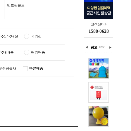
번호판볼트
다양한 입점혜택
공급사입점상담
고객센터
1588-0628
국산/국내산
국외산
광고
국내배송
해외배송
우수공급사
빠른배송