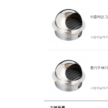
이중차단 그물
사업자 낱개
환기구 배기구
사업자 낱개
기본등록