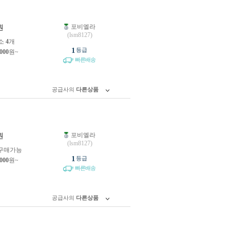
포비엘라
원
(lsm8127)
소
4
개
1
등급
,000
원~
빠른배송
공급사의
다른상품
포비엘라
원
(lsm8127)
구매가능
1
등급
,000
원~
빠른배송
공급사의
다른상품