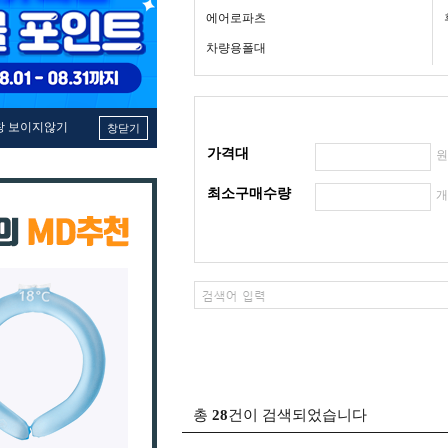
에어로파츠
차량용폴대
창 보이지않기
창닫기
가격대
최소구매수량
총
28
건이 검색되었습니다