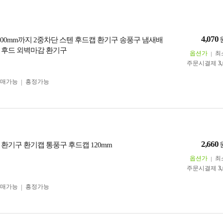
4,070
200mm까지 2중차단 스텐 후드캡 환기구 송풍구 냄새배
 후드 외벽마감 환기구
옵션가
최
주문시결제
3
구매가능
흥정가능
2,660
 환기구 환기캡 통풍구 후드캡 120mm
옵션가
최
주문시결제
3
구매가능
흥정가능