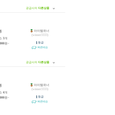
공급사의
다른상품
아이템위너
원
(winner3333)
소
3
개
1
등급
,000
원~
빠른배송
공급사의
다른상품
아이템위너
원
(winner3333)
소
4
개
1
등급
,000
원~
빠른배송