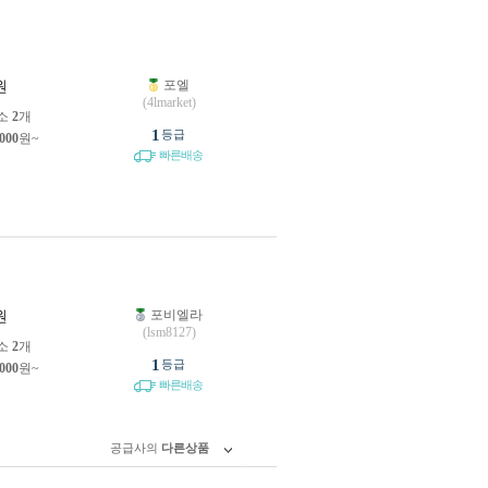
포엘
원
(4lmarket)
소
2
개
1
등급
,000
원~
빠른배송
포비엘라
원
(lsm8127)
소
2
개
1
등급
,000
원~
빠른배송
공급사의
다른상품