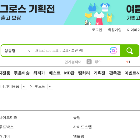
로그인
회원가입
마이페
상품명
10
1
4
5
6
7
8
9
벨트
파우치
등산
실리콘
양말
여성패션
장갑
led
4
3
1
2
4
1
2
생수
인기검색어
1
3
케이스
1
자전용
묶음배송
최저가
베스트
MD관
땡처리
기획전
판촉관
이벤트&
스테리어용품
후드핀
사이드미러
몰딩
루프박스
사이드스텝
캐리어
엠블럼