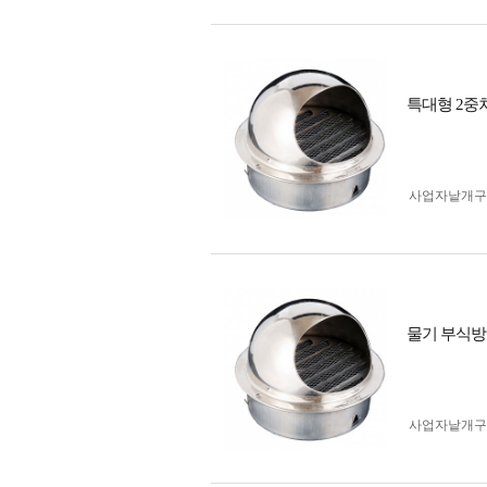
특대형 2중차
사업자 낱개
물기 부식방지
사업자 낱개