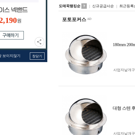
도매꾹랭킹순
신규공급사순
최근등록
2,190
포토포커스
원
180mm 2
창 보이지않기
창닫기
사업자 낱개
대형 스텐 후
사업자 낱개