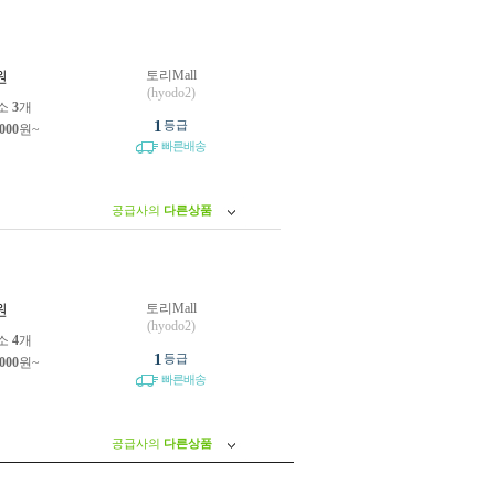
토리Mall
원
(hyodo2)
소
3
개
1
등급
,000
원~
빠른배송
공급사의
다른상품
토리Mall
원
(hyodo2)
소
4
개
1
등급
,000
원~
빠른배송
공급사의
다른상품