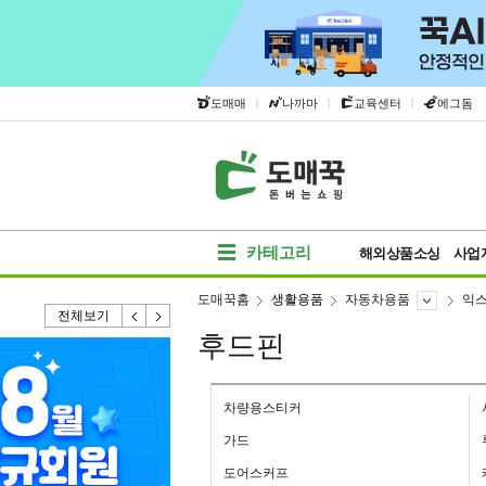
|
|
|
도매매
나까마
교육센터
에그돔
카테고리
해외상품소싱
사업
도매꾹홈
생활용품
자동차용품
익
전체보기
후드핀
차량용스티커
가드
도어스커프