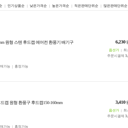
리스트형
갤러리형
순
인기상품순
낮은가격순
높은가격순
적은판매단위순
많은판매단위순
6,230
00mm 원형 스텐 후드캡 에어컨 환풍기 배기구
옵션가
최
주문시결제
3
구매가능
흥정가능
3,410
드캡 원형 환풍구 후드캡150-160mm
옵션가
최
주문시결제
3
구매가능
흥정가능