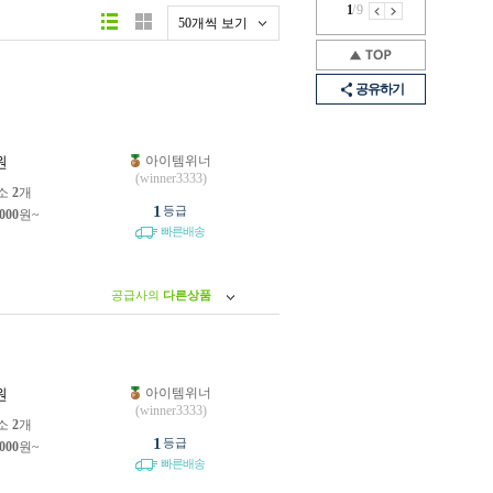
1
/
9
50개씩 보기
공유하기
아이템위너
원
(winner3333)
소
2
개
1
등급
,000
원~
빠른배송
공급사의
다른상품
아이템위너
원
(winner3333)
소
2
개
1
등급
,000
원~
빠른배송