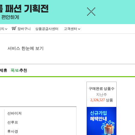
이지
장바구니
상품공급사센터
고객센터
서비스 한눈에 보기
제휴
꾹AI:
추천
지난주
구매완료 상품수
2,326,527
상품
이번주
2,391,683
상품
선바이저
선루프
후사경