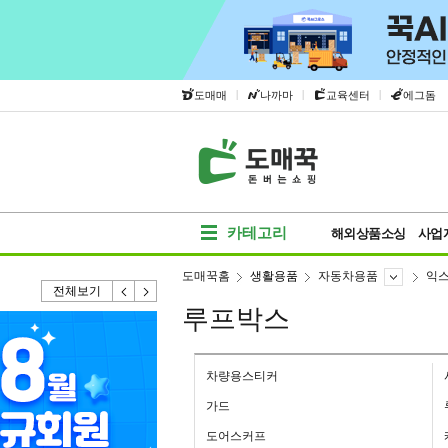
|
|
|
도매매
나까마
교육센터
에그돔
카테고리
해외상품소싱
사업
도매꾹홈
생활용품
자동차용품
익
전체보기
루프박스
차량용스티커
가드
도어스커프