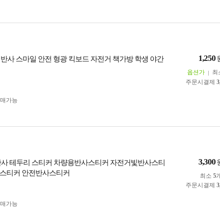
1,250
커 반사 스마일 안전 형광 킥보드 자전거 책가방 학생 야간
옵션가
최
주문시결제
3
구매가능
3,300
반사 테두리 스티커 차량용반사스티커 자전거빛반사스티
사스티커 안전반사스티커
최소
5
주문시결제
3
구매가능