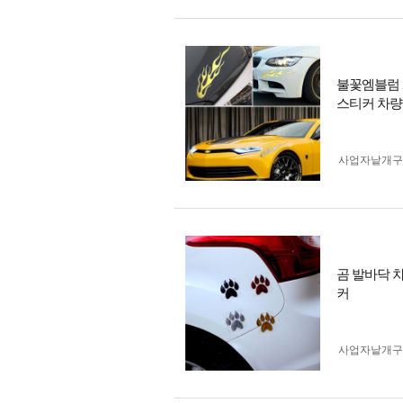
불꽃엠블럼 
스티커 차
사업자 낱개
곰 발바닥 
커
사업자 낱개