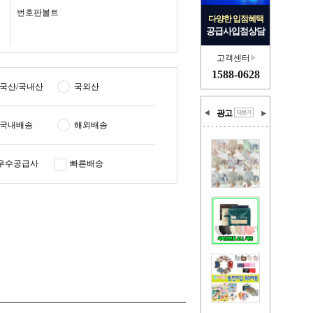
번호판볼트
다양한 입점혜택
공급사입점상담
고객센터
1588-0628
국산/국내산
국외산
광고
국내배송
해외배송
우수공급사
빠른배송