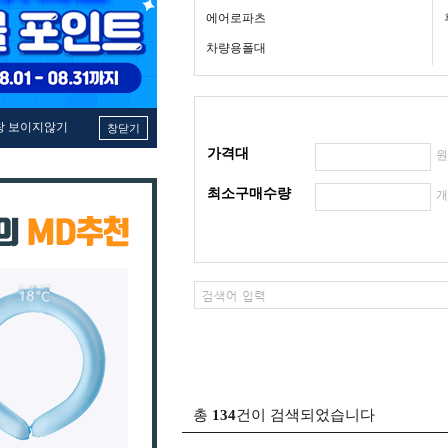
에어로파츠
차량용폴대
창 보이지않기
창닫기
가격대
최소구매수량
총
134
건이 검색되었습니다