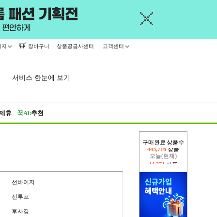
이지
장바구니
상품공급사센터
고객센터
서비스 한눈에 보기
제휴
꾹AI:
추천
구매완료 상품수
오늘(현재)
14,371
상품
어제
445,716
상품
선바이저
선루프
후사경