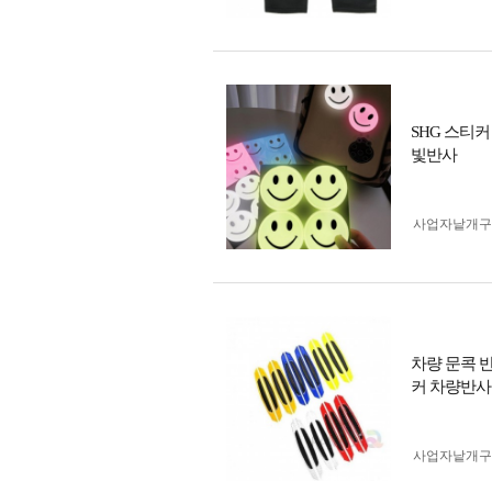
SHG 스티
빛반사
사업자 낱개
차량 문콕 
커 차량반
사업자 낱개