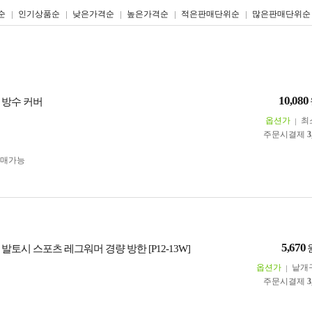
리스트형
갤러리형
순
인기상품순
낮은가격순
높은가격순
적은판매단위순
많은판매단위순
10,080
 방수 커버
옵션가
최
주문시결제
3
구매가능
5,670
모 발토시 스포츠 레그워머 경량 방한 [P12-13W]
옵션가
낱개
주문시결제
3