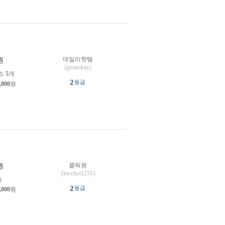
데일리핫템
원
(greatokay)
소
5
개
2
등급
,000
원
클릭원
원
(kwchoi1231)
개
2
등급
,000
원