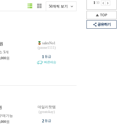
1
/
10
50개씩 보기
공유하기
salesNo1
원
(pzone1111)
소
5
개
1
등급
,000
원
빠른배송
데일리핫템
원
(greatokay)
구매가능
2
등급
,000
원