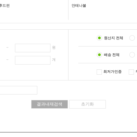
후드핀
안테나볼
원산지 전체
원 ~
원
배송 전체
개 ~
개
최저가인증