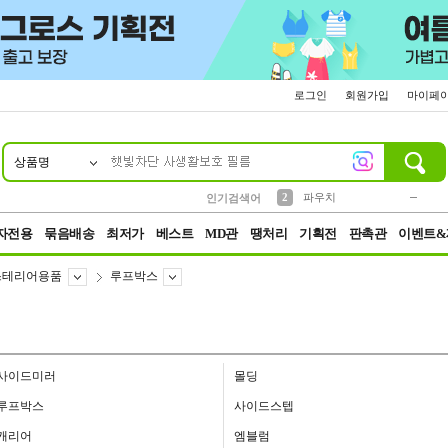
로그인
회원가입
마이페
상품명
10
1
4
5
6
7
8
9
키링
미니
말랑이
선풍기
가방
양말
짱구
텀블러
23
2
1
1
7
3
2
파우치
인기검색어
3
모자
자전용
묶음배송
최저가
베스트
MD관
땡처리
기획전
판촉관
이벤트&
스테리어용품
루프박스
사이드미러
몰딩
루프박스
사이드스텝
캐리어
엠블럼