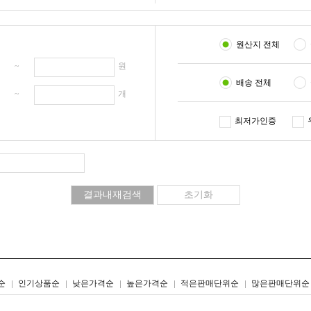
원산지 전체
원 ~
원
배송 전체
개 ~
개
최저가인증
리스트형
갤러리형
순
인기상품순
낮은가격순
높은가격순
적은판매단위순
많은판매단위순