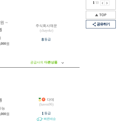
1
/
10
0원 ~
공유하기
주식회사채운
원
(chayekr)
개
8
등급
,000
원
공급사의
다른상품
다데
원
(haven96)
가능
1
등급
,000
원
빠른배송