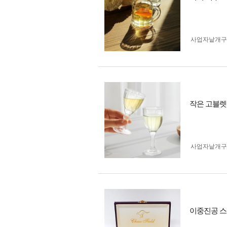
사업자 낱개
작은 고블렛 
사업자 낱개
이중진공 스텐