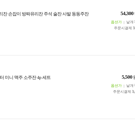
54,300
잔 손잡이 방짜유리잔 주석 술잔 사발 동동주잔
옵션가
낱개
주문시결제
3
5,500
 미니 맥주 소주잔 4p 세트
옵션가
낱개
주문시결제
3