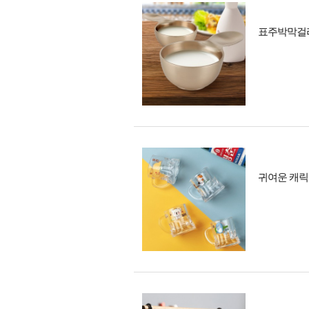
표주박막걸리
귀여운 캐릭터