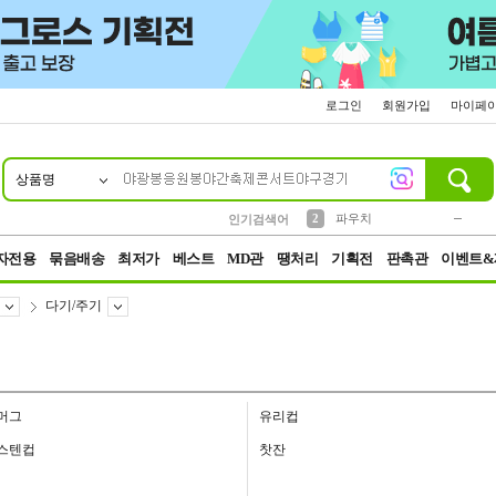
로그인
회원가입
마이페
상품명
10
1
4
5
6
7
8
9
키링
미니
말랑이
선풍기
가방
양말
짱구
텀블러
23
2
1
1
7
3
2
파우치
인기검색어
3
모자
자전용
묶음배송
최저가
베스트
MD관
땡처리
기획전
판촉관
이벤트&
다기/주기
머그
유리컵
스텐컵
찻잔