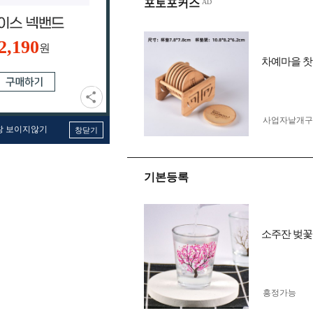
포토포커스
2,190
원
차예마을 찻잔
사업자 낱개
창 보이지않기
창닫기
기본등록
소주잔 벚꽃소
흥정가능