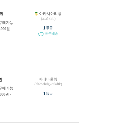
아카시아리빙
원
(aca132b)
구매가능
1
등급
,000
원
빠른배송
미래아울렛
원
(alfowhdgkqtkdtk)
구매가능
1
등급
,000
원~