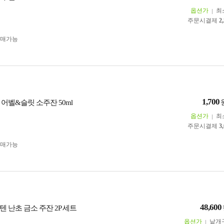
옵션가
최
주문시결제
2
구매가능
1,700
어벨&슬릿 소주잔 50ml
옵션가
최
주문시결제
3
구매가능
48,600
 난초 금소 주잔 2P 세트
옵션가
낱개