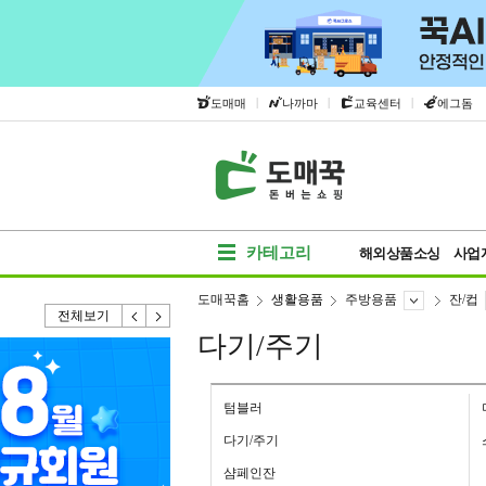
|
|
|
도매매
나까마
교육센터
에그돔
카테고리
해외상품소싱
사업
도매꾹홈
생활용품
주방용품
잔/컵
전체보기
다기/주기
텀블러
다기/주기
샴페인잔