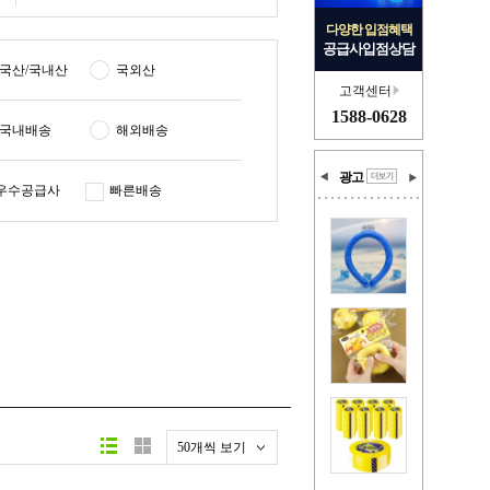
다양한 입점혜택
공급사입점상담
국산/국내산
국외산
고객센터
1588-0628
국내배송
해외배송
광고
우수공급사
빠른배송
50개씩 보기