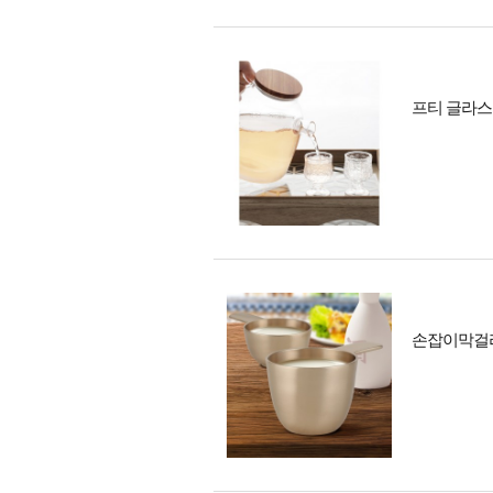
프티 글라스 
손잡이막걸리