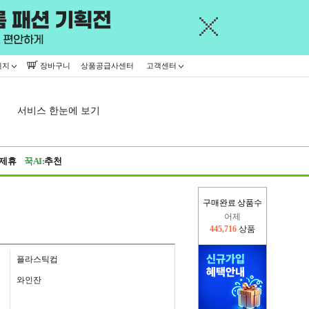
이지
장바구니
상품공급사센터
고객센터
서비스 한눈에 보기
제휴
꾹AI:
추천
구매완료 상품수
어제
445,716
상품
오늘(현재)
329,527
상품
플라스틱컵
와인잔