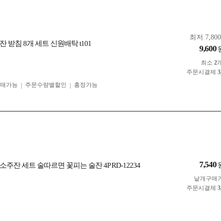
최저 7,80
 받침 8개 세트 신원배탁 t101
9,600
최소
2
주문시결제
3
구매가능
주문수량별할인
흥정가능
7,540
주잔 세트 술따르면 꽃피는 술잔 4P RD-12234
낱개구매
주문시결제
3