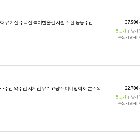
37,500
짜 유기잔 주석잔 특이한술잔 사발 주잔 동동주잔
옵션가
낱개
주문시결제
3
22,700
소주잔 약주잔 사케잔 유기고량주 미니방짜 예쁜주석
옵션가
낱개
주문시결제
3