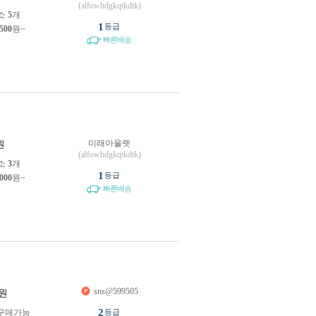
(alfowhdgkqtkdtk)
소
5
개
1
등급
,500
원~
빠른배송
미래아울렛
원
(alfowhdgkqtkdtk)
소
3
개
1
등급
,000
원~
빠른배송
sns@599505
원
2
구매가능
등급