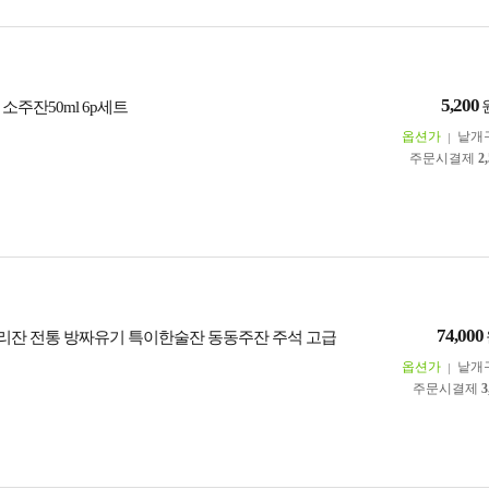
5,200
소주잔50ml 6p세트
옵션가
낱개
주문시결제
2
74,000
잔 전통 방짜유기 특이한술잔 동동주잔 주석 고급
옵션가
낱개
주문시결제
3