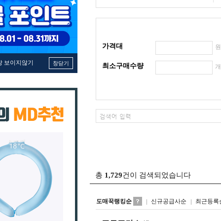
가격대
창 보이지않기
창닫기
최소구매수량
총
1,729
건이 검색되었습니다
도매꾹랭킹순
신규공급사순
최근등록