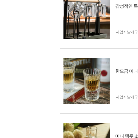
감성적인 특이
사업자 낱개
한모금 미니 
사업자 낱개
미니 맥주 소