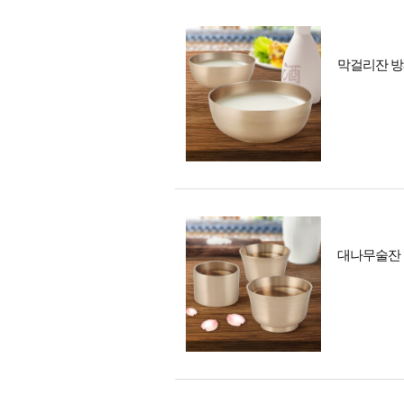
막걸리잔 방
대나무술잔 