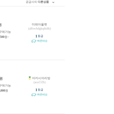
공급사의
다른상품
미래아울렛
원
(alfowhdgkqtkdtk)
구매가능
1
등급
,500
원~
빠른배송
아카시아리빙
원
(aca132b)
구매가능
1
등급
,000
원
빠른배송