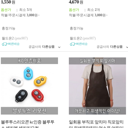
1,550
4,670
원
원
옵션가
최소
5
개
옵션가
최소
2
개
착불/주문시결제
3,000
원~
착불/주문시결제
3,000
원~
흥정가능
흥정가능
월드온2
(pms907)
월드온2
(pms907)
빠른배송
빠른배송
공급사의
다른상품
공급사의
다른상품
블루투스리모콘 kc인증 블루투
일회용 부직포 앞치마 직포앞치