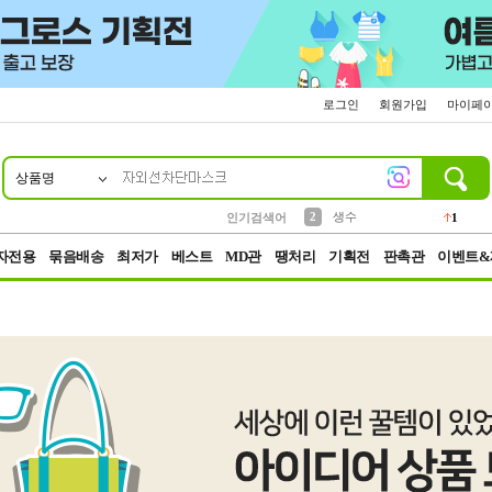
로그인
회원가입
마이페
상품명
10
1
4
5
6
7
8
9
벨트
파우치
등산
실리콘
양말
여성패션
장갑
led
4
3
1
2
4
1
2
생수
인기검색어
1
3
케이스
1
자전용
묶음배송
최저가
베스트
MD관
땡처리
기획전
판촉관
이벤트&