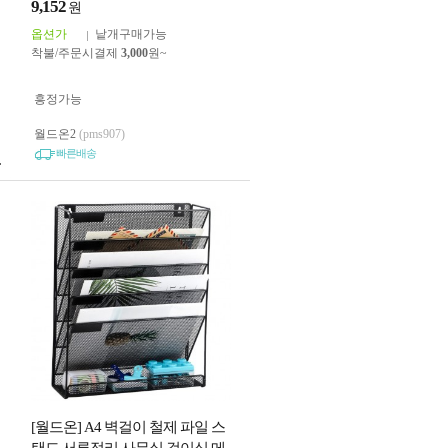
9,152
원
옵션가
낱개구매가능
착불/주문시결제
3,000
원~
흥정가능
월드온2
(pms907)
빠른배송
[월드온] A4 벽걸이 철제 파일 스