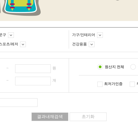
문구
가구/인테리어
스포츠/레저
건강용품
원산지 전체
원 ~
원
개 ~
개
최저가인증