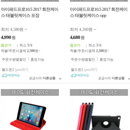
아이패드프로10.5 2017 회전케이
아이패드프로10.5 2017 회전케이
스 태블릿케이스 포장
스 태블릿케이스 opp
최저 4,580원 ~
최저 4,260원 ~
4,990
4,680
원
원
옵션가
최소
5
개
옵션가
최소
5
개
착불/주문시결제
2,500
원~
착불/주문시결제
2,500
원~
주문수량별할인
흥정가능
주문수량별할인
흥정가능
월드온2
(pms907)
월드온2
(pms907)
빠른배송
빠른배송
공급사의
다른상품
공급사의
다른상품