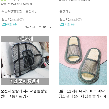
착불/주문시결제
3,000
원~
착불/주문시결제
3,000
원~
주문수량별할인
흥정가능
흥정가능
월드온2
(pms907)
월드온2
(pms907)
빠른배송
빠른배송
공급사의
다른상품
운전자 등받이 자세교정 쿨링등
[월드온] 메쉬 대나무 매트 바닥
받이 여름시트 망사
청소 걸레 슬리퍼 심플 슬리퍼 패
션슬리퍼 사무실 학교 층간소음