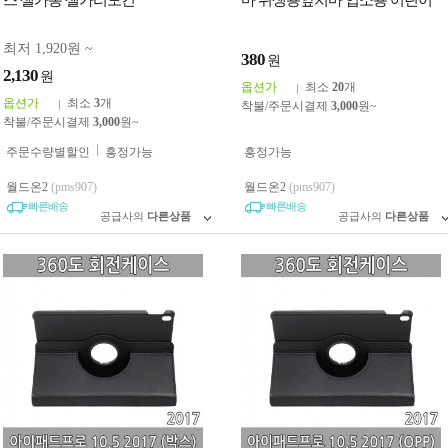
스 셀카봉 셀카리모컨
마 위생용앞치마 업소용 어린이
집 작업 꾸미기앞치마 DIY앞치
마
최저 1,920원 ~
380
원
2,130
원
옵션가
최소
20
개
옵션가
최소
3
개
착불/주문시결제
3,000
원~
착불/주문시결제
3,000
원~
주문수량별할인
흥정가능
흥정가능
월드온2
(pms907)
월드온2
(pms907)
빠른배송
빠른배송
공급사의
다른상품
공급사의
다른상품