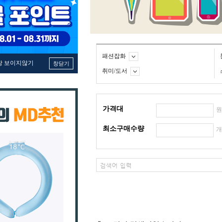
패션잡화
창 보이지않기
창닫기
취미/도서
가격대
최소구매수량