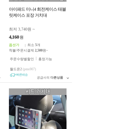
아이패드 미니4 회전케이스 태블
릿케이스 포장 거치대
최저 3,740원 ~
4,160
원
옵션가
최소
5
개
착불/주문시결제
2,500
원~
주문수량별할인
흥정가능
월드온2
(pms907)
빠른배송
공급사의
다른상품