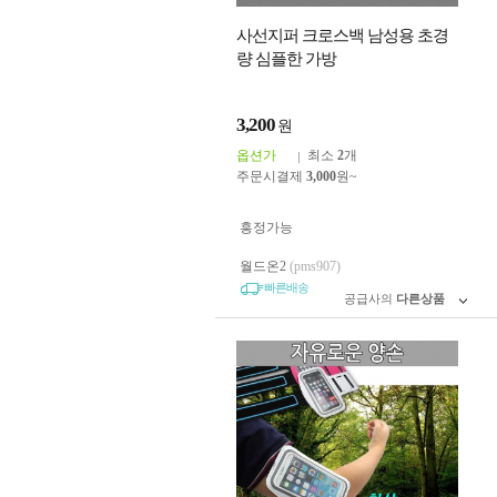
사선지퍼 크로스백 남성용 초경
량 심플한 가방
3,200
원
옵션가
최소
2
개
주문시결제
3,000
원~
흥정가능
월드온2
(pms907)
빠른배송
공급사의
다른상품