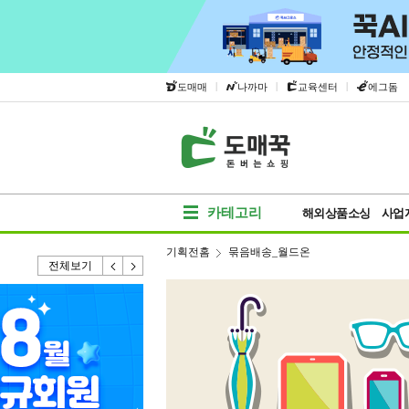
|
|
|
도매매
나까마
교육센터
에그돔
카테고리
해외상품소싱
사업
기획전홈
묶음배송_월드온
전체보기