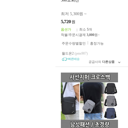
360도회전
최저 5,300원 ~
5,720
원
옵션가
최소
5
개
착불/주문시결제
3,000
원~
주문수량별할인
흥정가능
월드온2
(pms907)
빠른배송
공급사의
다른상품