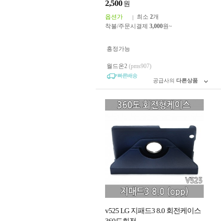
2,500
원
옵션가
최소
2
개
착불/주문시결제
3,000
원~
흥정가능
월드온2
(pms907)
빠른배송
공급사의
다른상품
v525 LG 지패드3 8.0 회전케이스