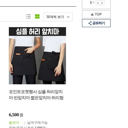
1
/
9
50개씩 보기
공유하기
포인트포켓행사 심플 허리앞치
마 반앞치마 짧은앞치마 허리형
앞치마 카페 식당 주방 하프 쉐프
앞치마 인쇄
6,500
원
옵션가
낱개구매가능