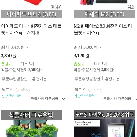
아이패드 미니4 회전케이스 태블
M2 화웨이m2 8.0 회전케이스 태
릿케이스 opp 거치대
블릿케이스 opp
최저 3,430원 ~
최저 3,080원 ~
3,850
3,120
원
원
옵션가
최소
5
개
옵션가
최소
5
개
착불/주문시결제
2,500
원~
착불/주문시결제
3,000
원~
주문수량별할인
흥정가능
주문수량별할인
흥정가능
월드온2
(pms907)
월드온2
(pms907)
빠른배송
빠른배송
공급사의
다른상품
공급사의
다른상품