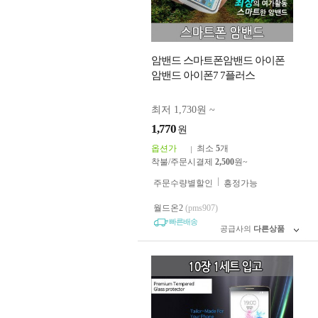
암밴드 스마트폰암밴드 아이폰
암밴드 아이폰7 7플러스
최저 1,730원 ~
1,770
원
옵션가
최소
5
개
착불/주문시결제
2,500
원~
주문수량별할인
흥정가능
월드온2
(pms907)
빠른배송
공급사의
다른상품