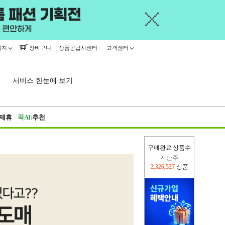
이지
장바구니
상품공급사센터
고객센터
서비스 한눈에 보기
제휴
꾹AI:
추천
구매완료 상품수
이번주
2,387,550
상품
지난주
2,326,527
상품