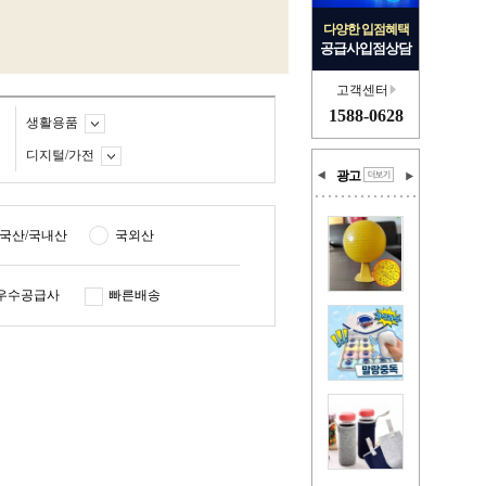
다양한 입점혜택
공급사입점상담
고객센터
1588-0628
생활용품
디지털/가전
광고
국산/국내산
국외산
우수공급사
빠른배송