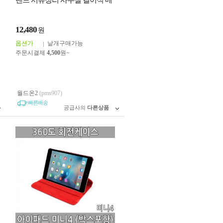
탠드 서류정리 사무실 걸이식 메
쉬 벽 파일 홀더 5 포켓 사무실 걸
이 화일
12,480
원
옵션가
낱개구매가능
주문시결제
4,500
원~
월드온2
(pms907)
빠른배송
공급사의
다른상품