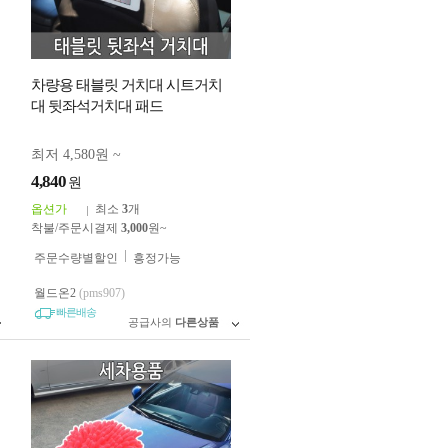
차량용 태블릿 거치대 시트거치
대 뒷좌석거치대 패드
최저 4,580원 ~
4,840
원
옵션가
최소
3
개
착불/주문시결제
3,000
원~
주문수량별할인
흥정가능
월드온2
(pms907)
빠른배송
공급사의
다른상품