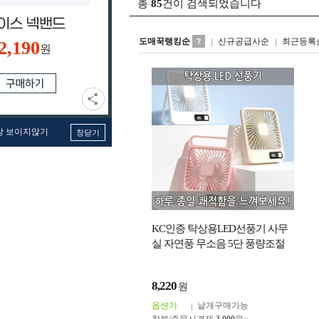
총
85
건이 검색되었습니다
도매꾹랭킹순
신규공급사순
최근등록
2,190
원
창 보이지않기
창닫기
KC인증 탁상용LED선풍기 사무
실 자연풍 무소음 5단 풍량조절
데스크 미니선풍기 USB 휴대용
선풍기 Q3
8,220
원
옵션가
낱개구매가능