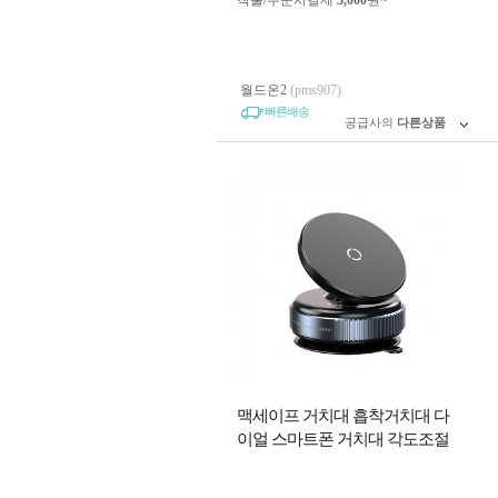
착불/주문시결제
3,000
원~
월드온2
(pms907)
빠른배송
공급사의
다른상품
맥세이프 거치대 흡착거치대 다
이얼 스마트폰 거치대 각도조절
마그네틱 차량용거치대