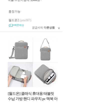
착불/주문시결제
3,000
원~
흥정가능
월드온2
(pms907)
빠른배송
공급사의
다른상품
[월드온] 클래식 휴대용 태블릿
수납 가방 핸디 파우치 pc 맥북 아
이패드파우치 갤럭시탭 태블릿
휴대용 가