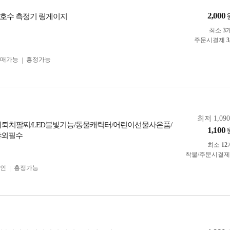
2,000
호수 측정기 링게이지
최소
3
주문시결제
3
구매가능
흥정가능
최저 1,09
모기퇴치팔찌/LED불빛기능/동물캐릭터/어린이선물사은품/
1,100
야외필수
최소
12
착불/주문시결
인
흥정가능