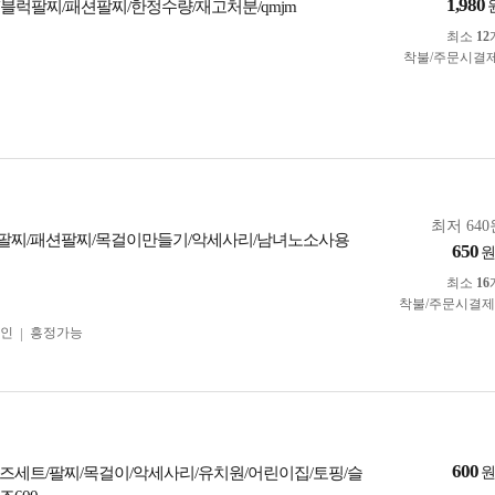
1,980
IY블럭팔찌/패션팔찌/한정수량/재고처분/qmjm
최소
12
착불/주문시결
최저 640
팔찌/패션팔찌/목걸이만들기/악세사리/남녀노소사용
650
최소
16
착불/주문시결
인
흥정가능
600
즈세트/팔찌/목걸이/악세사리/유치원/어린이집/토핑/슬