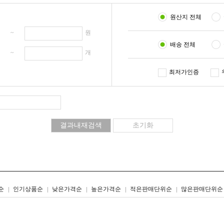
원산지 전체
원 ~
원
배송 전체
개 ~
개
최저가인증
리스트형
갤러리형
순
인기상품순
낮은가격순
높은가격순
적은판매단위순
많은판매단위순