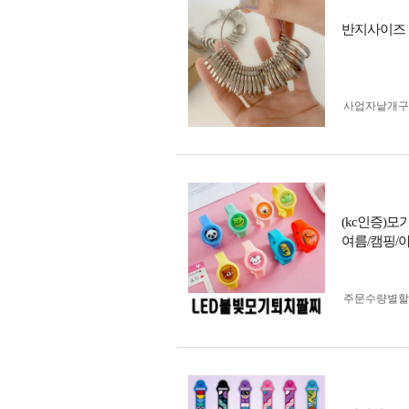
반지사이즈 
사업자 낱개
(kc인증)
여름/캠핑/
주문수량별할