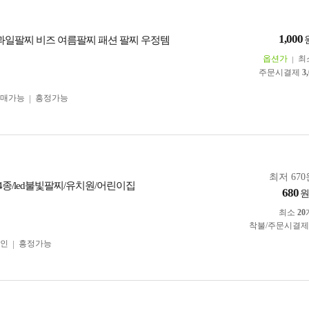
1,000
 과일팔찌 비즈 여름팔찌 패션 팔찌 우정템
옵션가
최
주문시결제
3
구매가능
흥정가능
최저 670
종/led불빛팔찌/유치원/어린이집
680
최소
20
착불/주문시결
인
흥정가능