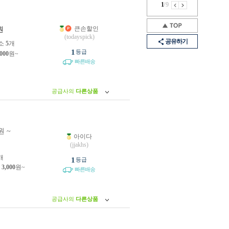
1
/
9
큰손할인
원
(todayspick)
공유하기
소
5
개
1
등급
,000
원~
빠른배송
공급사의
다른상품
원 ~
아이다
원
(jjakhs)
개
1
등급
제
3,000
원~
빠른배송
공급사의
다른상품