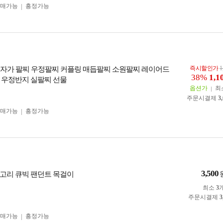
구매가능
흥정가능
즉시할인가
1
자가 팔찌 우정팔찌 커플링 매듭팔찌 소원팔찌 레이어드
38%
1,1
 우정반지 실팔찌 선물
옵션가
최
주문시결제
3
구매가능
흥정가능
3,500
고리 큐빅 팬던트 목걸이
최소
3
주문시결제
3
구매가능
흥정가능