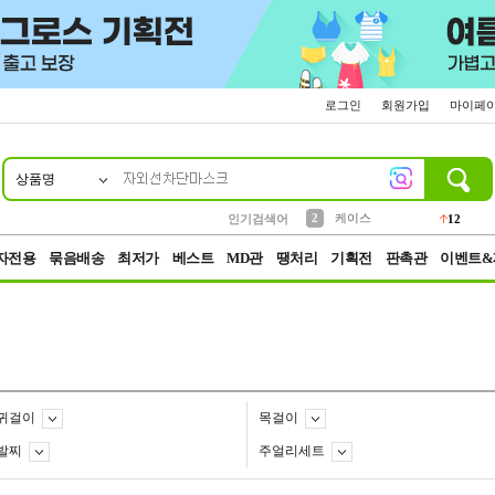
로그인
회원가입
마이페
상품명
10
1
4
5
6
7
8
9
파우치
등산
벨트
실리콘
양말
모자
양산
여성패션
152
395
555
12
1
1
5
3
2
케이스
인기검색어
12
3
생수
454
자전용
묶음배송
최저가
베스트
MD관
땡처리
기획전
판촉관
이벤트&
귀걸이
목걸이
발찌
주얼리세트