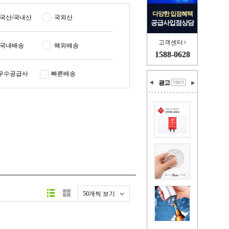
다양한 입점혜택
국산/국내산
국외산
공급사입점상담
고객센터
국내배송
해외배송
1588-0628
우수공급사
빠른배송
광고
50개씩 보기