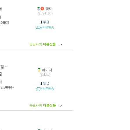
꽃다
원
(jury4106)
개
1
등급
,000
원
빠른배송
공급사의
다른상품
0원 ~
아이다
원
(jjakhs)
개
1
등급
제
2,500
원~
빠른배송
공급사의
다른상품