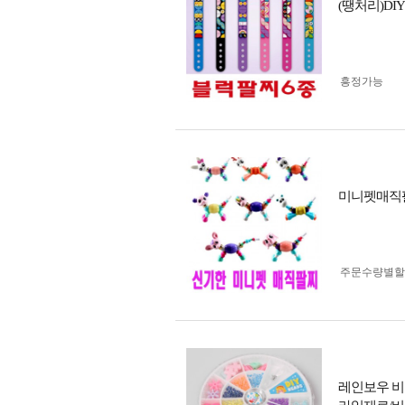
(땡처리)D
흥정가능
미니펫매직
주문수량별할
레인보우 비