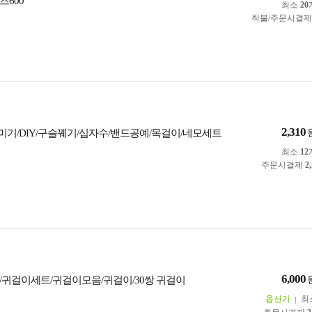
즈600
최소
20
착불/주문시결
2,310
기/DIY/구슬꿰기/십자수/밴드공예/목걸이/네모세트
최소
12
주문시결제
2
6,000
이/귀걸이세트/귀걸이모음/귀걸이/30쌍 귀걸이
옵션가
최