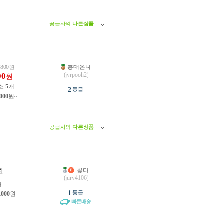
공급사의
다른상품
,800
원
홍대온니
00
(jyrpooh2)
원
소
5
개
2
등급
,000
원~
공급사의
다른상품
꽃다
원
(jury4106)
개
1
등급
,000
원
빠른배송