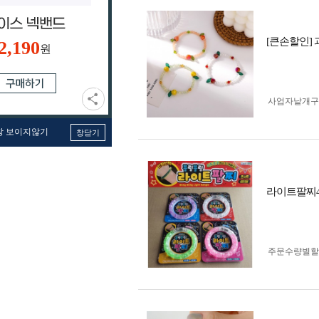
[큰손할인]
2,190
원
사업자 낱개
창 보이지않기
창닫기
라이트팔찌4
주문수량별할