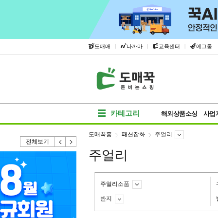
|
|
|
도매매
나까마
교육센터
에그돔
카테고리
해외상품소싱
사업
도매꾹홈
패션잡화
주얼리
전체보기
주얼리
주얼리소품
반지