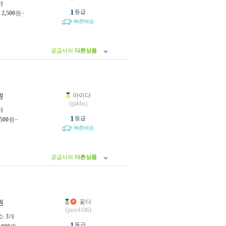
개
1
등급
제
2,500
원~
빠른배송
공급사의
다른상품
아이다
원
(jjakhs)
개
1
등급
,500
원~
빠른배송
공급사의
다른상품
꽃다
원
(jury4106)
소
3
개
1
등급