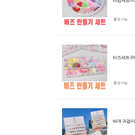
라임재료/비
흥정가능
비즈세트꾸미
흥정가능
60개 귀걸