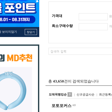
가격대
최소구매수량
창 보이지않기
창닫기
총
43,650
건이 검색되었습니다
도매꾹랭킹순
신규공급사순
최근등록
포토포커스