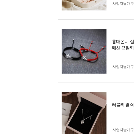
사업자 낱개
홍대온니-십
패션 끈팔찌
사업자 낱개
러블리 열쇠
사업자 낱개