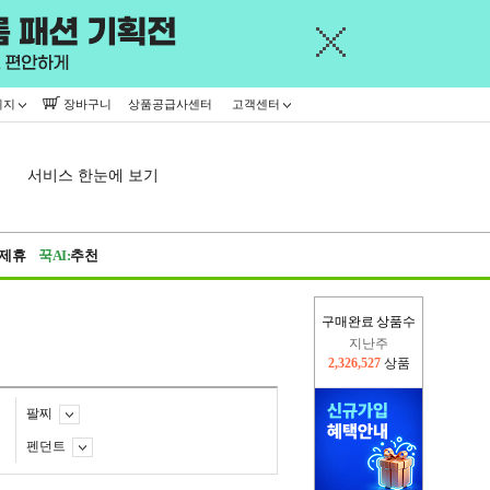
이지
장바구니
상품공급사센터
고객센터
서비스 한눈에 보기
제휴
꾹AI:
추천
구매완료 상품수
이번주
2,228,828
상품
지난주
2,326,527
상품
팔찌
펜던트