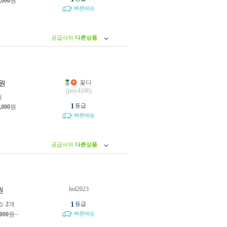
,000
원
빠른배송
공급사의
다른상품
꽃다
원
(jury4106)
개
1
등급
,000
원
빠른배송
공급사의
다른상품
lnd2023
원
1
소
2
개
등급
빠른배송
,000
원~