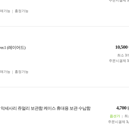
주문시결제
3
구매가능
흥정가능
10,500
er.1 (레이어드)
최소
3
주문시결제
3
구매가능
흥정가능
4,700
 악세사리 쥬얼리 보관함 케이스 휴대용 보관 수납함
옵션가
최
주문시결제
3