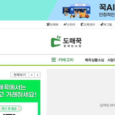
|
|
|
도매매
나까마
교육센터
에그돔
카테고리
해외상품소싱
사업
전체보기
입력된 페