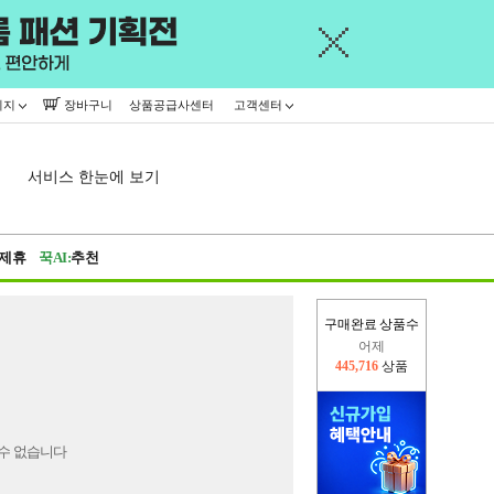
이지
장바구니
상품공급사센터
고객센터
서비스 한눈에 보기
제휴
꾹AI:
추천
구매완료 상품수
어제
445,716
상품
오늘(현재)
156,411
상품
수 없습니다