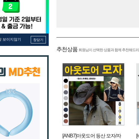
창 보이지않기
창닫기
추천상품
회원님이 선택한 상품과 함께 추천해드리
[ANB7]아웃도어 등산 모자/자