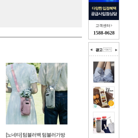
다양한 입점혜택
공급사입점상담
고객센터
1588-0628
광고
[노네타] 텀블러백 텀블러가방