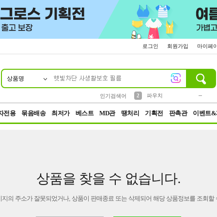
로그인
회원가입
마이페
상품명
10
1
4
5
6
7
8
9
키링
미니
말랑이
선풍기
가방
양말
짱구
텀블러
23
2
1
1
7
3
2
파우치
인기검색어
3
모자
자전용
묶음배송
최저가
베스트
MD관
땡처리
기획전
판촉관
이벤트&
상품을 찾을 수 없습니다.
이지의 주소가 잘못되었거나, 상품이 판매종료 또는 삭제되어 해당 상품정보를 조회할 