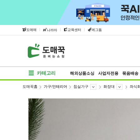
|
|
|
도매매
교육센터
에그돔
나까마
카테고리
해외상품소싱
사업자전용
묶음배송
도매꾹홈
가구/인테리어
침실가구
화장대
좌식