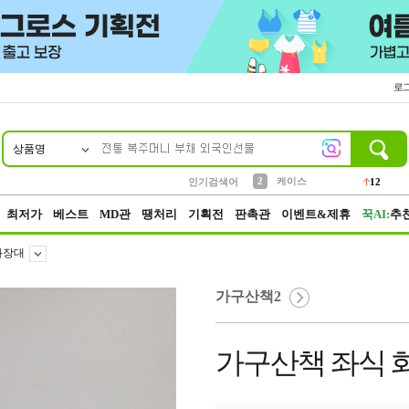
로
상품명
10
1
4
5
6
7
8
9
파우치
등산
벨트
실리콘
양말
모자
양산
여성패션
152
395
555
12
1
1
5
3
2
케이스
인기검색어
12
3
생수
454
최저가
베스트
MD관
땡처리
기획전
판촉관
이벤트&제휴
꾹AI:
추
화장대
가구산책2
가구산책 좌식 화