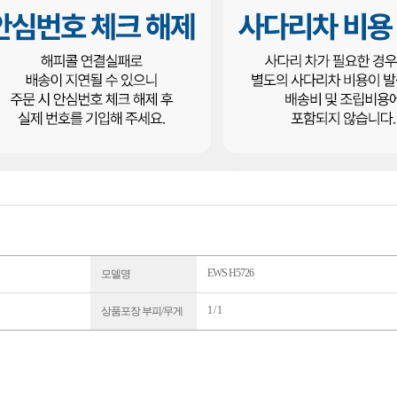
EWS H5726
모델명
1 / 1
상품포장 부피/무게