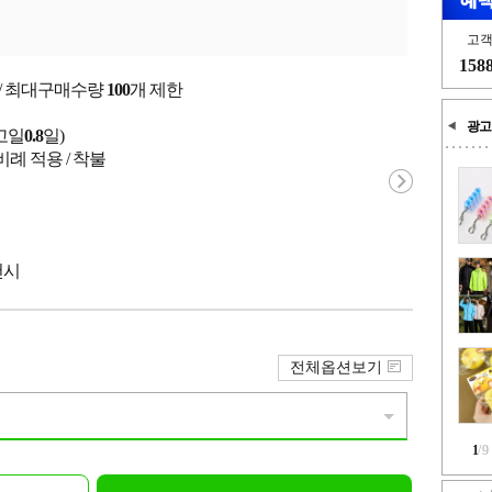
고
158
 / 최대구매수량
100
개 제한
광고
고일
0.8
일)
례 적용 / 착불
천시
전체옵션보기
1
/
9