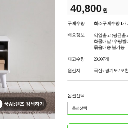
40,800
원
구매수량
최소구매수량
1
개
배송정보
익일출고
(평균출
화물배달 / 수량별비
묶음배송 불가능
재고수량
29,997개
원산지
국산 / 경기도 / 포
옵션선택
옵션선택