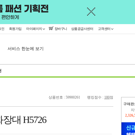
그인
회원가입
마이페이지
장바구니
상품공급사센터
고객센터
서비스 한눈에 보기
천
상품번호 : 59900261
랭킹점수 :
180
점
구매완
이
2,295
장대 H5726
지
2,326