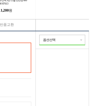
구산책 5단 스틸 선반장 600
00 H7613
11,200
원
반품교환
옵션선택