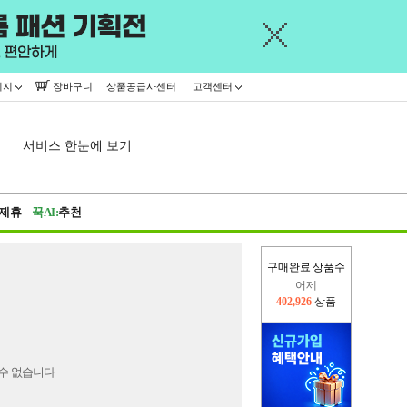
이지
장바구니
상품공급사센터
고객센터
서비스 한눈에 보기
제휴
꾹AI:
추천
구매완료 상품수
어제
402,926
상품
오늘(현재)
223,715
상품
수 없습니다