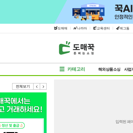
|
|
|
도매매
나까마
교육센터
에그돔
카테고리
해외상품소싱
사업
전체보기
입력된 페