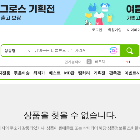
로그인
회원가입
마이페
상품명
10
1
4
5
6
7
8
9
키링
선풍기
말랑이
키캡
텀블러
가방
양말
양산
1
1
5
2
2
2
파우치
인기검색어
1
3
모자
2
자전용
묶음배송
최저가
베스트
MD관
땡처리
기획전
판촉관
이벤트&
상품을 찾을 수 없습니다.
이지의 주소가 잘못되었거나, 상품이 판매종료 또는 삭제되어 해당 상품정보를 조회할 