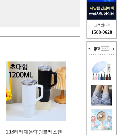
다양한 입점혜택
공급사입점상담
고객센터
1588-0628
광고
1.18리터 대용량 텀블러 스텐