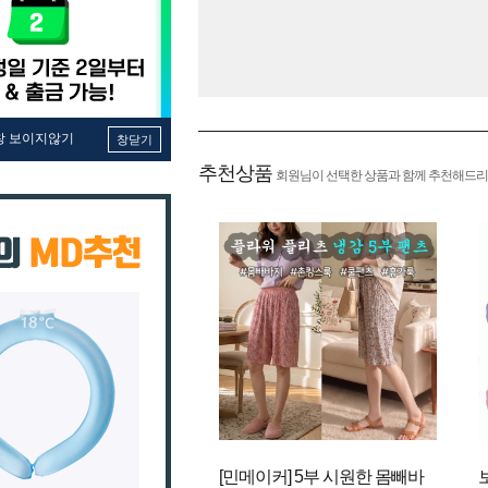
창 보이지않기
창닫기
추천상품
회원님이 선택한 상품과 함께 추천해드리
[민메이커] 5부 시원한 몸빼바