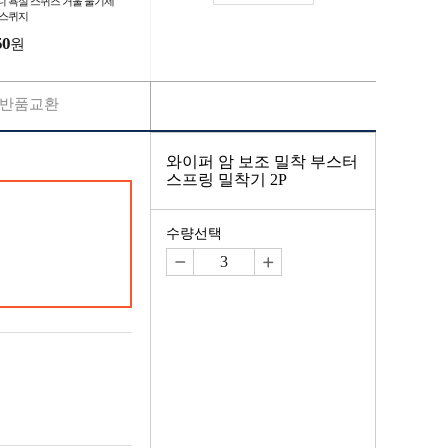
니 욕실 스퀴즈 거울 물기제
 스퀴지
50
원
반품교환
와이퍼 암 보조 밀착 부스터
스프링 밀착기 2P
수량선택