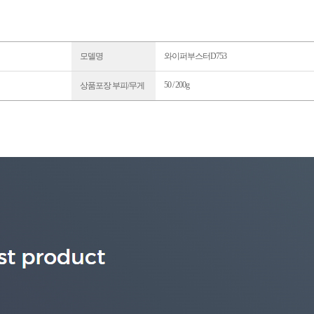
모델명
와이퍼부스터D753
50 / 200g
상품포장 부피/무게