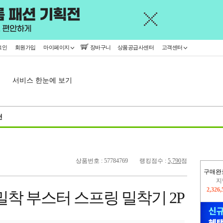
그인
회원가입
마이페이지
장바구니
상품공급사센터
고객센터
서비스 한눈에 보기
천
상품번호 : 57784769
랭킹점수 :
5,790
점
구매완
이
2,244
밀착 부스터 스프링 밀착기 2P
지
2,326