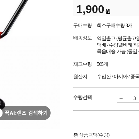
1,900
원
구매수량
최소구매수량
3
개
배송정보
익일출고
(평균출고
택배 / 수량별비례 적
묶음배송 가능 (동일
재고수량
565개
원산지
수입산 / 아시아 / 중
수량선택
총 상품금액(수량)