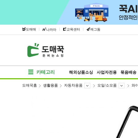
|
|
|
도매매
교육센터
에그돔
나까마
카테고리
해외상품소싱
사업자전용
묶음배송
도매꾹홈
생활용품
자동차용품
오일/소모품
와