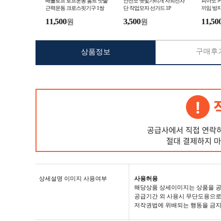
배틀로프 로프운동 홈트 밧줄
안전모 햇빛가리개 자외선차
피아노 
근력운동 크로스핏기구 1쌍
단 작업모자 선가드 1P
끼임 방지
11,500
3,500
11,50
원
원
구매후기
상품정보
상세설명 이미지 사용여부
사용허용
해당상품 상세이미지는 상품을 공
공급기간 외 사용시 무단도용으로
저작권법에 위배되는 행동을 금지