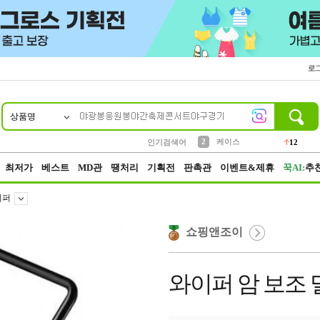
로
상품명
10
1
4
5
6
7
8
9
파우치
등산
벨트
실리콘
양말
모자
양산
여성패션
152
395
555
12
1
1
5
3
2
케이스
인기검색어
12
3
생수
454
최저가
베스트
MD관
땡처리
기획전
판촉관
이벤트&제휴
꾹AI:
추
이퍼
쇼핑앤조이
와이퍼 암 보조 