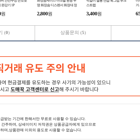
커버 건반뚜껑 손보호
화장솜케이스 아크릴 원형 투
턱걸이 철봉 연습 훅그립 후크
미
 완강기 1P
명 화장솜 디스펜서 화장대 정
스트랩
거
리
0
2,800
3,400
6
원
원
원
 (
0
)
상품문의 (
5
)
급받는 기간에 한해서만 무료로 사용할 수 있습니다.
 간주하며, 상세이미지 저작권은 상품공급자에게 있으므로
하며,상품판매 이외의 용도로 사용할 수 없습니다.