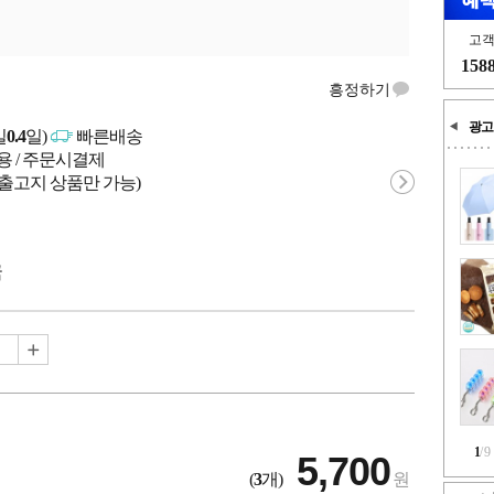
고
158
흥정하기
광고
일
0.4
일)
빠른배송
용 / 주문시결제
 출고지 상품만 가능)
국
1
/
9
5,700
(
3
개)
원