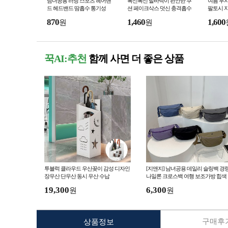
남녀공용 러닝 스포츠 헤어밴
폭신폭신 발바닥이 편안한 쿠
여름 무지
드 헤드밴드 땀흡수 통기성
션 페이크삭스 덧신 충격흡수
팔토시 
미끄럼방지 실리콘 덧신 양말
시
870
1,460
1,600
원
원
꾹AI:추천
함께 사면 더 좋은 상품
투블럭 클라우드 우산꽂이 감성 디자인
[지앤지] 남녀공용 데일리 슬링백 경
장우산 단우산 동시 우산 수납
나일론 크로스백 여행 보조가방 힙색
19,300
6,300
원
원
구매후기
상품정보