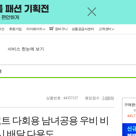
그인
회원가입
마이페이지
장바구니
상품공급사센터
고객센터
서비스 한눈에 보기
천
상품번호 : 44357157
랭킹점수 :
5,080
점
구매완
오늘
317,
코트 다회용 남녀공용 우비 비
445,
시 배달 다용도