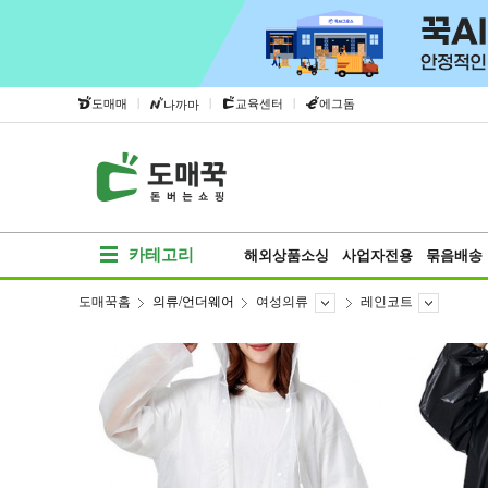
|
|
|
도매매
교육센터
에그돔
나까마
카테고리
해외상품소싱
사업자전용
묶음배송
도매꾹홈
의류/언더웨어
여성의류
레인코트