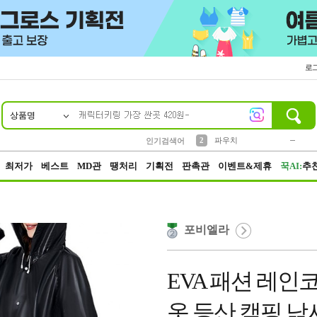
로
상품명
10
1
4
5
6
7
8
9
키링
미니
말랑이
선풍기
가방
양말
짱구
텀블러
23
2
1
1
7
3
2
파우치
인기검색어
3
모자
최저가
베스트
MD관
땡처리
기획전
판촉관
이벤트&제휴
꾹AI:
추
포비엘라
EVA 패션 레인
옷 등산 캠핑 낚