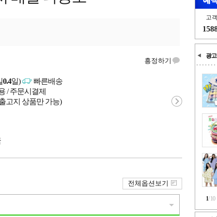
고
158
광고
흥정하기
일
0.4
일)
빠른배송
용 / 주문시결제
 출고지 상품만 가능)
국
전체옵션보기
1
/
10