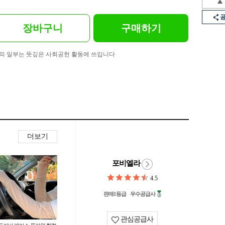
장바구니
구매하기
의 일부는 뜻깊은 사회공헌 활동에 쓰입니다
더보기
포비엘라
4.5
판매1등급
우수공급사
관심공급사