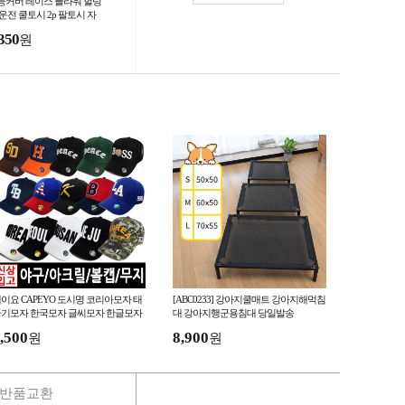
등커버 레이스 플라워 헐렁
 운전 쿨토시 2p 팔토시 자
선차단 여름팔토시
350
원
이요 CAPEYO 도시명 코리아모자 태
[ABC0233] 강아지쿨매트 강아지해먹침
기모자 한국모자 글씨모자 한글모자
대 강아지행군용침대 당일발송
자모자 대한민국모자 응원모자
,500
8,900
원
원
반품교환