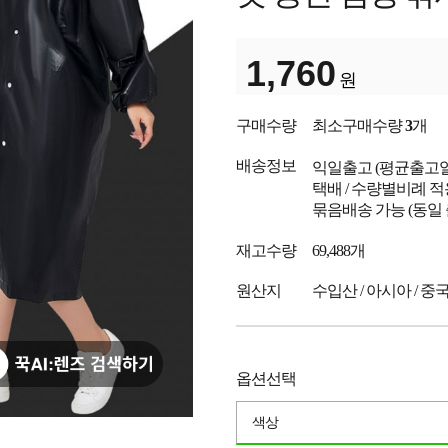
1,760
원
구매수량
최소구매수량
3
개
배송정보
익일출고
(평균출고
택배 / 수량별비례 적
묶음배송 가능 (동일
재고수량
69,488개
원산지
수입산 / 아시아 / 중
옵션선택
색상