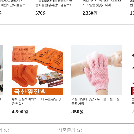
 헐렁한 쿨토시 2p
여름 얼음스카프 냉동스카프
귀걸이 나비 페이스 마스크 스
손
자외선차단 여름팔토
쿨타올 쿨링넥밴드 냉감스카
포츠 얼굴 햇빛가리개
한
프 멀티스카프
외
570
2,350
1,
원
원
원
량
황토 찜질팩 어깨 허리 배 무릎 온열 냉
와플 때밀이 장갑 샤워타올 타올 타월
캡
온 찜질기
목욕 거품
극
글
4,500
350
2
원
원
 (
0
)
상품문의 (
2
)