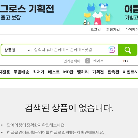
로그인
회원가입
마이페
상품명
10
1
4
5
6
7
8
9
파우치
등산
벨트
실리콘
양말
모자
양산
여성패션
152
395
555
12
1
1
5
3
2
케이스
인기검색어
12
3
생수
454
자전용
묶음배송
최저가
베스트
MD관
땡처리
기획전
판촉관
이벤트&
검색된 상품이 없습니다.
단어의 뜻이 정확한지 확인해보세요.
한글을 영어로 혹은 영어를 한글로 입력했는지 확인해보세요.