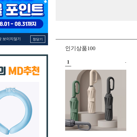
창 보이지않기
창닫기
인기상품100
1
-