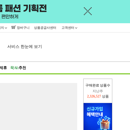
이지
장바구니
상품공급사센터
고객센터
서비스 한눈에 보기
제휴
꾹AI:
추천
구매완료 상품수
지난주
2,326,527
상품
이번주
2,227,113
상품