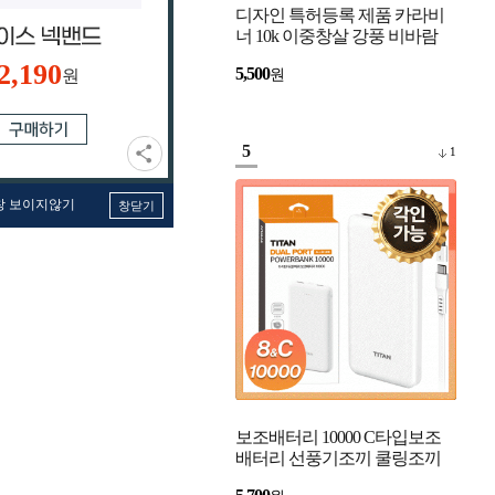
디자인 특허등록 제품 카라비
너 10k 이중창살 강풍 비바람
강한 자동우산 고리우산
2,190
5,500
원
원
5
1
창 보이지않기
창닫기
보조배터리 10000 C타입보조
배터리 선풍기조끼 쿨링조끼
베터리 아이폰 보조배터리