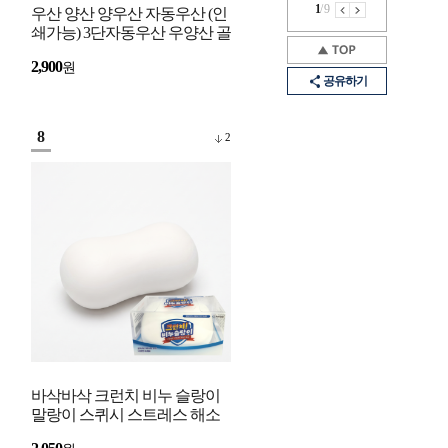
1
/
9
우산 양산 양우산 자동우산 (인
쇄가능) 3단자동우산 우양산 골
프우산 UV 자외선 차단 미니우
2,900
원
산 암막 방수
공유하기
8
2
바삭바삭 크런치 비누 슬랑이
말랑이 스퀴시 스트레스 해소
장난감 3색