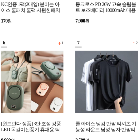
KC인증 1팩(2매입) 붙이는 아
몽크로스 PD 20W 고속 슬림볼
이스 쿨패치 쿨팩 시원한패치
트 보조배터리 10000mAh 대용
여름용품 쿨링패치
량 잔량표시 C타입 USB 급속
170
7,900
원
원
충전 보조밧데리
6
7
1
2
[윈드판다 정품] 3단 조절 강풍
쿨 아이스 냉감 반팔 티셔츠 기
LED 목걸이선풍기 휴대용 탁
능성 라운드 남성 남자 반팔티
상용 핸디 선풍기