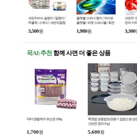
크런치비누 슬랑이 / 말랑이 /
플랫볼 스피너 팽이 / 자이로
크런치 수
주물럭 / 스퀴시 / 크런치말랑
플랫볼 / 피젯 스피너볼 / 회전
런치 키위
이 / 왁뿌볼 /스트레스해소 / 피
팽이
각사각소리
3,500
1,980
3,300
원
원
젯토이
꾹AI:추천
함께 사면 더 좋은 상품
닥터 덴탈케어 유산균 100g
쿡앤밥 냉동밥보관용기 집밥소분 냉
고반찬 정리수납
1,700
5,600
원
원