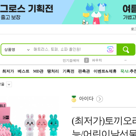
로
상품명
10
1
4
5
6
7
8
9
키링
미니
말랑이
선풍기
가방
양말
짱구
텀블러
23
2
1
1
7
3
2
파우치
인기검색어
3
모자
최저가
베스트
MD관
땡처리
기획전
판촉관
이벤트&제휴
꾹AI:
추
방울
아이다
(최저가)토끼오
능/어린이날선