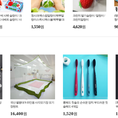
박 샤벳 슬랑이 / 크
청사과/왁스팝말랑이/왁뿌말
크런치 딸기슬랑이 / 말랑이 /
(
 샤베트 슬랑이 / 사
랑이스퀴시/왁스볼/왁뿌볼/크
크런치말랑이
형
 / 말랑이
런치말랑이/소리나는아이스
리
1,550
4,620
9
원
원
원
크림 말랑이
장
국산 별왕대 9-10인용 사각모기장 모기
롱헤드 칫솔모 손쉬운 양치 부드러운 칫
[
장텐트
솔헤드 4개입
부
매
16,400
1,520
1
원
원