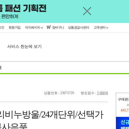
그인
회원가입
마이페이지
장바구니
상품공급사센터
고객센터
서비스 한눈에 보기
천
상품번호 : 23073729
랭킹점수 :
5,968
점
구매완
오늘
319,
리비누방울/24개단위/선택가
445,
물사은품