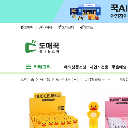
|
|
|
도매매
교육센터
에그돔
나까마
카테고리
해외상품소싱
사업자전용
묶음배송
도매꾹홈
유아동
완구/매트
감각발달완구
비눗