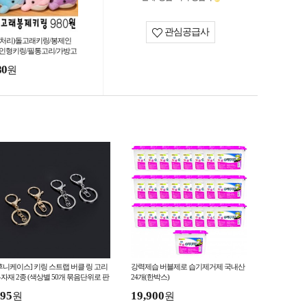
관심공급사
땡처리)돌고래키링/봉제인
/인형키링/필통고리/가방고
/선물사은품/
80
원
후니케이스] 키링 스트랩 버클 링 고리
강력제습 버블제로 습기제거제 국내산
자재 2종 (색상별 50개 묶음단위로 판
24개(한박스)
)
95
19,900
원
원