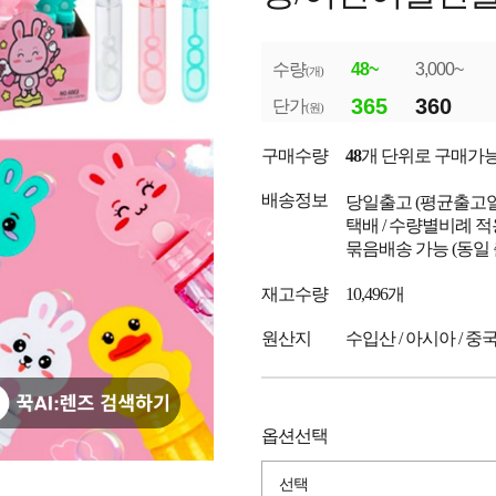
수량
48~
3,000~
(개)
365
360
단가
(원)
구매수량
48
개 단위로 구매가
배송정보
당일출고
(평균출고
택배 / 수량별비례 적
묶음배송 가능 (동일
재고수량
10,496개
원산지
수입산 / 아시아 / 중
옵션선택
선택