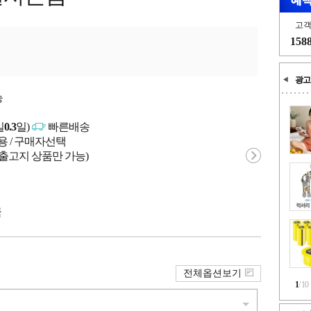
고
158
광고
능
일
0.3
일)
빠른배송
용 / 구매자선택
 출고지 상품만 가능)
국
전체옵션보기
1
/
10