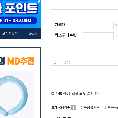
가격대
창 보이지않기
창닫기
최소구매수량
총
145
건이 검색되었습니다
도매꾹랭킹순
신규공급사순
최근등록