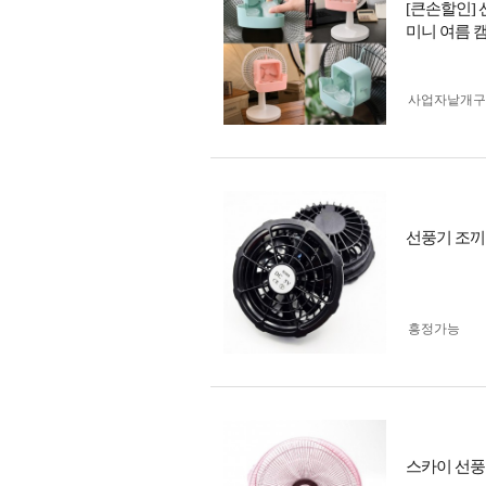
[큰손할인]
미니 여름 
사업자 낱개
선풍기 조끼 점
흥정가능
스카이 선풍