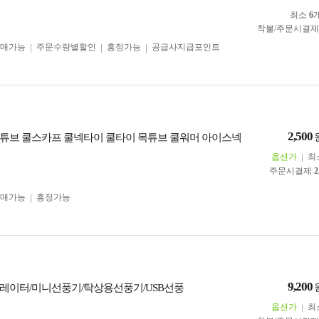
최소
6
착불/주문시결
구매가능
주문수량별할인
흥정가능
공급사지급포인트
2,500
튜브 쿨스카프 쿨넥타이 쿨타이 목튜브 쿨워머 아이스넥
옵션가
최
주문시결제
2
구매가능
흥정가능
9,200
레이터/미니선풍기/탁상용선풍기/USB선풍
옵션가
최