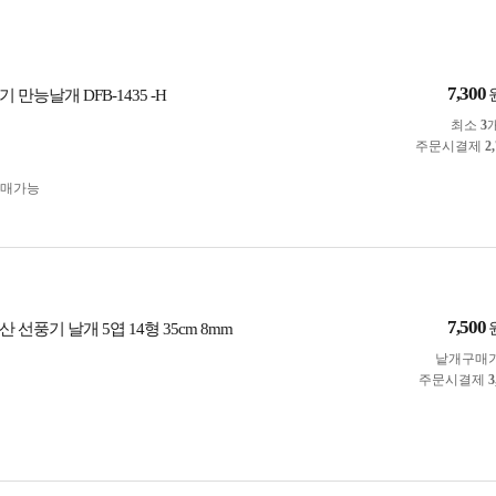
7,300
 만능날개 DFB-1435 -H
최소
3
주문시결제
2
구매가능
7,500
산 선풍기 날개 5엽 14형 35cm 8mm
낱개구매
주문시결제
3