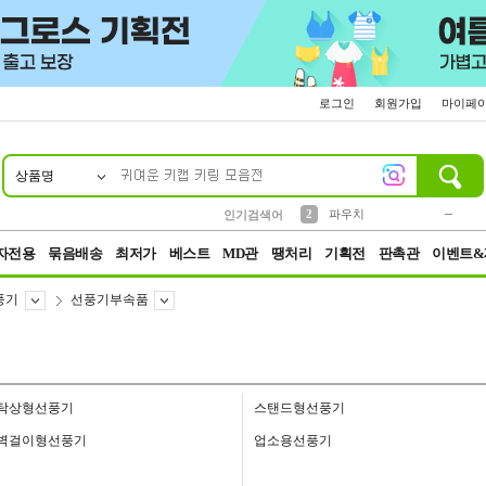
로그인
회원가입
마이페
상품명
10
1
4
5
6
7
8
9
키링
미니
말랑이
선풍기
가방
양말
짱구
텀블러
23
2
1
1
7
3
2
파우치
인기검색어
3
모자
자전용
묶음배송
최저가
베스트
MD관
땡처리
기획전
판촉관
이벤트&
풍기
선풍기부속품
탁상형선풍기
스탠드형선풍기
벽걸이형선풍기
업소용선풍기