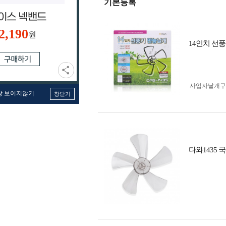
기본등록
2,190
원
14인치 선풍기
사업자 낱개
창 보이지않기
창닫기
다와1435 국