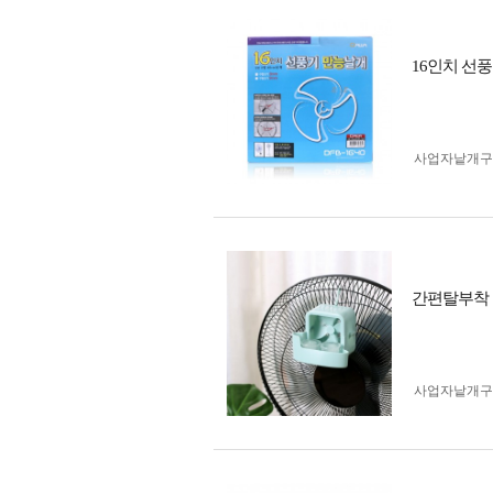
16인치 선풍기
사업자 낱개
간편탈부착 
사업자 낱개