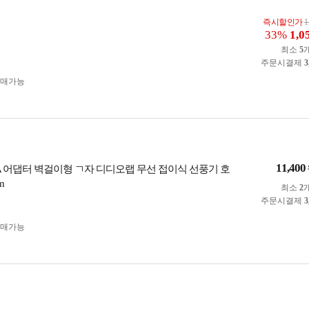
즉시할인가
1
33%
1,0
최소
5
주문시결제
3
구매가능
11,400
1.5A 어댑터 벽걸이형 ㄱ자 디디오랩 무선 접이식 선풍기 호
m
최소
2
주문시결제
3
구매가능