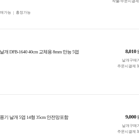
착불/주문시결
구매가능
흥정가능
8,010
개 DFB-1640 40cm 교체용 8mm 만능 5엽
낱개구매
주문시결제
3
9,000
선풍기 날개 5엽 14형 35cm 안전망포함
낱개구매
주문시결제
3