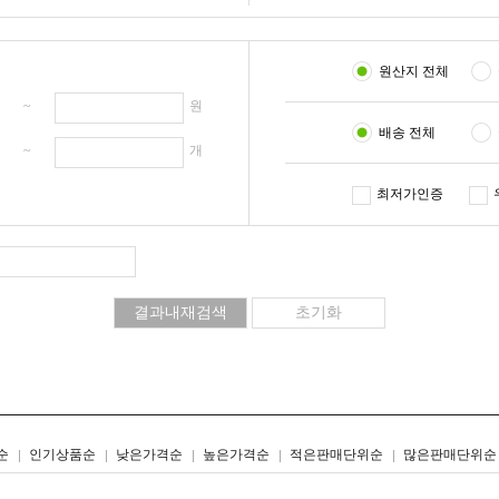
원산지 전체
원 ~
원
배송 전체
개 ~
개
최저가인증
리스트형
갤러리형
순
인기상품순
낮은가격순
높은가격순
적은판매단위순
많은판매단위순