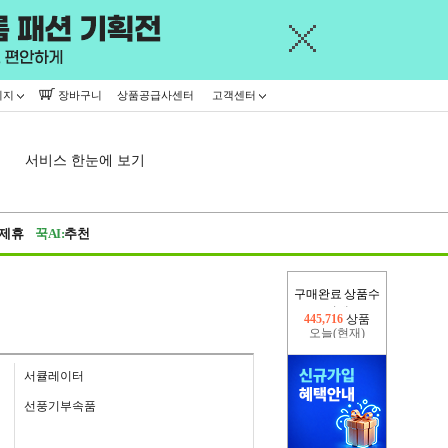
이지
장바구니
상품공급사센터
고객센터
서비스 한눈에 보기
제휴
꾹AI:
추천
구매완료 상품수
오늘(현재)
229,657
상품
어제
445,716
상품
서큘레이터
선풍기부속품