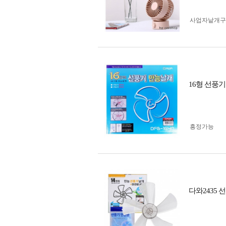
사업자 낱개
16형 선풍기날
흥정가능
다와2435 