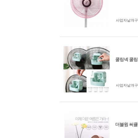
사업자 낱개
쿨링넥 쿨링
사업자 낱개
더블윙 써큘