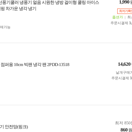
1,990
 선풍기쿨러 냉풍기 얼음 시원한 냉방 걸이형 쿨링 아이스
캠핑 차가운 냉각 냉기
최저가확
옵션가
최
주문시결제
3
구매가능
14,620
퍼용 10cm 빅팬 냉각 팬 2P DD-13518
낱개구매
주문시결제
3
최저 850
기 안전망(핑크)
860