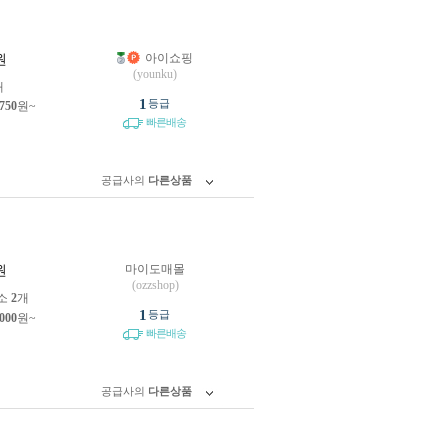
아이쇼핑
원
(younku)
개
1
등급
,750
원~
빠른배송
공급사의
다른상품
마이도매몰
원
(ozzshop)
소
2
개
1
등급
,000
원~
빠른배송
공급사의
다른상품