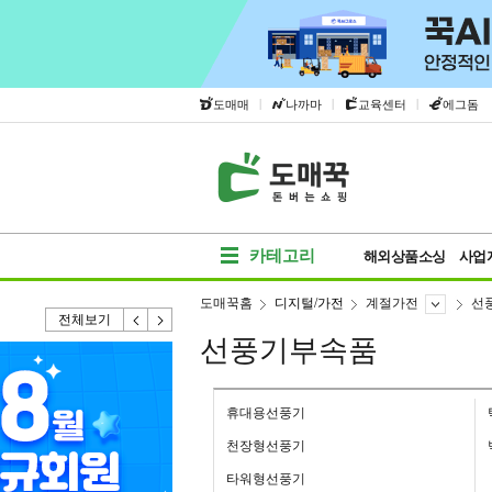
|
|
|
도매매
나까마
교육센터
에그돔
카테고리
해외상품소싱
사업
도매꾹홈
디지털/가전
계절가전
선
전체보기
선풍기부속품
휴대용선풍기
천장형선풍기
타워형선풍기