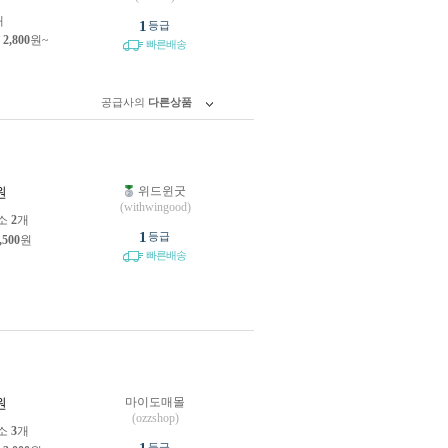
개
1
등급
제
2,800
원~
빠른배송
공급사의
다른상품
위드윈굿
원
(withwingood)
소
2
개
1
등급
,500
원
빠른배송
마이도매몰
원
(ozzshop)
소
3
개
등급