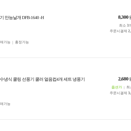
8,300
 만능날개 DFB-1640 -H
최소
3
주문시결제
2
구매가능
흥정가능
2,680
수냉식 쿨링 선풍기 쿨러 얼음컵4개 세트 냉풍기
옵션가
최
주문시결제
3
구매가능