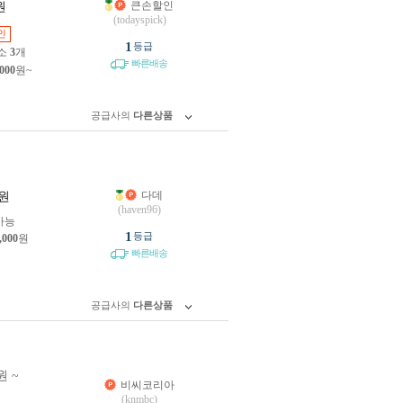
큰손할인
원
(todayspick)
인
1
등급
소
3
개
빠른배송
,000
원~
공급사의
다른상품
다데
원
(haven96)
가능
1
등급
,000
원
빠른배송
공급사의
다른상품
원 ~
비씨코리아
원
(knmbc)