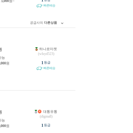
1
제
3,000
원~
빠른배송
공급사의
다른상품
하나로마켓
원
(wlsyd523)
가능
1
등급
,000
원
빠른배송
대통유통
원
(digmall)
가능
1
등급
,000
원