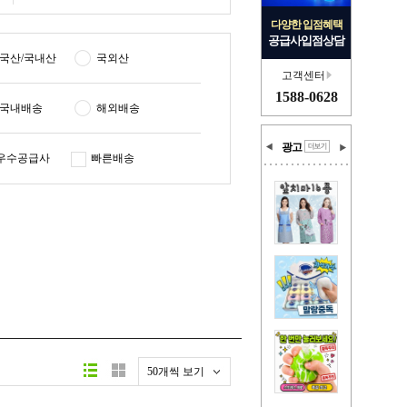
다양한 입점혜택
공급사입점상담
국산/국내산
국외산
고객센터
1588-0628
국내배송
해외배송
광고
우수공급사
빠른배송
50개씩 보기