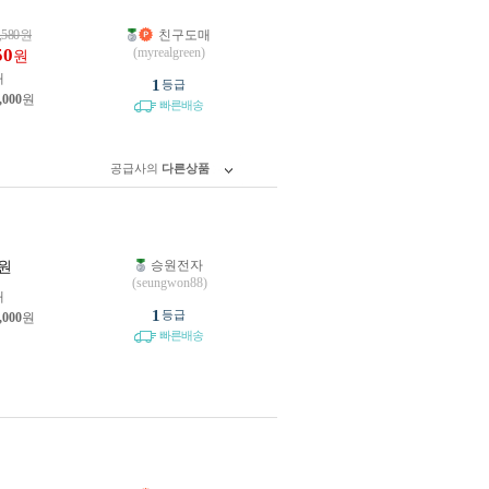
,580
원
친구도매
50
(myrealgreen)
원
개
1
등급
,000
원
빠른배송
공급사의
다른상품
승원전자
원
(seungwon88)
개
1
등급
,000
원
빠른배송