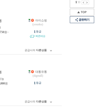
1
/
10
공유하기
아이쇼핑
원
(younku)
개
1
등급
,750
원~
빠른배송
공급사의
다른상품
대통유통
원
(digmall)
가능
1
등급
,000
원
공급사의
다른상품