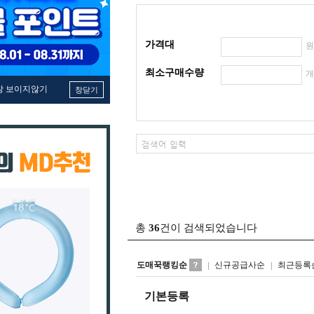
가격대
최소구매수량
창 보이지않기
창닫기
총
36
건이 검색되었습니다
도매꾹랭킹순
신규공급사순
최근등록
기본등록