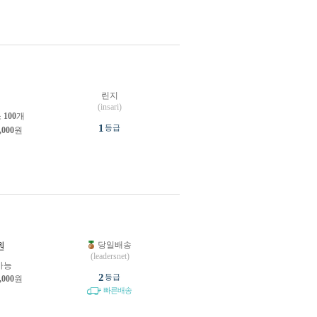
린지
(insari)
소
100
개
1
등급
,000
원
당일배송
원
(leadersnet)
가능
2
등급
,000
원
빠른배송