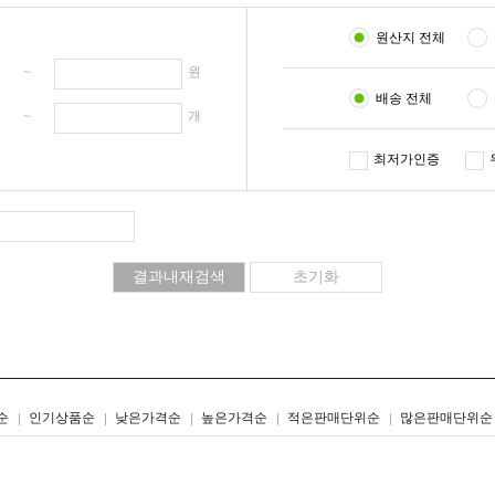
원산지 전체
원 ~
원
배송 전체
개 ~
개
최저가인증
리스트형
갤러리형
순
인기상품순
낮은가격순
높은가격순
적은판매단위순
많은판매단위순