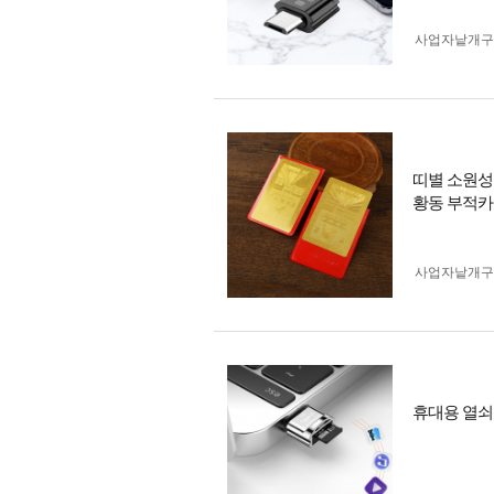
사업자 낱개
띠별 소원성
황동 부적
사업자 낱개
휴대용 열쇠