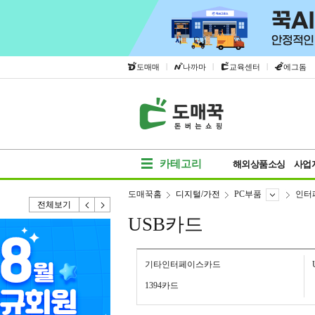
|
|
|
도매매
나까마
교육센터
에그돔
카테고리
해외상품소싱
사업
도매꾹홈
디지털/가전
PC부품
인터
전체보기
USB카드
기타인터페이스카드
1394카드