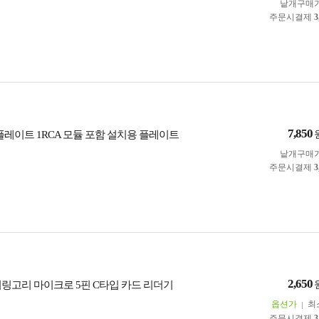
낱개구매
주문시결제
3
7,850
 월 플레이트 1RCA 모듈 포함 설치용 플레이트
낱개구매
주문시결제
3
2,650
키링고리 마이크로 5핀 C타입 카드 리더기
옵션가
최
주문시결제
3