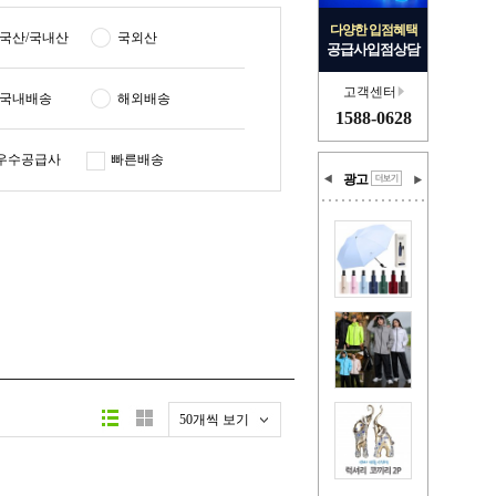
다양한 입점혜택
국산/국내산
국외산
공급사입점상담
고객센터
국내배송
해외배송
1588-0628
우수공급사
빠른배송
광고
50개씩 보기