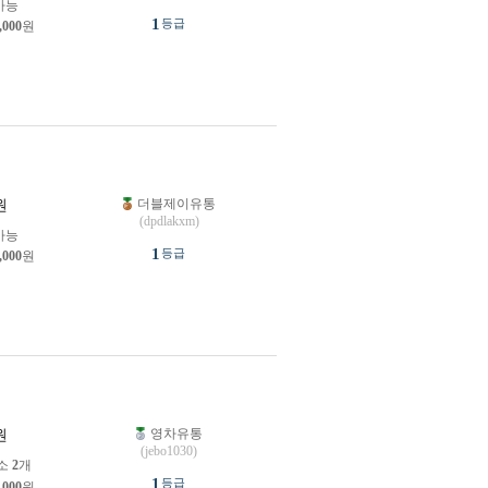
가능
1
등급
,000
원
더블제이유통
원
(dpdlakxm)
가능
1
등급
,000
원
영차유통
원
(jebo1030)
소
2
개
1
등급
,000
원