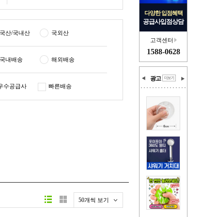
다양한 입점혜택
공급사입점상담
국산/국내산
국외산
고객센터
1588-0628
국내배송
해외배송
광고
우수공급사
빠른배송
50개씩 보기