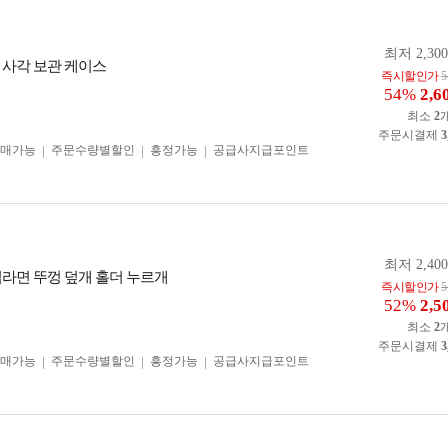
최저 2,30
 사각 보관 케이스
즉시할인가
5
54%
2,6
최소
2
주문시결제
3
구매가능
주문수량별할인
흥정가능
공급사지급포인트
최저 2,40
컵라면 뚜껑 덮개 홀더 누르개
즉시할인가
5
52%
2,5
최소
2
주문시결제
3
구매가능
주문수량별할인
흥정가능
공급사지급포인트