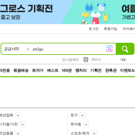
로그인
회원가입
마이페
공급사ID
10
1
4
5
6
7
8
9
파우치
등산
벨트
실리콘
양말
모자
양산
여성패션
152
395
555
12
1
1
5
3
2
케이스
인기검색어
12
3
생수
454
자전용
묶음배송
최저가
베스트
MD관
땡처리
기획전
판촉관
이벤트&
패션잡화
문구
디지털/가전
유아동
건강용품
스포츠/레저