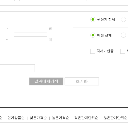
원산지 전체
원 ~
원
배송 전체
개 ~
개
최저가인증
리스트형
갤러리형
순
인기상품순
낮은가격순
높은가격순
적은판매단위순
많은판매단위순