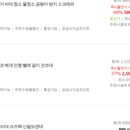
최저 400
거 바닥 청소 물청소 곰팡이 방지 스크래퍼
즉시할인가
1
60%
50
옵션가
최
주문시결제
3
구매가능
주문수량별할인
흥정가능
공급사지급포인트
최저 2,12
코 베개 인형 빨래 걸이 건조대
즉시할인가
5
57%
2,5
최소
2
주문시결제
3
구매가능
주문수량별할인
흥정가능
공급사지급포인트
최저 650
정리대 슈즈렉 신발보관대
800