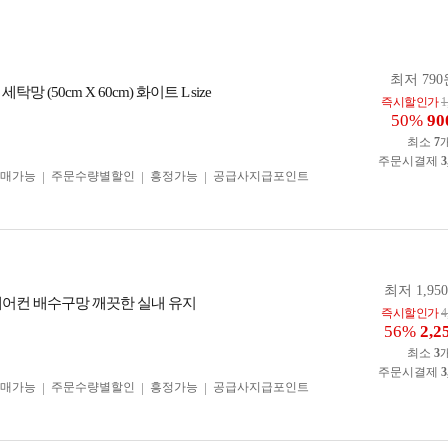
최저 790
망 (50cm X 60cm) 화이트 L size
즉시할인가
1
50%
90
최소
7
주문시결제
3
구매가능
주문수량별할인
흥정가능
공급사지급포인트
최저 1,95
에어컨 배수구망 깨끗한 실내 유지
즉시할인가
4
56%
2,2
최소
3
주문시결제
3
구매가능
주문수량별할인
흥정가능
공급사지급포인트