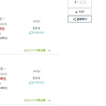
1
/
9
원 ~
공유하기
jm2go
,600
원
0
5
등급
원
빠른배송
개
,000
원
공급사의
다른상품
0원 ~
jm2go
,500
원
50
5
등급
원
빠른배송
개
,000
원
공급사의
다른상품