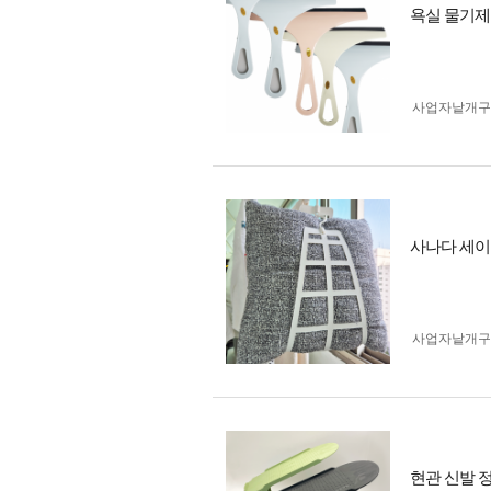
욕실 물기제
사업자 낱개
사나다 세이
사업자 낱개
현관 신발 