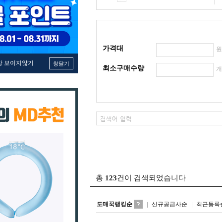
가격대
창 보이지않기
창닫기
최소구매수량
총
123
건이 검색되었습니다
도매꾹랭킹순
신규공급사순
최근등록