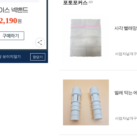
포토포커스
2,190
원
사각 빨래망 세탁
사업자 낱개
창 보이지않기
창닫기
벌레 막는 
사업자 낱개