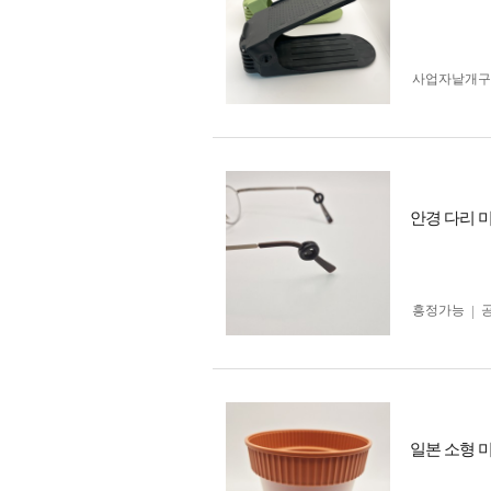
사업자 낱개
안경 다리 미
흥정가능
일본 소형 