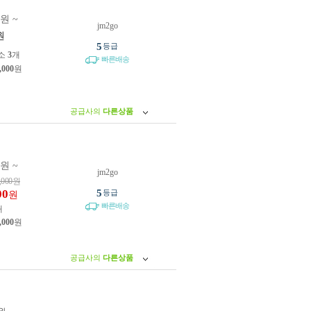
0원 ~
jm2go
원
5
등급
소
3
개
빠른배송
,000
원
공급사의
다른상품
0원 ~
jm2go
,000
원
00
5
등급
원
빠른배송
개
,000
원
공급사의
다른상품