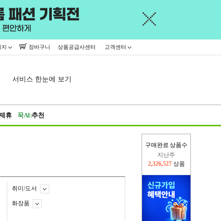
이지
장바구니
상품공급사센터
고객센터
서비스 한눈에 보기
제휴
꾹AI:
추천
구매완료 상품수
이번주
2,257,543
상품
지난주
2,326,527
상품
취미/도서
화장품