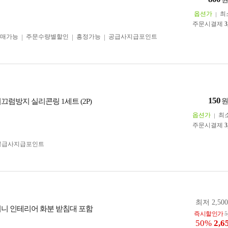
옵션가
최
주문시결제
3
구매가능
주문수량별할인
흥정가능
공급사지급포인트
150
끄럼방지 실리콘링 1세트 (2P)
옵션가
최
주문시결제
3
공급사지급포인트
최저 2,50
미니 인테리어 화분 받침대 포함
즉시할인가
5
50%
2,6