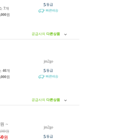
5
등급
소
7
개
빠른배송
,000
원
공급사의
다른상품
jm2go
원
5
소
40
개
등급
빠른배송
,000
원
공급사의
다른상품
0원 ~
jm2go
,000
원
50
5
등급
원