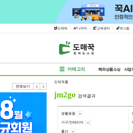
|
|
|
도매매
나까마
교육센터
에그돔
카테고리
해외상품소싱
사업
도매꾹홈
전체보기
jm2go
검색결과
생활용품
가구/인테리어
출산