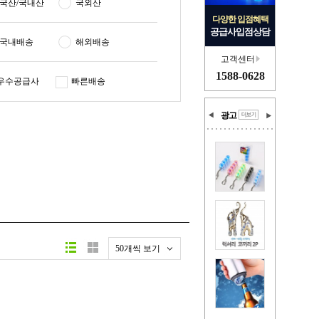
국산/국내산
국외산
다양한 입점혜택
공급사입점상담
국내배송
해외배송
고객센터
1588-0628
우수공급사
빠른배송
광고
50개씩 보기