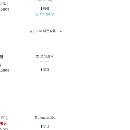
(haven96)
소
3
개
1
등급
,000
원
빠른배송
공급사의
다른상품
도매크루
원
(write90)
개
1
등급
,000
원
rktmdanffb2
,450
원
00
원
1
등급
소
5
개