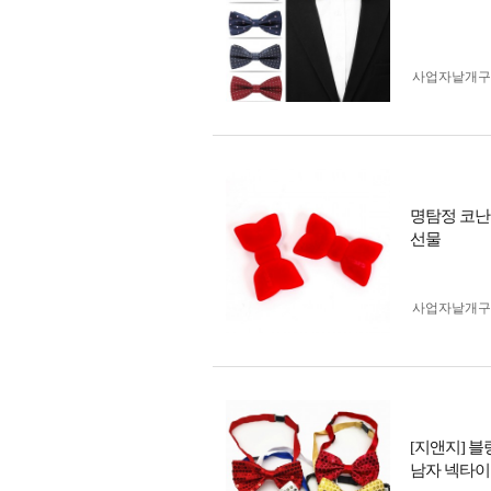
사업자 낱개
명탐정 코난
선물
사업자 낱개
[지앤지] 
남자 넥타이