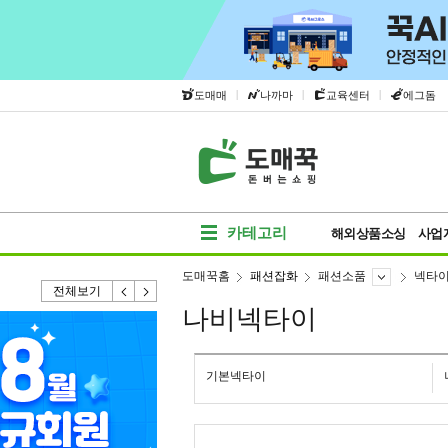
|
|
|
도매매
나까마
교육센터
에그돔
카테고리
해외상품소싱
사업
도매꾹홈
패션잡화
패션소품
넥타
전체보기
나비넥타이
기본넥타이