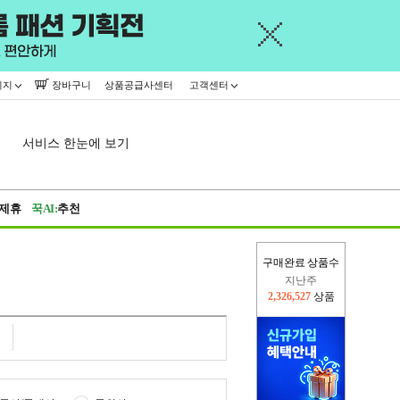
이지
장바구니
상품공급사센터
고객센터
서비스 한눈에 보기
제휴
꾹AI:
추천
구매완료 상품수
이번주
2,277,985
상품
지난주
2,326,527
상품