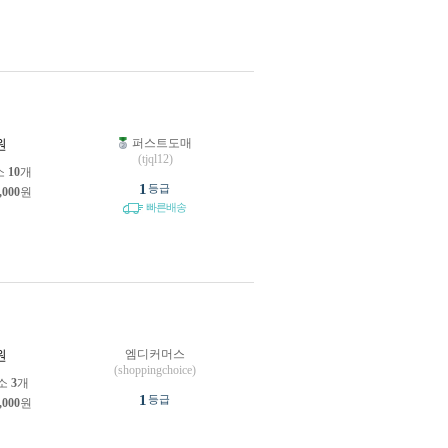
퍼스트도매
원
(tjql12)
소
10
개
1
등급
,000
원
빠른배송
엠디커머스
원
(shoppingchoice)
소
3
개
1
등급
,000
원