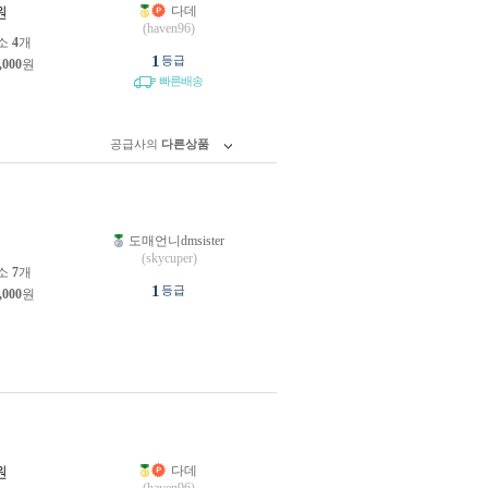
다데
원
(haven96)
소
4
개
1
등급
,000
원
빠른배송
공급사의
다른상품
도매언니dmsister
원
(skycuper)
소
7
개
1
등급
,000
원
다데
원