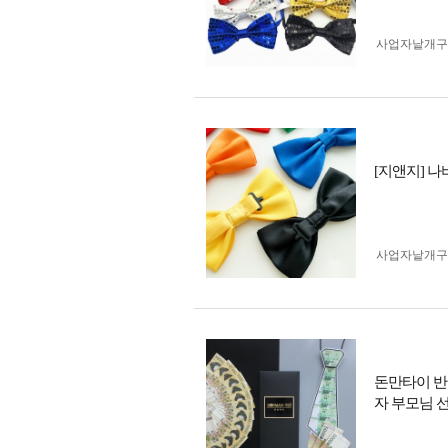
사업자 낱개
[지앤지] 
사업자 낱개
돈만타이 반
자 부모님 선