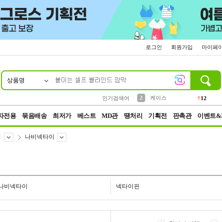
로그인
회원가입
마이페
상품명
10
1
4
5
6
7
8
9
파우치
등산
벨트
실리콘
양말
모자
양산
여성패션
152
395
555
12
1
1
5
3
2
케이스
인기검색어
12
3
생수
454
자전용
묶음배송
최저가
베스트
MD관
땡처리
기획전
판촉관
이벤트&
이
나비넥타이
나비넥타이
넥타이핀