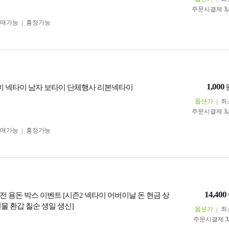
주문시결제
3
구매가능
흥정가능
1,000
나비 넥타이 남자 보타이 단체행사 리본넥타이
옵션가
최
주문시결제
3
구매가능
흥정가능
14,400
전 용돈 박스 이벤트 [시즌2 넥타이 어버이날 돈 현금 상
물 환갑 칠순 생일 생신]
옵션가
최
주문시결제
3