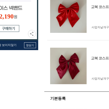
교복 코스프
2,190
원
사업자 낱개
창 보이지않기
창닫기
교복 코스프
사업자 낱개
기본등록