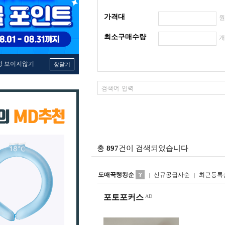
가격대
최소구매수량
창 보이지않기
창닫기
총
897
건이 검색되었습니다
도매꾹랭킹순
신규공급사순
최근등록
포토포커스