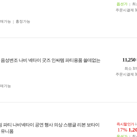
옵션가
최
주문시결제
3
구매가능
흥정가능
11,250
 음성변조 나비 넥타이 굿즈 인싸템 파티용품 쓸데없는
최소
3
주문시결제
3
구매가능
즉시할인가
1
블링 파티 나비넥타이 공연 행사 의상 스팽글 리본 보타이
17%
1,2
 유니폼
옵션가
최