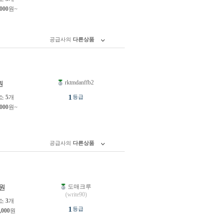
,000
원~
공급사의
다른상품
rktmdanffb2
원
1
소
5
개
등급
,000
원~
공급사의
다른상품
도매크루
원
(write90)
소
3
개
1
등급
,000
원