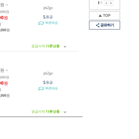
1
/
9
0원 ~
jm2go
,800
원
00
5
등급
원
빠른배송
개
공유하기
,000
원
공급사의
다른상품
0원 ~
jm2go
,800
원
00
5
등급
원
빠른배송
개
,000
원
공급사의
다른상품