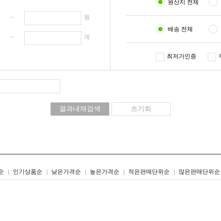
원산지 전체
원 ~
원
배송 전체
개 ~
개
최저가인증
리스트형
갤러리형
순
인기상품순
낮은가격순
높은가격순
적은판매단위순
많은판매단위순