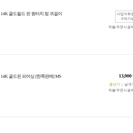
14K 골드필드 핀 원터치 링 귀걸이
사업자회
구매가
착불/주문시결
13,900
14K 골드핀 피어싱 [한쪽판매] MS
옵션가
낱개
착불/주문시결