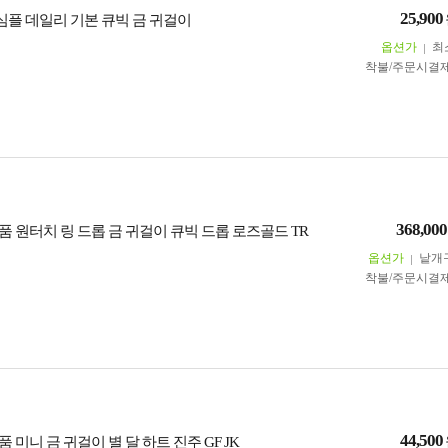
25,900
D 심플 데일리 기본 큐빅 금 귀걸이
옵션가
최
착불/주문시결
368,000
정품 원터치 링 드롭 금 귀걸이 큐빅 드롭 로즈골드 TR
옵션가
낱개
착불/주문시결
44,500
품 미니 금 귀걸이 별 달 하트 진주 GF JK