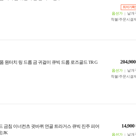
최저가확
옵션가
낱개
착불/주문시결
204,900
정품 원터치 링 드롭 금 귀걸이 큐빅 드롭 로즈골드 TR G
옵션가
낱개
착불/주문시결
14,900
골드 금침 이너컨츠 귓바퀴 연골 트라거스 큐빅 진주 피어
 JK
옵션가
낱개