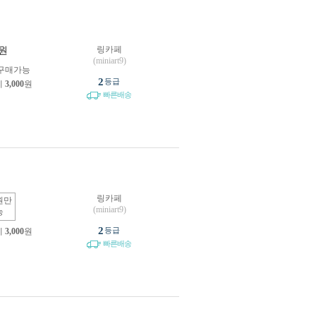
링카페
원
(miniart9)
구매가능
2
등급
제
3,000
원
빠른배송
링카페
원만
(miniart9)
능
2
등급
제
3,000
원
빠른배송