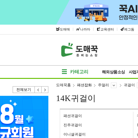
|
|
|
도매매
나까마
교육센터
에그돔
카테고리
해외상품소싱
사업
도매꾹홈
패션잡화
주얼리
귀걸이
전체보기
14K귀걸이
패션귀걸이
진주귀걸이
이니셜귀걸이