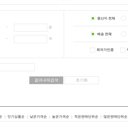
원산지 전체
원 ~
원
배송 전체
개 ~
개
최저가인증
리스트형
갤러리형
순
인기상품순
낮은가격순
높은가격순
적은판매단위순
많은판매단위순