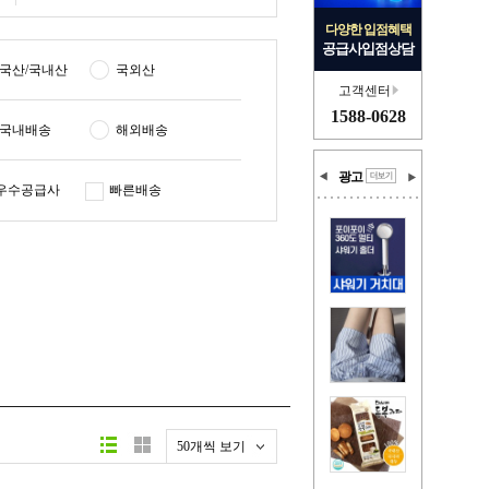
다양한 입점혜택
공급사입점상담
국산/국내산
국외산
고객센터
1588-0628
국내배송
해외배송
광고
우수공급사
빠른배송
50개씩 보기