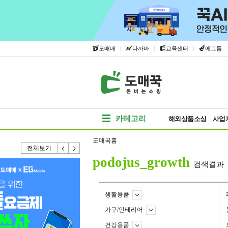
|
|
|
도매매
나까마
교육센터
에그돔
카테고리
해외상품소싱
사업
도매꾹홈
전체보기
podojus_growth
검색결과
생활용품
가구/인테리어
건강용품