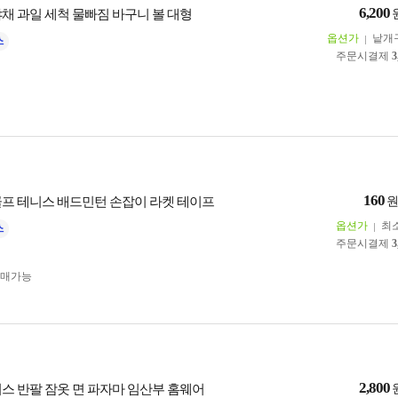
6,200
야채 과일 세척 물빠짐 바구니 볼 대형
옵션가
낱개
주문시결제
3
160
골프 테니스 배드민턴 손잡이 라켓 테이프
옵션가
최
주문시결제
3
구매가능
2,800
피스 반팔 잠옷 면 파자마 임산부 홈웨어