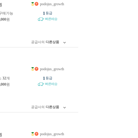
podojus_growth
원
1
구매가능
등급
빠른배송
,000
원
공급사의
다른상품
podojus_growth
원
1
소
32
개
등급
빠른배송
,000
원
공급사의
다른상품
podojus_growth
원