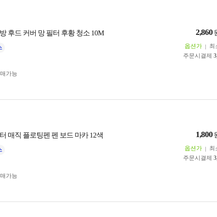
2,860
 후드 커버 망 필터 후황 청소 10M
옵션가
최
주문시결제
3
구매가능
1,800
터 매직 플로팅펜 펜 보드 마카 12색
옵션가
최
주문시결제
3
구매가능