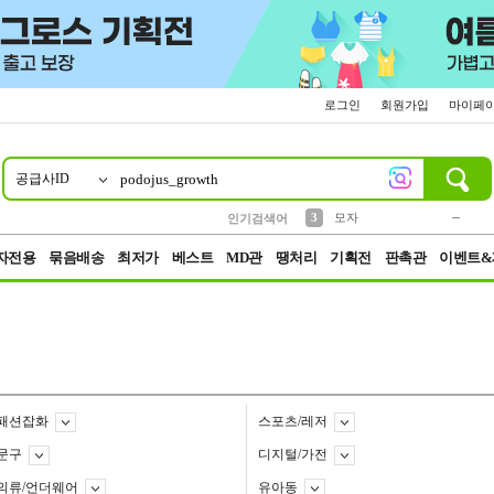
로그인
회원가입
마이페
공급사ID
10
1
2
5
6
7
8
9
키링
파우치
말랑이
선풍기
가방
양말
짱구
텀블러
2
1
1
7
3
3
모자
인기검색어
4
미니
23
자전용
묶음배송
최저가
베스트
MD관
땡처리
기획전
판촉관
이벤트&
패션잡화
스포츠/레저
문구
디지털/가전
의류/언더웨어
유아동