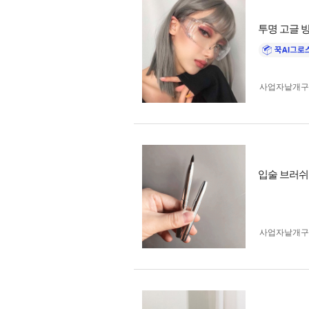
투명 고글 방
사업자 낱개
입술 브러쉬
사업자 낱개