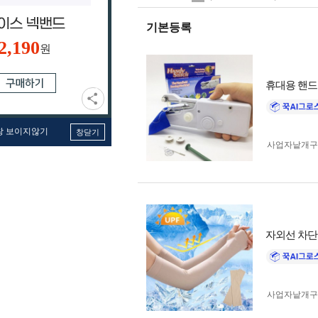
기본등록
2,190
원
휴대용 핸드
창 보이지않기
창닫기
사업자 낱개
자외선 차단
사업자 낱개