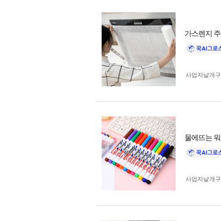
가스렌지 주방
사업자 낱개
물에뜨는 워
사업자 낱개