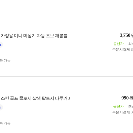
3,750
 가정용 미니 미싱기 자동 초보 재봉틀
옵션가
최
주문시결제
3
구매가능
990
 스킨 골프 쿨토시 살색 팔토시 타투커버
옵션가
최
주문시결제
3
구매가능