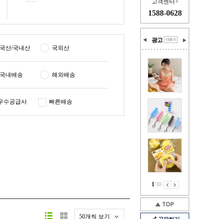
고객센터
1588-0628
광고
국산/국내산
국외산
국내배송
해외배송
우수공급사
빠른배송
1
/
10
50개씩 보기