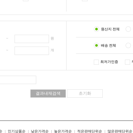
원산지 전체
원 ~
원
배송 전체
개 ~
개
최저가인증
리스트형
갤러리형
순
인기상품순
낮은가격순
높은가격순
적은판매단위순
많은판매단위순