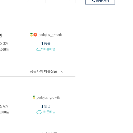
공유하기
podojus_growth
원
1
소
2
개
등급
빠른배송
,000
원
공급사의
다른상품
podojus_growth
원
1
소
6
개
등급
빠른배송
,000
원