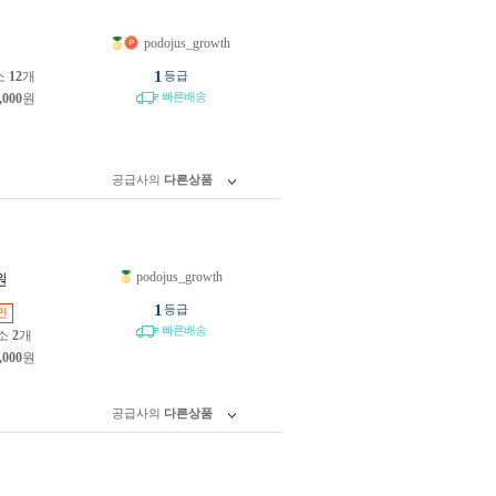
podojus_growth
원
1
소
12
개
등급
빠른배송
,000
원
공급사의
다른상품
podojus_growth
원
1
등급
인
빠른배송
소
2
개
,000
원
공급사의
다른상품