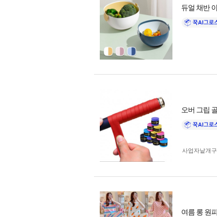
듀얼 채반 
오버 그립 
사업자 낱개
여름 롱 원