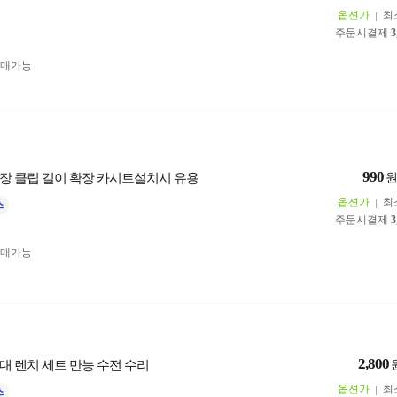
옵션가
최
주문시결제
3
구매가능
990
장 클립 길이 확장 카시트설치시 유용
옵션가
최
주문시결제
3
구매가능
2,800
대 렌치 세트 만능 수전 수리
옵션가
최