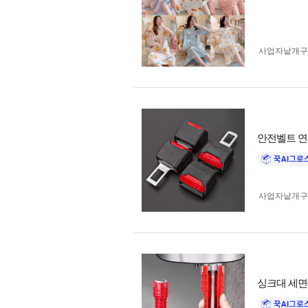
사업자 낱개
안전벨트 연
사업자 낱개
싱크대 세면