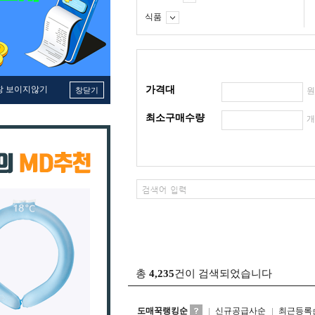
식품
창 보이지않기
가격대
창닫기
최소구매수량
총
4,235
건이 검색되었습니다
도매꾹랭킹순
신규공급사순
최근등록