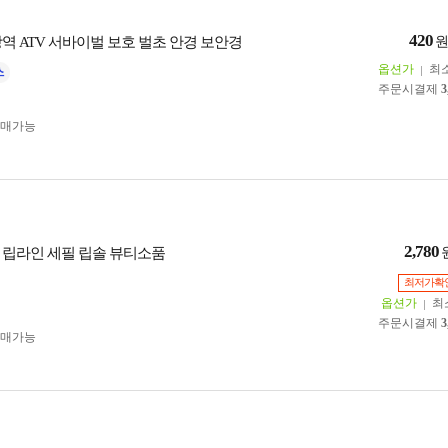
420
역 ATV 서바이벌 보호 벌초 안경 보안경
옵션가
최
주문시결제
3
구매가능
2,780
 립라인 세필 립솔 뷰티소품
최저가확
옵션가
최
주문시결제
3
구매가능