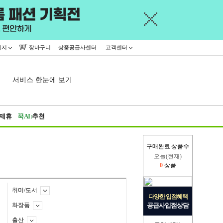
이지
장바구니
상품공급사센터
고객센터
서비스 한눈에 보기
제휴
꾹AI:
추천
구매완료 상품수
오늘(현재)
0
상품
어제
445,716
상품
취미/도서
다양한 입점혜택
화장품
공급사입점상담
출산