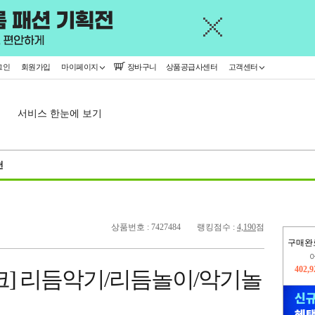
그인
회원가입
마이페이지
장바구니
상품공급사센터
고객센터
서비스 한눈에 보기
천
상품번호 : 7427484
랭킹점수 :
4,190
점
구매완
오늘
414,
크] 리듬악기/리듬놀이/악기놀
402,