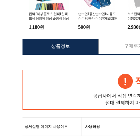
힙쌕 [러닝 클로스 힙쌕] 힙색
손수건 [등산손수건] 다용도
보스턴백 
힙섹 허리쌕 러닝 슬링백 러닝
손수건/등산손수건/개별OPP/
여행용가
벨트 플립벨트 인쇄가능 개별
반다나/무지손수건/인쇄가능
보스톤백
1,180
500
2,930
원
원
OPP (서기몰)
(서기몰)
접이식백팩
구매후기
상품정보
상세설명 이미지 사용여부
사용허용