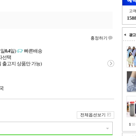
고
158
광고
흥정하기
고일
0.4
일)
빠른배송
매자선택
 출고지 상품만 가능)
중국
전체옵션보기
1
/
10