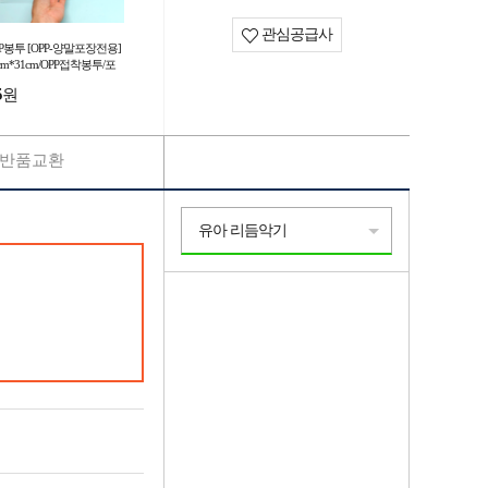
관심공급사
P봉투 [OPP-양말포장전용]
cm*31cm/OPP접착봉투/포
비닐/OPP포장비닐/접착OPP
5
원
서기몰)
반품교환
유아 리듬악기