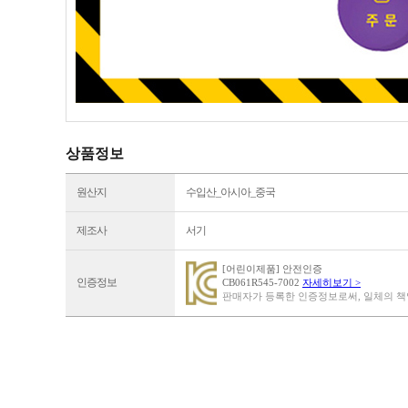
상품정보
원산지
수입산_아시아_중국
제조사
서기
[어린이제품] 안전인증
인증정보
CB061R545-7002
자세히보기 >
판매자가 등록한 인증정보로써, 일체의 