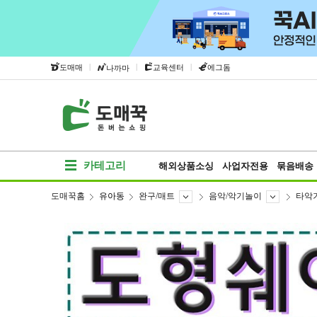
|
|
|
도매매
교육센터
에그돔
나까마
카테고리
해외상품소싱
사업자전용
묶음배송
도매꾹홈
유아동
완구/매트
음악/악기놀이
타악