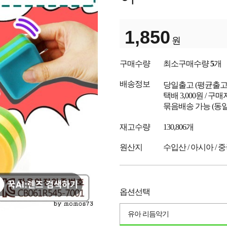
1,850
원
구매수량
최소구매수량
5
개
배송정보
당일출고
(평균출
택배 3,000원 / 구
묶음배송 가능 (동일
재고수량
130,806개
원산지
수입산 / 아시아 / 
옵션선택
유아 리듬악기