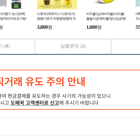
[비행기 보스턴백]
디퓨져 [제주미니 디퓨져] 차
비치볼 [삼색비치볼] 비치볼/
OP
방/캐리어보조가방/
량용디퓨저 차량용방향제 차
물놀이공/워터볼/장난감공/탱
12
/보조가방/장바구니/
량용향수 송풍구방향제 클립
탱공/어린이용 고무공/물놀이
장
3,800
1,080
5
원
원
원
 (서기몰)
형방향제 (서기몰)
용품 (서기몰)
(
 (
0
)
상품문의 (
2
)