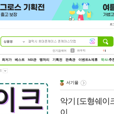
로
상품명
10
1
4
5
6
7
8
9
키링
선풍기
말랑이
키캡
텀블러
가방
양말
양산
1
1
5
2
2
2
파우치
인기검색어
1
3
모자
2
최저가
베스트
MD관
땡처리
기획전
판촉관
이벤트&제휴
꾹AI:
추
기
서기몰
악기 [도형쉐이
이