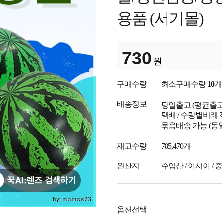
용품 (서기몰)
730
원
구매수량
최소구매수량
10
개
배송정보
당일출고
(평균출
택배 / 수량별비례 
묶음배송 가능 (동
재고수량
785,470개
원산지
수입산 / 아시아 / 
옵션선택