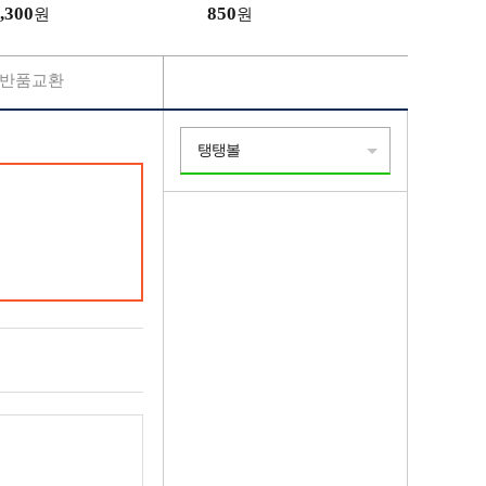
,300
850
원
원
반품교환
탱탱볼