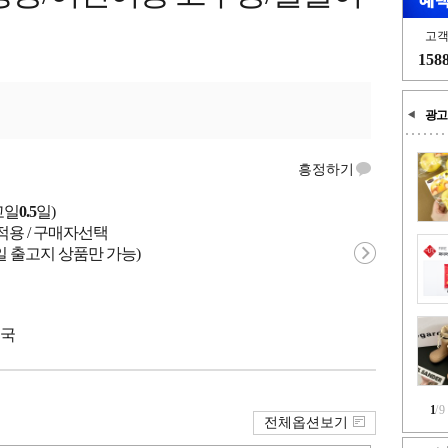
고
158
광고
흥정하기
고일
0.5
일)
적용 / 구매자선택
일 출고지 상품만 가능)
중국
1
/
9
전체옵션보기