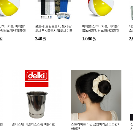
삼색비치볼] 비치볼/
쿨토시 [클린쿨토시] 토시 팔
비치볼 [삼색비치볼] 비치볼/
에
/워터볼/장난감공/탱
토시 무지쿨토시 팔토시 여름
물놀이공/워터볼/장난감공/탱
숄
린이용 고무공/물놀이
토시 토시 인쇄가능 (서기몰)
탱공/어린이용 고무공/물놀이
코
340
1,080
2,
원
원
원
기몰)
용품 (서기몰)
(
체형
델키 스텐 비엠피 소스통 뼈통 1호
스트라이프 라인 곱창머리끈 스크런치
삼
머리끈
사