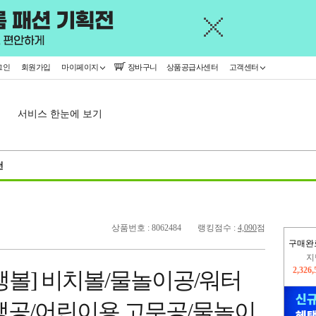
그인
회원가입
마이페이지
장바구니
상품공급사센터
고객센터
서비스 한눈에 보기
천
상품번호 : 8062484
랭킹점수 :
4,090
점
구매완
이
2,275
탱볼] 비치볼/물놀이공/워터
지
2,326
탱공/어린이용 고무공/물놀이