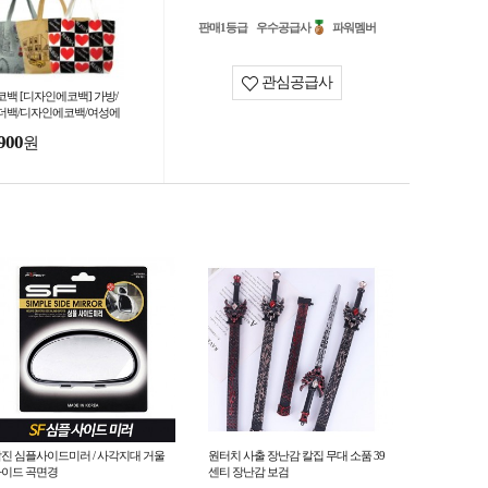
판매1등급
우수공급사
파워멤버
관심공급사
코백 [디자인에코백] 가방/
더백/디자인에코백/여성에
백/여성숄더백/면에코백
900
원
서기몰)
진 심플사이드미러 / 사각지대 거울
원터치 사출 장난감 칼집 무대 소품 39
이드 곡면경
센티 장난감 보검