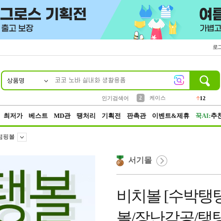
로
상품명
10
1
4
5
6
7
8
9
파우치
등산
벨트
실리콘
양말
모자
양산
여성패션
152
395
555
12
1
1
5
3
2
케이스
인기검색어
12
3
생수
454
최저가
베스트
MD관
땡처리
기획전
판촉관
이벤트&제휴
꾹AI:
추
점핑볼
서기몰
비치볼 [수박탱
볼/장난감공/탱