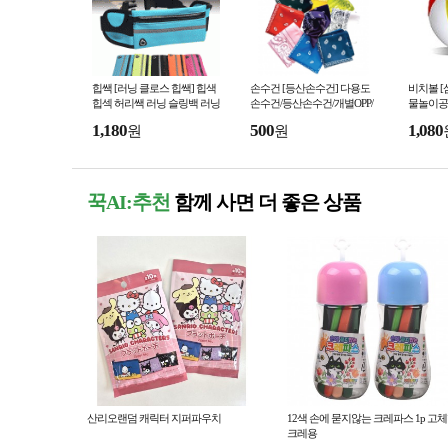
힙쌕 [러닝 클로스 힙쌕] 힙색
손수건 [등산손수건] 다용도
비치볼 [
힙섹 허리쌕 러닝 슬링백 러닝
손수건/등산손수건/개별OPP/
물놀이공
벨트 플립벨트 인쇄가능 개별
반다나/무지손수건/인쇄가능
탱공/어
1,180
500
1,080
원
원
OPP (서기몰)
(서기몰)
용품 (서
꾹AI:추천
함께 사면 더 좋은 상품
산리오랜덤 캐릭터 지퍼파우치
12색 손에 묻지않는 크레파스 1p 고
크레용