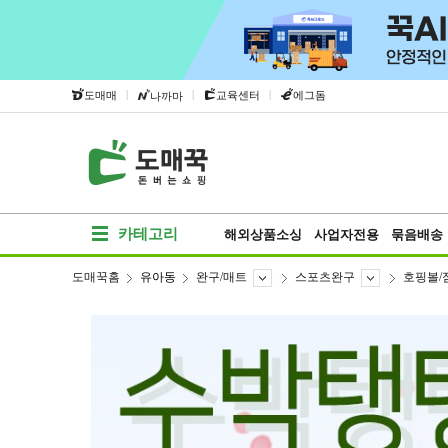
|
|
|
도매매
교육센터
에그돔
나까마
카테고리
해외상품소싱
사업자전용
묶음배송
도매꾹홈
유아동
완구/매트
스포츠완구
호핑볼/