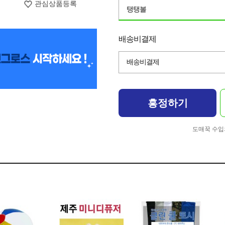
관심상품등록
탱탱볼
배송비결제
배송비결제
흥정하기
도매꾹 수입