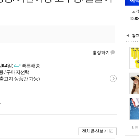
고
158
광고
흥정하기
일
0.4
일)
빠른배송
용 / 구매자선택
 출고지 상품만 가능)
국
1
/
10
전체옵션보기