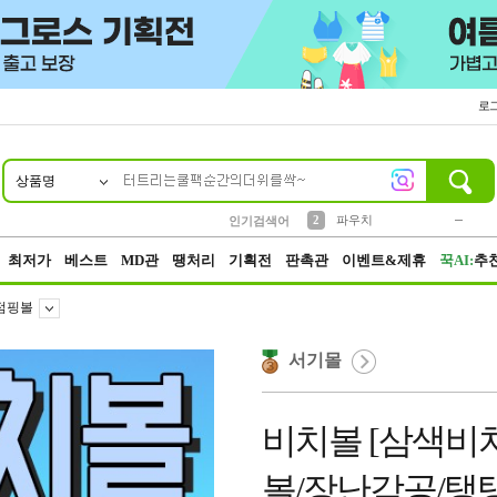
로
상품명
10
1
4
5
6
7
8
9
키링
미니
말랑이
선풍기
가방
양말
짱구
텀블러
23
2
1
1
7
3
2
파우치
인기검색어
3
모자
최저가
베스트
MD관
땡처리
기획전
판촉관
이벤트&제휴
꾹AI:
추
점핑볼
서기몰
비치볼 [삼색비
볼/장난감공/탱