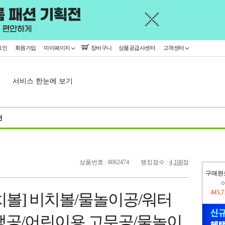
그인
회원가입
마이페이지
장바구니
상품공급사센터
고객센터
서비스 한눈에 보기
천
상품번호 : 8062474
랭킹점수 :
4,108
점
구매완
오늘
369,
치볼] 비치볼/물놀이공/워터
445,
탱공/어린이용 고무공/물놀이