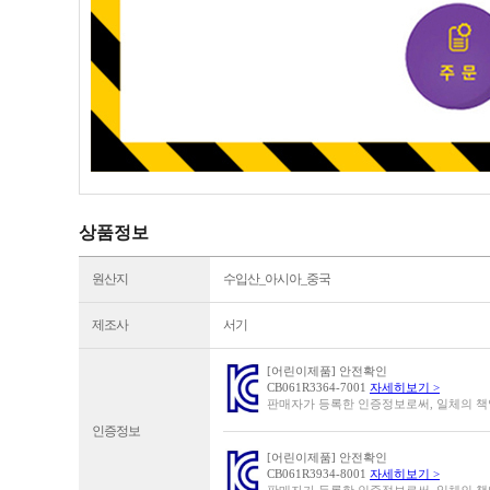
상품정보
원산지
수입산_아시아_중국
제조사
서기
[어린이제품] 안전확인
CB061R3364-7001
자세히보기 >
판매자가 등록한 인증정보로써, 일체의 
인증정보
[어린이제품] 안전확인
CB061R3934-8001
자세히보기 >