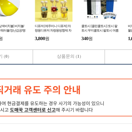
삼색비치볼] 비치볼/
디퓨져 [제주미니 디퓨져] 차
쿨토시 [클린쿨토시] 토시 팔
비
/워터볼/장난감공/탱
량용디퓨저 차량용방향제 차
토시 무지쿨토시 팔토시 여름
물
린이용 고무공/물놀이
량용향수 송풍구방향제 클립
토시 토시 인쇄가능 (서기몰)
탱
3,800
340
1,
원
원
원
기몰)
형방향제 (서기몰)
용
 (
0
)
상품문의 (
1
)