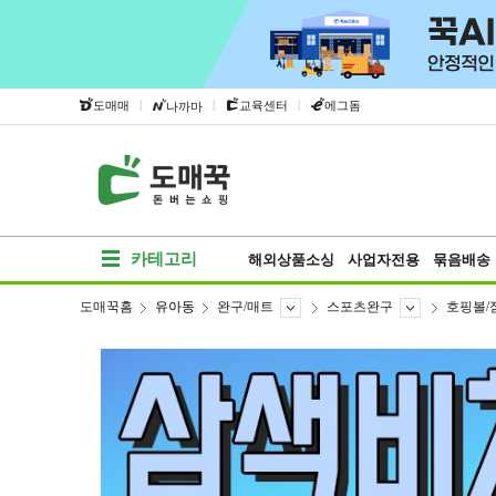
|
|
|
도매매
교육센터
에그돔
나까마
카테고리
해외상품소싱
사업자전용
묶음배송
도매꾹홈
유아동
완구/매트
스포츠완구
호핑볼/