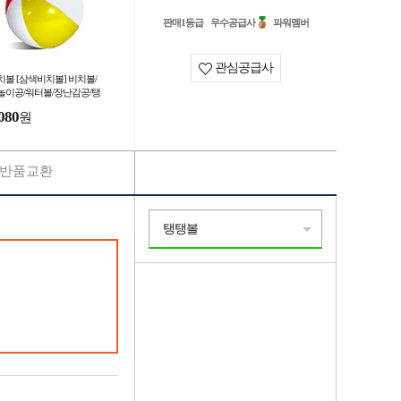
판매1등급
우수공급사
파워멤버
관심공급사
치볼 [삼색비치볼] 비치볼/
놀이공/워터볼/장난감공/탱
공/어린이용 고무공/물놀이
080
원
품 (서기몰)
반품교환
탱탱볼