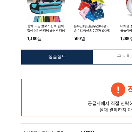
힙쌕 [러닝 클로스 힙쌕] 힙색
손수건 [등산손수건] 다용도
비치볼 [
힙섹 허리쌕 러닝 슬링백 러닝
손수건/등산손수건/개별OPP/
물놀이공
벨트 플립벨트 인쇄가능 개별
반다나/무지손수건/인쇄가능
탱공/어
1,180
500
1,080
원
원
OPP (서기몰)
(서기몰)
용품 (서
구매후기
상품정보