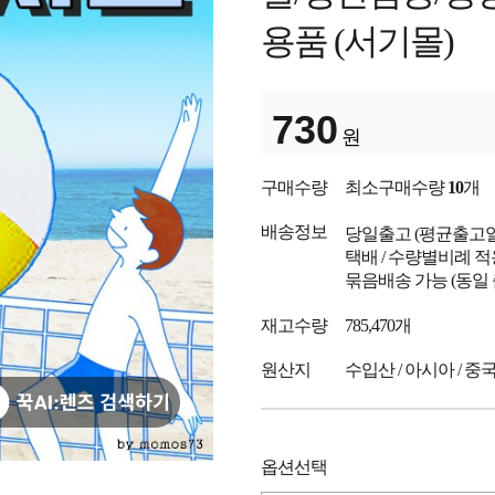
용품 (서기몰)
730
원
구매수량
최소구매수량
10
개
배송정보
당일출고
(평균출고
택배 / 수량별비례 적
묶음배송 가능 (동일
재고수량
785,470개
원산지
수입산 / 아시아 / 중
옵션선택