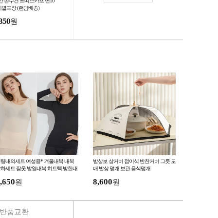
산 손수건 쁘띠스카프 면10
 개별포장 (랜덤배송)
350
원
량내의세트 여성용* 겨울내복 내복
밥상보 상커버 접이식 반찬커버 그릇 도
하세트 잠옷 발열내복 히트텍 방한내
매 밥상 덮개 보관 음식덮개
의
,650
8,600
원
원
반품교환