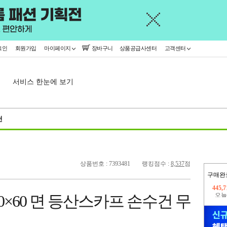
그인
회원가입
마이페이지
장바구니
상품공급사센터
고객센터
서비스 한눈에 보기
천
상품번호 : 7393481
랭킹점수 :
8,537
점
구매완
오늘
33,4
0×60 면 등산스카프 손수건 무
445,