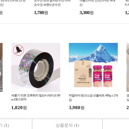
반다나 스카프 큰 면
손수건 순면 남자손수건 여자
여름스카프 인견스카프 국내
국
국산
손수건 브랜드손수건
산
0
1,780
3,300
1,
원
원
원
새쫓기 리본 조류퇴치 빛반사 테이프 80
히말라야 핑크소금 선물세트 400g x 2개
경
m DD-13070
입
상
1,820
3,980
2
원
원
 (
1
)
상품문의 (
1
)