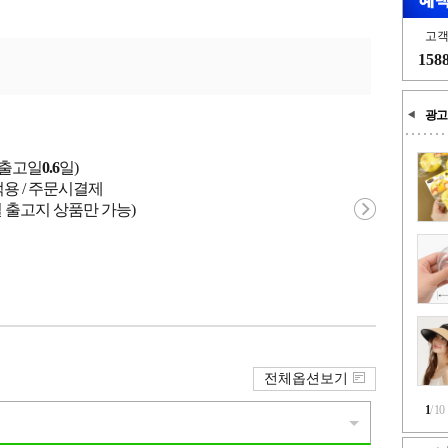
고
158
광고
균출고일
0.6
일)
적용 / 주문시결제
 출고지 상품만 가능)
전체옵션보기
1
/
10