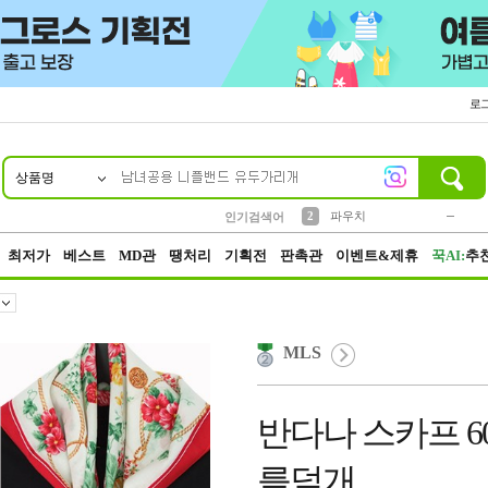
로
상품명
10
1
4
5
6
7
8
9
키링
미니
말랑이
선풍기
가방
양말
짱구
텀블러
23
2
1
1
7
3
2
파우치
인기검색어
3
모자
최저가
베스트
MD관
땡처리
기획전
판촉관
이벤트&제휴
꾹AI:
추
MLS
반다나 스카프 6
릎덮개