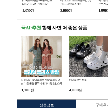
[기획초특가]면100 손수건 쁘
레이스스카프 뜨개손수건 (국
페이즐리 
띠스카프 국산 개별포장
산) 고급 쁘띠스카프
손수건 
1,350
3,000
1,990
원
원
꾹AI:추천
함께 사면 더 좋은 상품
[민메이커]할미플리츠 반팔 플라워 여
에어플로우 샌들
성 여름 쿨링 꽃무늬 할머니옷 촌캉스룩
몸빼 주름 냉감(당일출고)
3,100
4,000
원
원
구매후기
상품정보