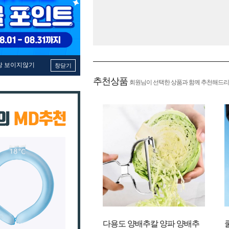
창 보이지않기
창닫기
추천상품
회원님이 선택한 상품과 함께 추천해드리
다용도 양배추칼 양파 양배추