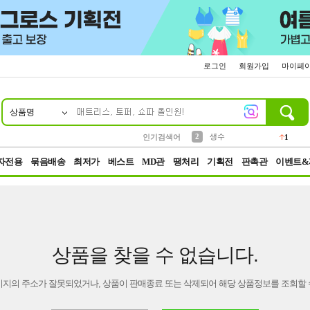
로그인
회원가입
마이페
상품명
10
1
4
5
6
7
8
9
벨트
파우치
등산
실리콘
양말
여성패션
장갑
led
4
3
1
2
4
1
2
생수
인기검색어
1
3
케이스
1
자전용
묶음배송
최저가
베스트
MD관
땡처리
기획전
판촉관
이벤트&
상품을 찾을 수 없습니다.
이지의 주소가 잘못되었거나, 상품이 판매종료 또는 삭제되어 해당 상품정보를 조회할 