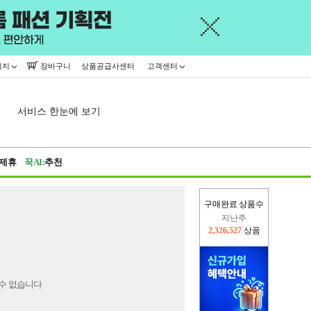
이지
장바구니
상품공급사센터
고객센터
서비스 한눈에 보기
제휴
꾹AI:
추천
구매완료 상품수
지난주
2,326,527
상품
이번주
2,310,762
상품
수 없습니다