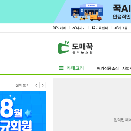
|
|
|
도매매
나까마
교육센터
에그돔
카테고리
해외상품소싱
사업
전체보기
입력된 페