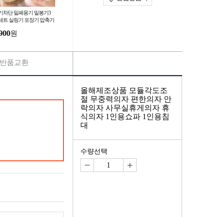
기차단 밀페용기 밀봉기3
세트 실링기 포장기 압축기
900
원
반품교환
올해제조상품 모듈각도조
절 무중력의자 편한의자 안
락의자 사무실휴게의자 휴
식의자 1인용쇼파 1인용침
대
수량선택