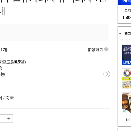
대
고
158
광고
량
1
개
흥정하기
균출고일
0.5
일)
송
가능
 / 중국
1
/
9