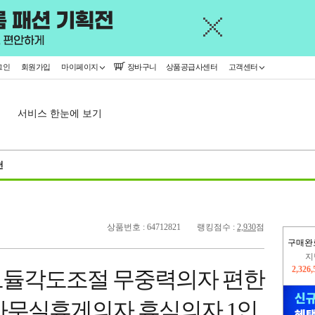
그인
회원가입
마이페이지
장바구니
상품공급사센터
고객센터
서비스 한눈에 보기
천
상품번호 : 64712821
랭킹점수 :
2,930
점
구매완
이
2,406
모듈각도조절 무중력의자 편한
지
2,326
사무실휴게의자 휴식의자 1인