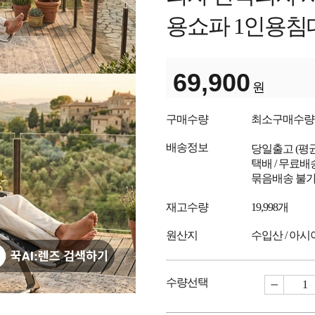
용쇼파 1인용침
69,900
원
구매수량
최소구매수
배송정보
당일출고
(평
택배 / 무료배
묶음배송 불
재고수량
19,998개
원산지
수입산 / 아시아
수량선택