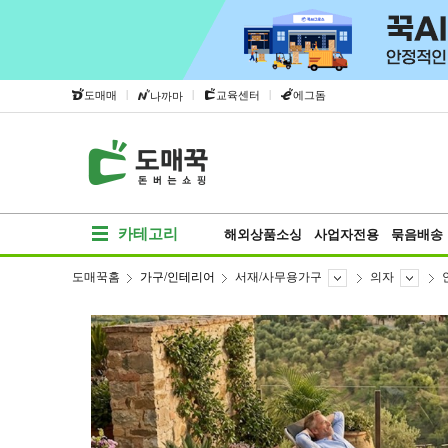
|
|
|
도매매
교육센터
에그돔
나까마
카테고리
해외상품소싱
사업자전용
묶음배송
도매꾹홈
가구/인테리어
서재/사무용가구
의자