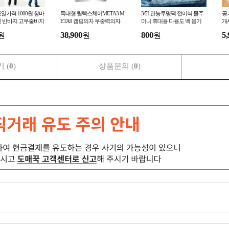
일가격 1000원 청바
특대형 릴렉스체어META3 M
3/5L만능투명팩 접이식 물주
공
진 반바지 고무줄바지
ETA9 캠핑의자 무중력의자
머니 휴대용 다용도 백 용기
개
 작업복 홈웨어 정장
릴렉스체어
보관 씨리얼 주방 생활 물가방
38,900
800
5,
원
원
원
여행용 용기
 (
0
)
상품문의 (
0
)