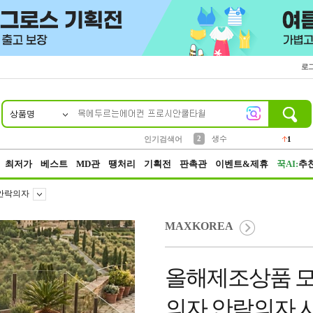
로
상품명
10
1
4
5
6
7
8
9
벨트
파우치
등산
실리콘
양말
여성패션
장갑
led
4
3
1
2
4
1
2
생수
인기검색어
1
3
케이스
1
최저가
베스트
MD관
땡처리
기획전
판촉관
이벤트&제휴
꾹AI:
추
안락의자
MAXKOREA
올해제조상품 
의자 안락의자 