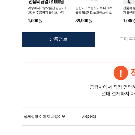
여성바지27종모음전 균일가1
찐한다크초콜릿가루 다크초
전품목 동
000원 주름바지 플리츠바지
콜렛 발로나1kg 프랑스산 초
지 블랙
밴딩바지 고무줄바지 정장바
코가루 초코파우더
밴딩팬츠
1,000
89,900
1,000
원
원
지 평상복 출근복 아이
편한복장
구매후기
상품정보
상세설명 이미지 사용여부
사용허용