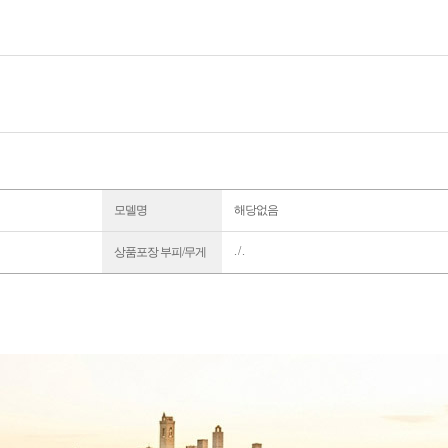
모델명
해당없음
. / .
상품포장 부피/무게