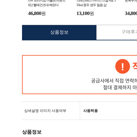
GW 프리미엄 더블퀸 라운드
스테인레스 아이스 스쿱 4호 3
윈목무늬
6단 빨래건조대 베란다
50ml 원두 생두 얼음 삽
46,800
13,100
34,80
원
원
구매후기
상품정보
상세설명 이미지 사용여부
사용허용
상품정보