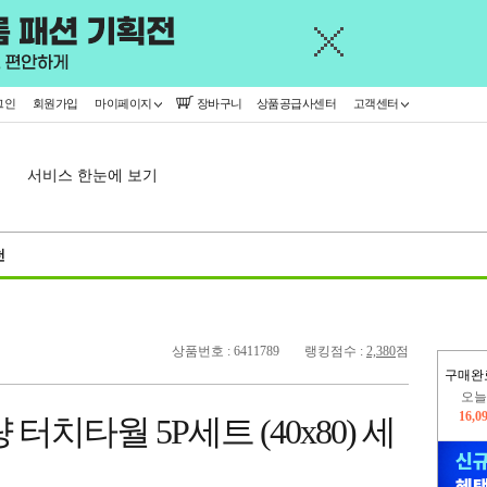
그인
회원가입
마이페이지
장바구니
상품공급사센터
고객센터
서비스 한눈에 보기
천
상품번호 : 6411789
랭킹점수 :
2,380
점
구매완
오늘
16,0
량 터치타월 5P세트 (40x80) 세
445,