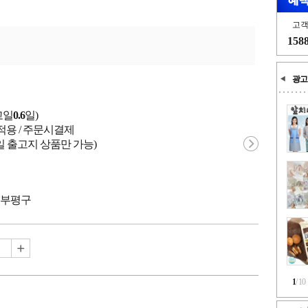
고
158
광고
고일
0.6
일)
적용 / 주문시결제
일 출고지 상품만 가능)
/ 부평구
1
/
10