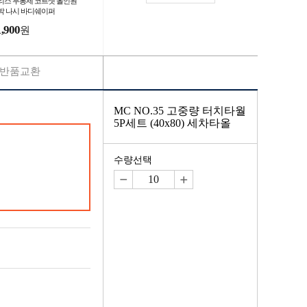
리스 무봉제 코르셋 올인원
박 나시 바디쉐이퍼
1,900
원
반품교환
MC NO.35 고중량 터치타월
5P세트 (40x80) 세차타올
수량선택