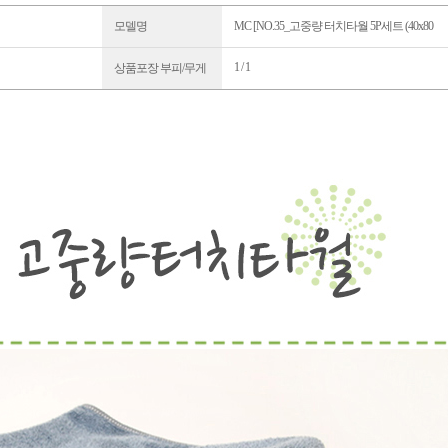
모델명
MC [NO.35_고중량 터치타월 5P세트 (40x80
1 / 1
상품포장 부피/무게