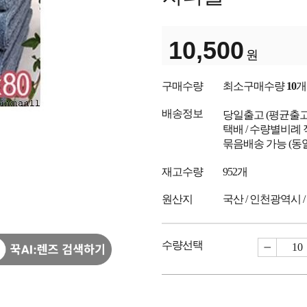
10,500
원
구매수량
최소구매수량
10
개
배송정보
당일출고
(평균출
택배 / 수량별비례 
묶음배송 가능 (동
재고수량
952개
원산지
국산 / 인천광역시 
수량선택