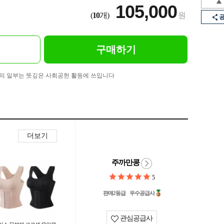
105,000
(
10
개)
원
구매하기
의 일부는 뜻깊은 사회공헌 활동에 쓰입니다
더보기
주까만콩
5
판매2등급
우수공급사
관심공급사