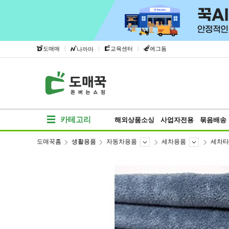
|
|
|
도매매
교육센터
에그돔
나까마
카테고리
해외상품소싱
사업자전용
묶음배송
도매꾹홈
생활용품
자동차용품
세차용품
세차타