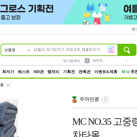
로
상품명
10
1
4
5
6
7
8
9
키링
미니
말랑이
선풍기
가방
양말
짱구
텀블러
23
2
1
1
7
3
2
파우치
인기검색어
3
모자
최저가
베스트
MD관
땡처리
기획전
판촉관
이벤트&제휴
꾹AI:
추
월
주까만콩
MC NO.35 고중
차타올