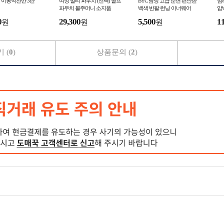
 이동식선반 3단
여성 멀티 파우치 (선택) 골프
BYC 남성 고급 순면 편안한
심
파우치 볼주머니 소지품
백색 반팔 런닝 이너웨어
압
0
29,300
5,500
1
원
원
원
 (
0
)
상품문의 (
2
)