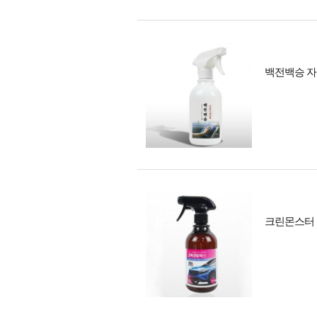
백전백승 자동
크린몬스터 