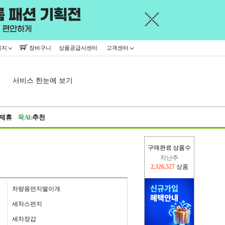
이지
장바구니
상품공급사센터
고객센터
서비스 한눈에 보기
제휴
꾹AI:
추천
구매완료 상품수
이번주
2,301,833
상품
지난주
2,326,527
상품
차량용먼지떨이개
세차스펀지
세차장갑