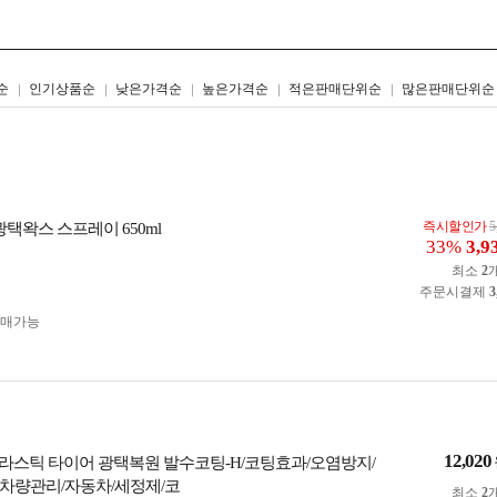
리스트형
갤러리형
순
인기상품순
낮은가격순
높은가격순
적은판매단위순
많은판매단위순
즉시할인가
5
택왁스 스프레이 650ml
33%
3,9
최소
2
주문시결제
3
구매가능
12,020
 플라스틱 타이어 광택복원 발수코팅-H/코팅효과/오염방지/
차량관리/자동차/세정제/코
최소
2