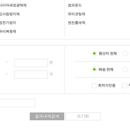
타이어세정광택제
컴파운드
김서림방지제
유리코팅제
정전기방지
엔진룸세척
유리복원제
원산지 전체
원 ~
원
배송 전체
개 ~
개
최저가인증