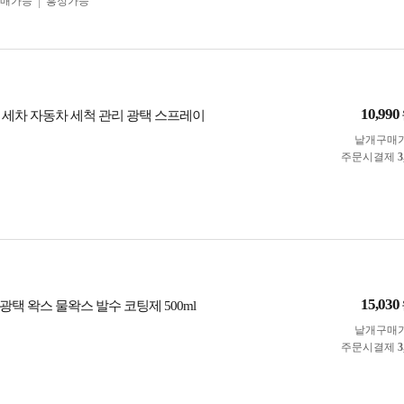
구매가능
흥정가능
10,990
 세차 자동차 세척 관리 광택 스프레이
낱개구매
주문시결제
3
15,030
택 왁스 물왁스 발수 코팅제 500ml
낱개구매
주문시결제
3