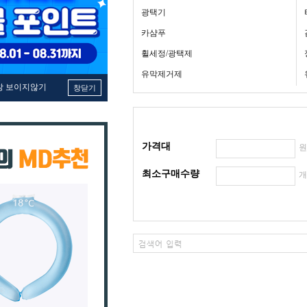
광택기
카샴푸
휠세정/광택제
유막제거제
창 보이지않기
창닫기
가격대
최소구매수량