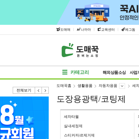
|
|
|
도매매
나까마
교육센터
에그돔
카테고리
해외상품소싱
사업
도매꾹홈
생활용품
자동차용품
세
전체보기
도장용광택/코팅제
세차타월
실내세정제
스티커/타르제거제