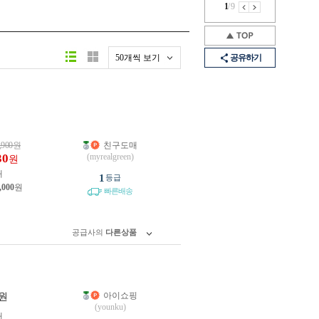
1
/
9
50개씩 보기
공유하기
,900
원
친구도매
30
(myrealgreen)
원
개
1
등급
,000
원
빠른배송
공급사의
다른상품
아이쇼핑
원
(younku)
개