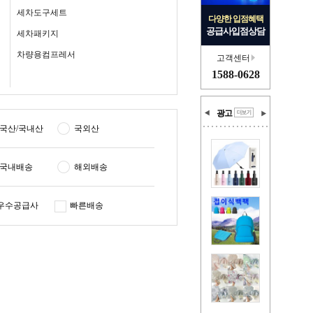
세차도구세트
다양한 입점혜택
공급사입점상담
세차패키지
차량용컴프레서
고객센터
1588-0628
광고
국산/국내산
국외산
국내배송
해외배송
우수공급사
빠른배송