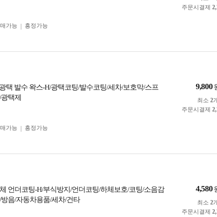
주문시결제
2
구매가능
흥정가능
9,800
 고광택 발수 왁스-H/광택코팅/발수코팅/세차/보호막/스프
/광택제
최소
2
주문시결제
2
구매가능
흥정가능
4,580
체 언더코팅-H/부식방지/언더코팅/하체보호/코팅/소음감
/방음/자동차용품/세차/건타
최소
2
주문시결제
2