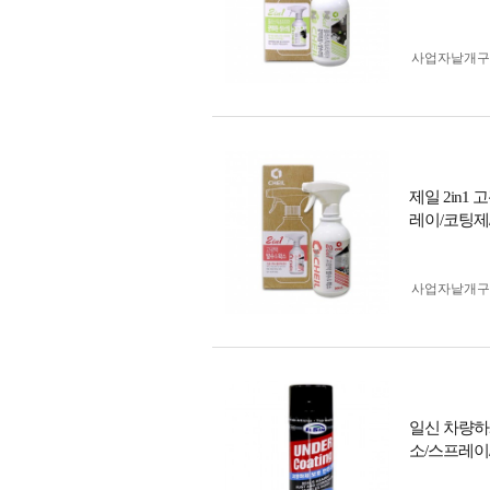
사업자 낱개
제일 2in1
레이/코팅제
사업자 낱개
일신 차량하
소/스프레이