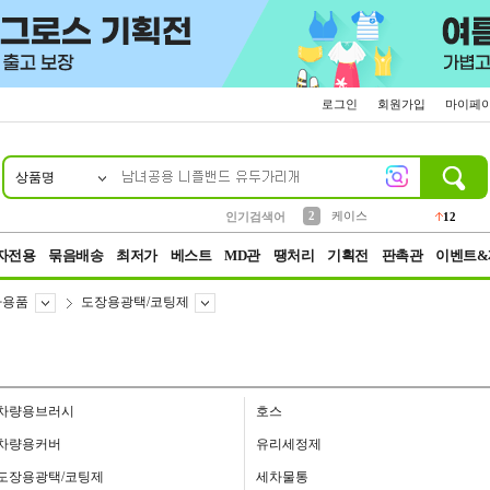
로그인
회원가입
마이페
상품명
10
1
4
5
6
7
8
9
파우치
등산
벨트
실리콘
양말
모자
양산
여성패션
152
395
555
12
1
1
5
3
2
케이스
인기검색어
12
3
생수
454
자전용
묶음배송
최저가
베스트
MD관
땡처리
기획전
판촉관
이벤트&
차용품
도장용광택/코팅제
차량용브러시
호스
차량용커버
유리세정제
도장용광택/코팅제
세차물통