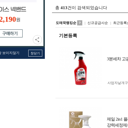
총
413
건이 검색되었습니다
2,190
원
도매꾹랭킹순
신규공급사순
최근등록
기본등록
창 보이지않기
창닫기
3분세차 고광
사업자 낱개
제일 2in1
강력세정제/