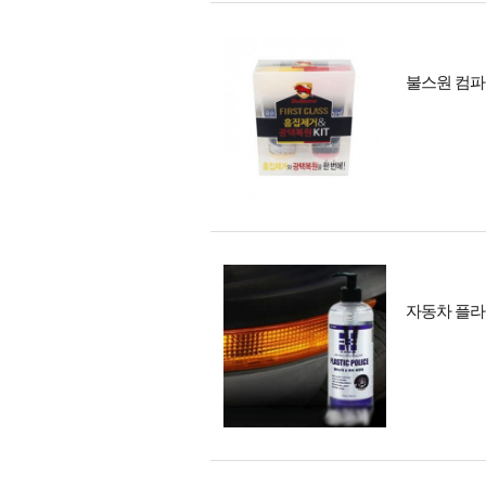
불스원 컴파
자동차 플라