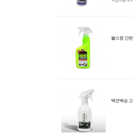
사업자 낱개
불스원 간편
백전백승 고광