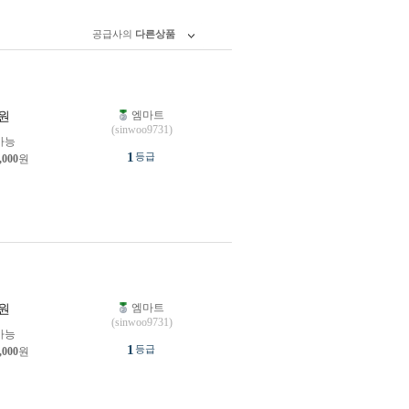
공급사의
다른상품
엠마트
원
(sinwoo9731)
가능
1
등급
,000
원
엠마트
원
(sinwoo9731)
가능
1
등급
,000
원