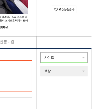
관심공급사
라색넥타이 8Cm 스트랩 타
 원피스 게으른 넥타이 도매
성 패션 액세서리 스트라이
080
원
반품교환
사이즈
색상