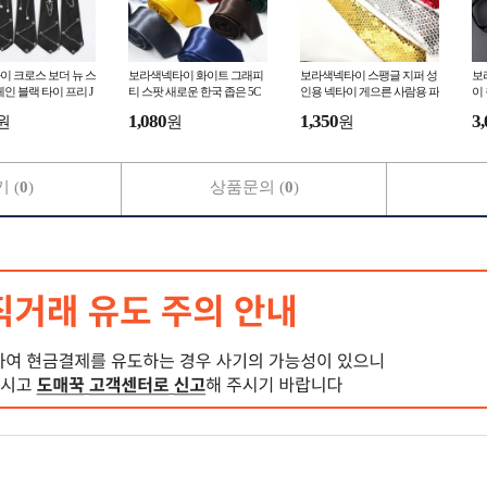
 크로스 보더 뉴 스
보라색넥타이 화이트 그래피
보라색넥타이 스팽글 지퍼 성
보
체인 블랙 타이 프리 J
티 스팟 새로운 한국 좁은 5C
인용 넥타이 게으른 사람용 파
이
캐주얼 파티 대학 스
m 단색 레저 그룹 전문 넥타이
티 무대 공연 반짝이 패션 지
남
1,080
1,350
3,
원
원
원
제
퍼 넥
프
 (
0
)
상품문의 (
0
)