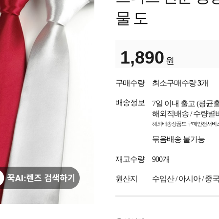
물 도
1,890
원
구매수량
최소구매수량
3
개
배송정보
7일 이내 출고
(평균
해외직배송 / 수량별
해외배송상품도 구매안전서비스
묶음배송 불가능
재고수량
900개
원산지
수입산 / 아시아 / 중