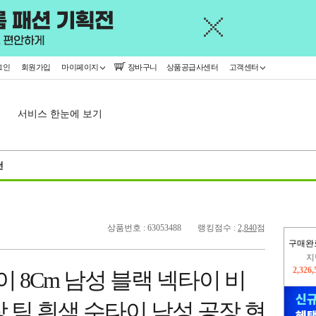
그인
회원가입
마이페이지
장바구니
상품공급사센터
고객센터
서비스 한눈에 보기
천
상품번호 : 63053488
랭킹점수 :
2,840
점
구매완
이
2,226
 8Cm 남성 블랙 넥타이 비
지
2,326
 팀 흰색 수타이 남성 공장 현