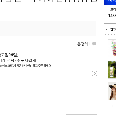
고
158
광고
흥정하기
출고일
0.9
일)
비례 적용 / 주문시결제
(에스크로)가 적용되니 안심하고 주문하세요
국
1
/
9