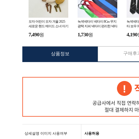
모자 어린이 모자 겨울 2025
녹색넥타이 넥타이 8Cm 무지
녹색넥타이
새로운 핸드 메이드 소녀 아기
광택 지퍼 넥타이 편리한 넥타
타 보우 
귀 보호 캡 베이비 울 캡 10
이 정장 비즈니스 넥타이 제조
k 여성 
7,490
1,730
4,190
원
원
구매후기
상품정보
상세설명 이미지 사용여부
사용허용