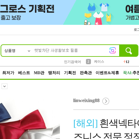
로
상품명
10
1
4
5
6
7
8
9
파우치
등산
벨트
실리콘
양말
모자
양산
여성패션
152
395
555
12
1
1
5
3
2
케이스
인기검색어
12
3
생수
454
최저가
베스트
MD관
땡처리
기획전
판촉관
이벤트&제휴
꾹AI:
추
linweixing88
[해외]
흰색넥타이
즈니스 전문 정장