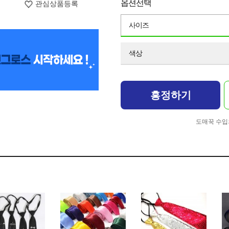
옵션선택
관심상품등록
사이즈
색상
흥정하기
도매꾹 수입