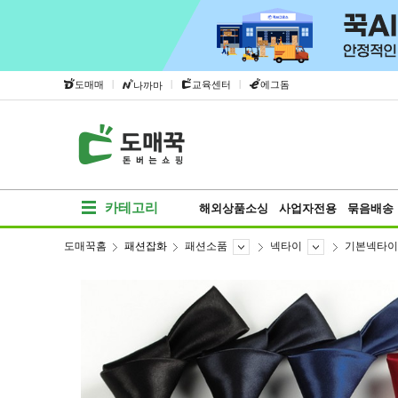
|
|
|
도매매
교육센터
에그돔
나까마
카테고리
해외상품소싱
사업자전용
묶음배송
도매꾹홈
패션잡화
패션소품
넥타이
기본넥타이