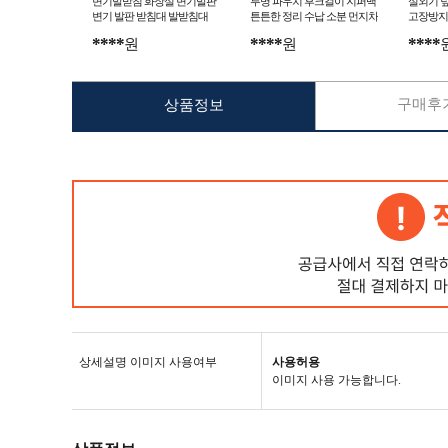
변기발받침 화장실 변기발판
투명 파우치 후크걸이 지퍼백
실외기 덮
변기 발판 받침대 발받침대
튼튼한 정리 수납 소분 먼지차
고장방지
단
단
****
****
****
원
원
구매후기
상품정보
상세설명 이미지 사용여부
사용허용
이미지 사용 가능합니다.