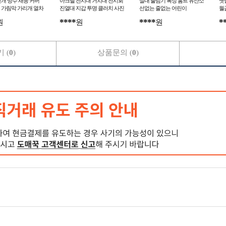
개 방수 새똥 커버
아크릴 전시대 거치대 전시회
실내 줄넘기 복싱 홈트 유산소
옛
 가림막 가리개 열차
진열대 지갑 투명 클러치 사진
선없는 줄없는 어린이
월
촬영
황
****
****
*
원
원
원
 (
0
)
상품문의 (
0
)