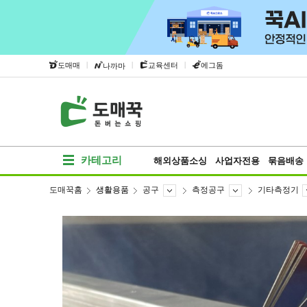
|
|
|
도매매
교육센터
에그돔
나까마
카테고리
해외상품소싱
사업자전용
묶음배송
도매꾹홈
생활용품
공구
측정공구
기타측정기