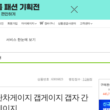
그인
회원가입
마이페이지
장바구니
상품공급사센터
고객센터
서비스 한눈에 보기
천
상품번호 : 63016823
랭킹점수 :
3,244
점
구매완
오늘
16,5
단차게이지 갭게이지 갭자 간
445,
게이지