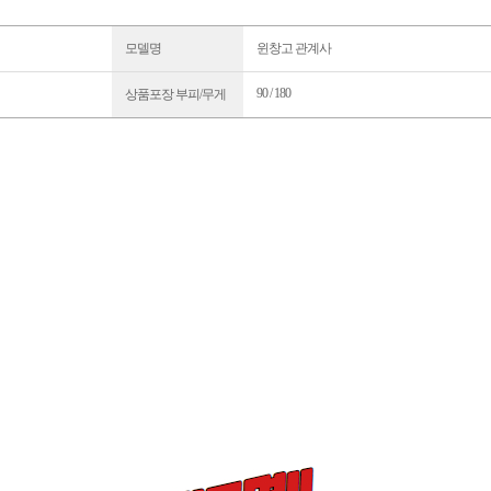
모델명
윈창고 관계사
90 / 180
상품포장 부피/무게