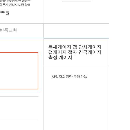
날 급여봉투100매 돈봉투
급 무지 빈티지 노란 황색
봉투
***
원
반품교환
틈새게이지 갭 단차게이지
갭게이지 갭자 간극게이지
측정 게이지
사업자회원만 구매가능