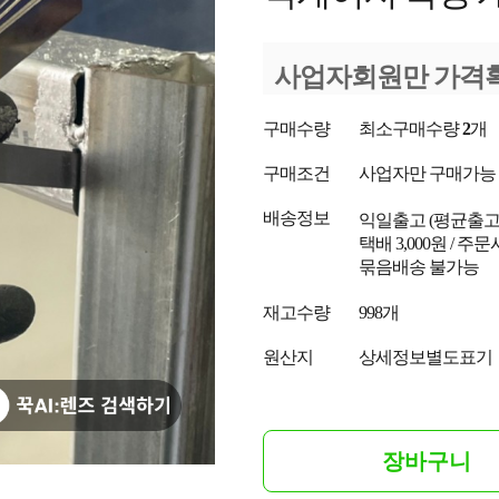
사업자회원만 가격
구매수량
최소구매수량
2
개
구매조건
사업자만 구매가능
배송정보
익일출고
(평균출
택배 3,000원 / 주
묶음배송 불가능
재고수량
998개
원산지
상세정보별도표기
장바구니