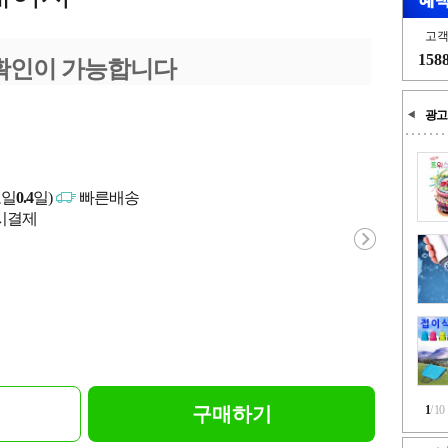
고
158
확인이 가능합니다
광고
고일
0.4
일)
빠른배송
문시결제
구매하기
1
/
10