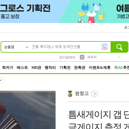
로
상품명
10
1
4
5
6
7
8
9
키링
미니
말랑이
선풍기
가방
양말
짱구
텀블러
23
2
1
1
7
3
2
파우치
인기검색어
3
모자
최저가
베스트
MD관
땡처리
기획전
판촉관
이벤트&제휴
꾹AI:
추
윈창고
틈새게이지 갭 
극게이지 측정 