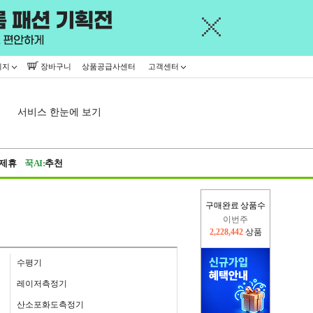
이지
장바구니
상품공급사센터
고객센터
서비스 한눈에 보기
제휴
꾹AI:
추천
구매완료 상품수
이번주
2,228,442
상품
지난주
2,326,527
상품
수평기
레이저측정기
산소포화도측정기