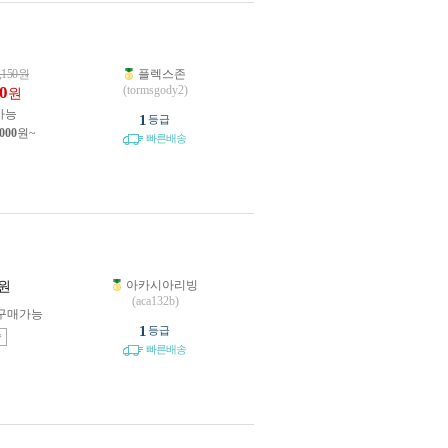
,150
원
플렉스존
0
(tormsgody2)
원
가능
1
등급
,000
원~
빠른배송
아카시아리빙
원
(aca132b)
구매가능
1
등급
송
빠른배송