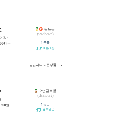
월드온
원
(worldcom)
소
2
개
1
등급
,000
원~
빠른배송
공급사의
다른상품
오승글로벌
원
(cleanous2)
개
1
등급
,800
원
빠른배송