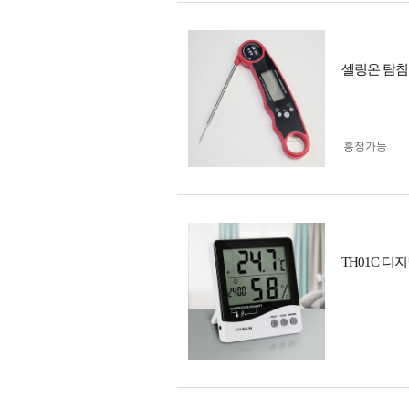
셀링온 탐침
흥정가능
TH01C 