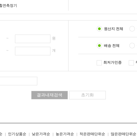
흡연측정기
원산지 전체
원 ~
원
배송 전체
개 ~
개
최저가인증
리스트형
갤러리형
순
인기상품순
낮은가격순
높은가격순
적은판매단위순
많은판매단위순