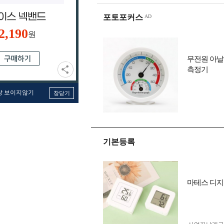
포토포커스
2,190
원
무전원 아날
측정기
창 보이지않기
창닫기
기본등록
마테스 디지털