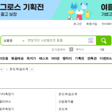
로그인
회원가입
마이페
상품명
10
1
4
5
6
7
8
9
파우치
등산
벨트
실리콘
양말
모자
양산
여성패션
152
395
555
12
1
1
5
3
2
케이스
인기검색어
12
3
생수
454
자전용
묶음배송
최저가
베스트
MD관
땡처리
기획전
판촉관
이벤트&
온도계/습도계
기타측정기
온도계/습도계
캘리퍼스
산업용저울
음주측정기
조도계