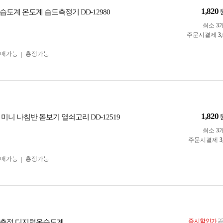
1,820
도계 온도계 습도측정기 DD-12980
최소
3
주문시결제
3
구매가능
흥정가능
1,820
미니 나침반 돋보기 열쇠고리 DD-12519
최소
3
주문시결제
3
구매가능
흥정가능
즉시할인가
2
시측정 디지털온습도계