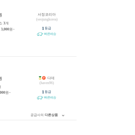
서정코리아
원
(seojungkorea)
소
3
개
1
등급
제
3,000
원~
빠른배송
다데
원
(haven96)
개
1
등급
,000
원~
빠른배송
공급사의
다른상품