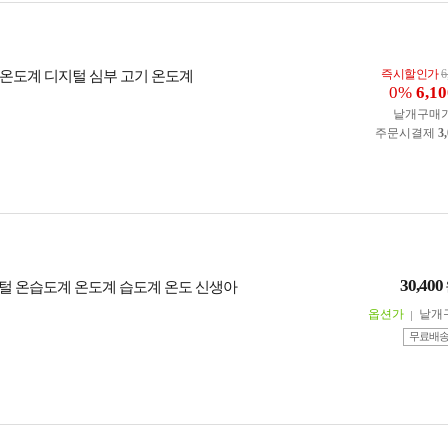
즉시할인가
6
온도계 디지털 심부 고기 온도계
0%
6,10
낱개구매
주문시결제
3
30,400
디지털 온습도계 온도계 습도계 온도 신생아
옵션가
낱개
무료배