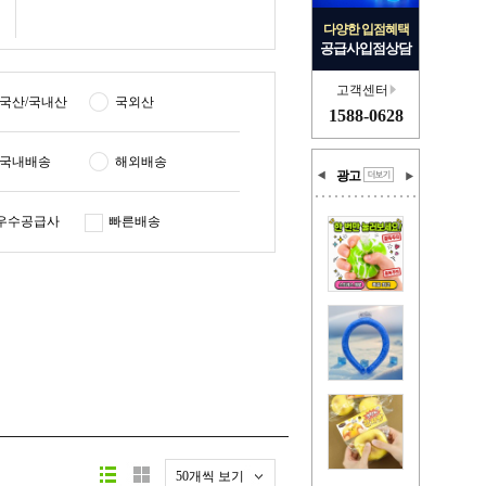
다양한 입점혜택
공급사입점상담
고객센터
국산/국내산
국외산
1588-0628
국내배송
해외배송
광고
우수공급사
빠른배송
50개씩 보기