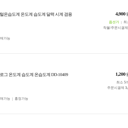
4,900
털온습도계 온도계 습도계 달력 시계 겸용
옵션가
최
착불/주문시결
구매가능
1,200
그 온도계 습도계 온습도계 DD-10409
최소
5
주문시결제
3
구매가능
흥정가능