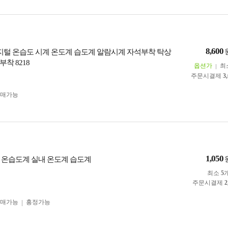
8,600
디지털 온습도 시계 온도계 습도계 알람시계 자석부착 탁상
착 8218
옵션가
최
주문시결제
3
구매가능
1,050
 온습도계 실내 온도계 습도계
최소
5
주문시결제
2
구매가능
흥정가능