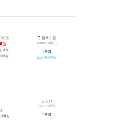
,200
원
플렉스존
0
(tormsgody2)
원
소
6
개
1
등급
,000
원~
빠른배송
jim023
원
(jackjun28)
개
1
등급
,000
원