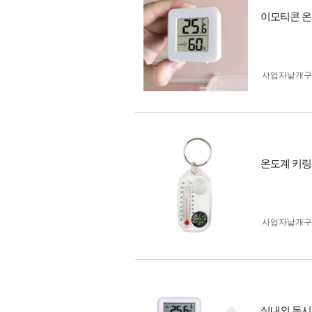
이모티콘 온습
사업자 낱개
온도계 키링 
사업자 낱개
실내외 동