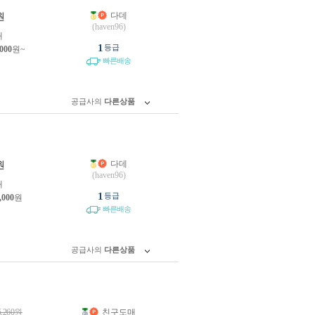
다데
원
(haven96)
개
1
등급
,000
원~
빠른배송
공급사의
다른상품
다데
원
(haven96)
개
1
등급
,000
원
빠른배송
공급사의
다른상품
5,260
원
친구도매