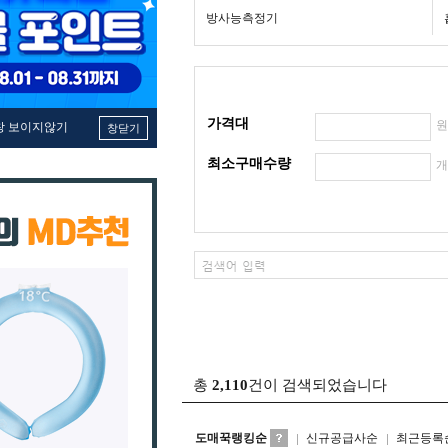
방사능측정기
가격대
창 보이지않기
창닫기
최소구매수량
총
2,110
건이 검색되었습니다
도매꾹랭킹순
신규공급사순
최근등록