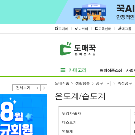
|
|
|
도매매
나까마
교육센터
에그돔
카테고리
해외상품소싱
사업
도매꾹홈
생활용품
공구
측정공구
전체보기
온도계/습도계
워킹자/줄자
테스트기
염도계