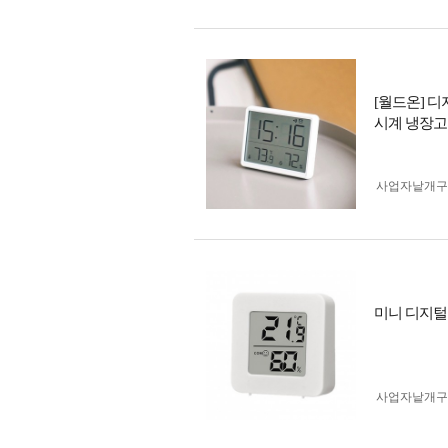
[월드온] 
시계 냉장고부
사업자 낱개
미니 디지털
사업자 낱개