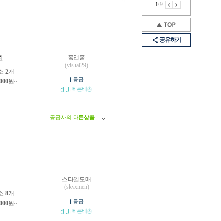
1
/
9
공유하기
홈앤홈
원
(visual29)
소
2
개
1
등급
,000
원~
빠른배송
공급사의
다른상품
스타일도매
원
(skyxmen)
소
8
개
1
등급
,000
원~
빠른배송