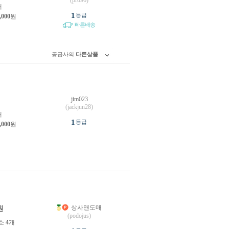
(pr896)
개
1
등급
,000
원
빠른배송
공급사의
다른상품
jim023
원
(jackjun28)
개
1
등급
,000
원
상사맨도매
원
(podojus)
소
4
개