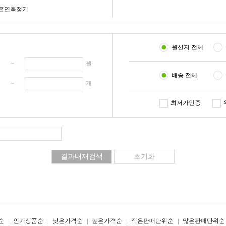
흡연측정기
원산지 전체
원 ~
원
배송 전체
개 ~
개
최저가인증
리스트형
갤러리형
순
인기상품순
낮은가격순
높은가격순
적은판매단위순
많은판매단위순