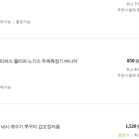
최소
7
주문시결제
3
구매가능
흥정가능
850
리퍼스 캘리퍼 노기스 두께측정기 버니어
최소
6
주문시결제
3
구매가능
1,520
 낚시 계수기 쭈꾸미 갑오징어용
옵션가
최