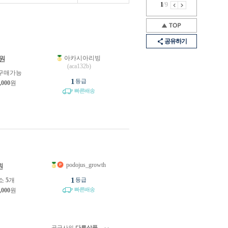
1
/
9
공유하기
아카시아리빙
원
(aca132b)
구매가능
1
등급
,000
원
빠른배송
podojus_growth
원
1
소
5
개
등급
빠른배송
,000
원
공급사의
다른상품