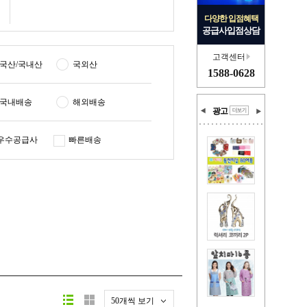
다양한 입점혜택
공급사입점상담
고객센터
국산/국내산
국외산
1588-0628
국내배송
해외배송
광고
우수공급사
빠른배송
50개씩 보기