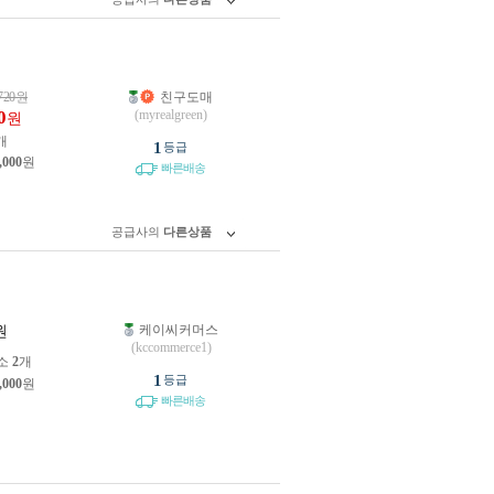
720
원
친구도매
0
(myrealgreen)
원
개
1
등급
,000
원
빠른배송
공급사의
다른상품
케이씨커머스
원
(kccommerce1)
소
2
개
1
등급
,000
원
빠른배송