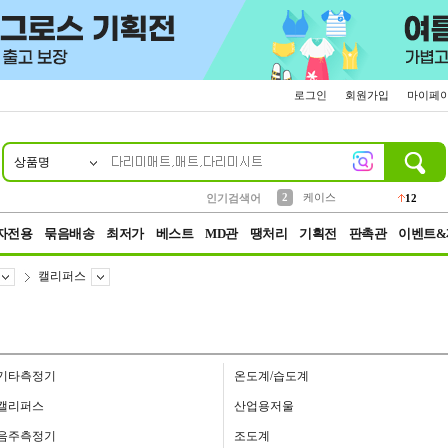
로그인
회원가입
마이페
상품명
10
1
4
5
6
7
8
9
파우치
등산
벨트
실리콘
양말
모자
양산
여성패션
152
395
555
12
1
1
5
3
2
케이스
인기검색어
12
3
생수
454
자전용
묶음배송
최저가
베스트
MD관
땡처리
기획전
판촉관
이벤트&
캘리퍼스
기타측정기
온도계/습도계
캘리퍼스
산업용저울
음주측정기
조도계