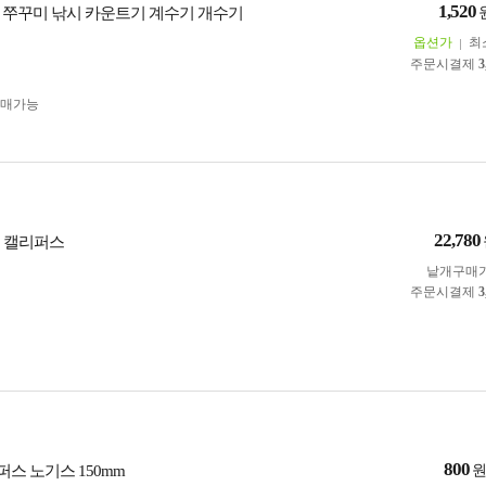
1,520
 쭈꾸미 낚시 카운트기 계수기 개수기
옵션가
최
주문시결제
3
구매가능
22,780
어 캘리퍼스
낱개구매
주문시결제
3
800
스 노기스 150mm