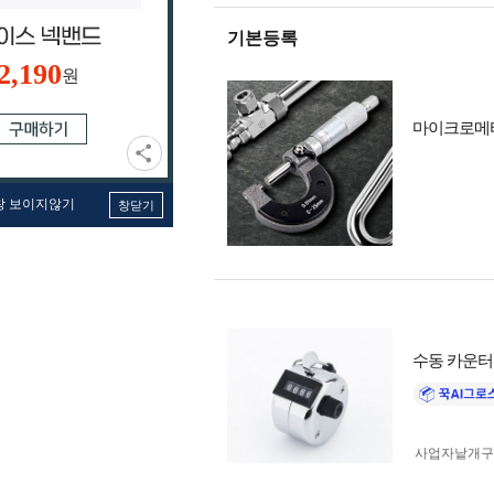
기본등록
2,190
원
마이크로메타
창 보이지않기
창닫기
수동 카운터
사업자 낱개