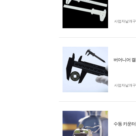
사업자 낱개
버어니어 캘
사업자 낱개
수동 카운터