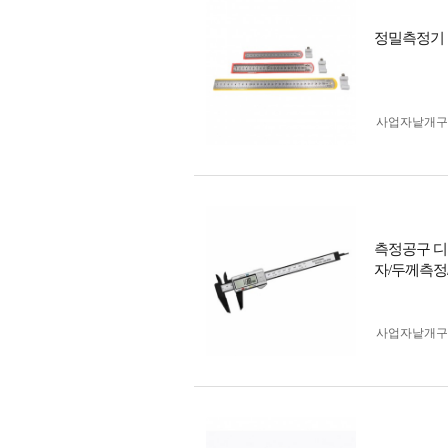
정밀측정기 1
사업자 낱개
측정공구 디
자/두께측정
사업자 낱개