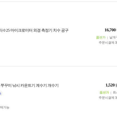
16,700
 0 25 마이크로미터 외경 측정기 치수 공구
옵션가
낱개
주문시결제
3
1,520
 쭈꾸미 낚시 카운트기 계수기 개수기
옵션가
최
주문시결제
3
구매가능