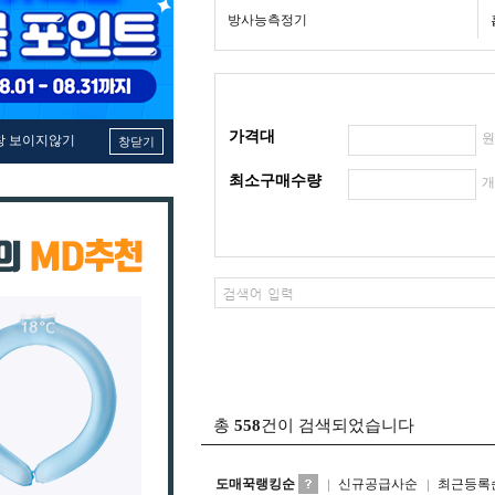
방사능측정기
가격대
창 보이지않기
창닫기
최소구매수량
총
558
건이 검색되었습니다
도매꾹랭킹순
신규공급사순
최근등록