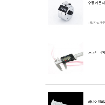
수동 카운터
사업자 낱개
coms 버니
버니어캘리퍼