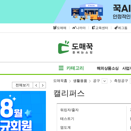
|
|
|
도매매
나까마
교육센터
에그돔
카테고리
해외상품소싱
사업
도매꾹홈
생활용품
공구
측정공구
전체보기
캘리퍼스
워킹자/줄자
테스트기
염도계