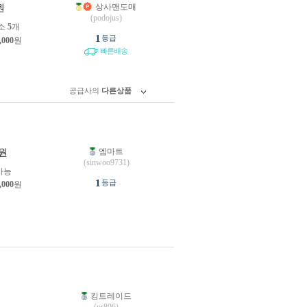
상사맨도매
원
(podojus)
소
5
개
1
등급
,000
원
빠른배송
공급사의
다른상품
엠마트
원
(sinwoo9731)
가능
1
등급
,000
원
킹트레이드
원