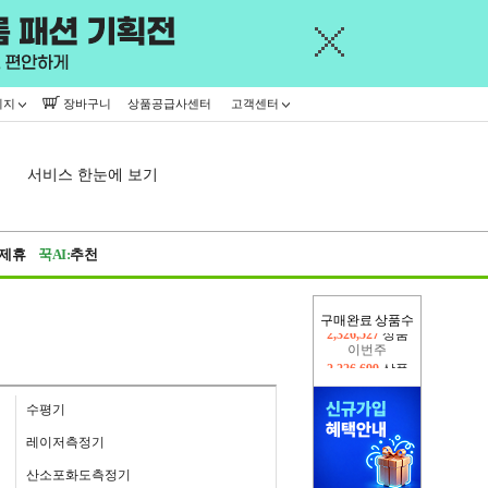
이지
장바구니
상품공급사센터
고객센터
서비스 한눈에 보기
제휴
꾹AI:
추천
구매완료 상품수
이번주
2,226,699
상품
지난주
2,326,527
상품
수평기
레이저측정기
산소포화도측정기