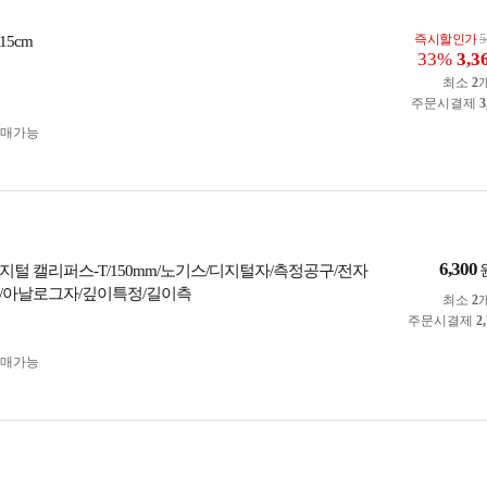
즉시할인가
5
5cm
33%
3,3
최소
2
주문시결제
3
구매가능
6,300
지털 캘리퍼스-T/150mm/노기스/디지털자/측정공구/전자
/아날로그자/깊이특정/길이측
최소
2
주문시결제
2
구매가능