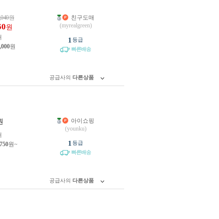
,040
원
친구도매
60
(myrealgreen)
원
개
1
등급
,000
원
빠른배송
공급사의
다른상품
아이쇼핑
원
(younku)
개
1
등급
,750
원~
빠른배송
공급사의
다른상품