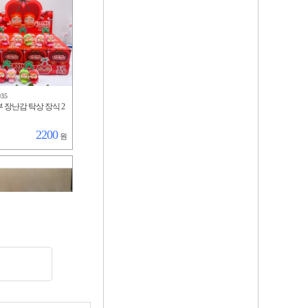
935
 장난감 탁상 장식 2
2200
원
306
 304스텐 40OZ텀블
대용 차량용 물컵 보
냉 빨대컵
11000
원