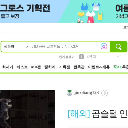
로
상품명
10
1
4
5
6
7
8
9
키링
미니
말랑이
선풍기
가방
양말
짱구
텀블러
23
2
1
1
7
3
2
파우치
인기검색어
3
모자
최저가
베스트
MD관
땡처리
기획전
판촉관
이벤트&제휴
꾹AI:
추
jinziliang123
[해외]
곱슬털 인