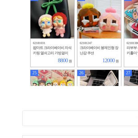
62181031
62181247
6218138
팝마트 크라이베이비 자석
크라이베이비 봉제인형 장
라부부 
키링 열쇠고리 가방걸이
난감 쿠션
키홀더
장식 장난감
링 가방
8800
12000
원
원
난감
25
26
27
62182095
62182188
6218223
라부부 키링 키홀더 열쇠
라부부 거울 화장경 탁상
라부부 
고리 자동차키링 가방고리
용 접이식 휴대용 손거울
용 접이
가방걸이 장난감
2200
2250
원
원