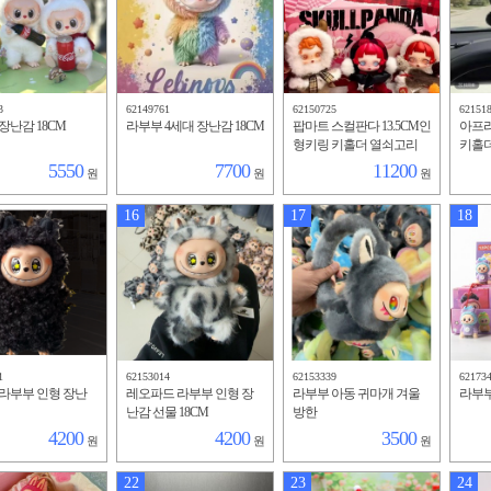
3
62149761
62150725
62151
장난감 18CM
라부부 4세대 장난감 18CM
팝마트 스컬판다 13.5CM인
아프리
형키링 키홀더 열쇠고리
키홀
자동차키링 가방고리 가방
가방걸
5550
7700
11200
원
원
원
걸이 장난감
16
17
18
1
62153014
62153339
62173
라부부 인형 장난
레오파드 라부부 인형 장
라부부 아동 귀마개 겨울
라부부
난감 선물 18CM
방한
4200
4200
3500
원
원
원
22
23
24