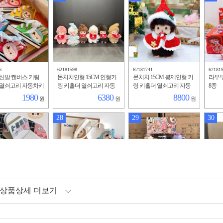
6
62181598
62181741
62181
신발 캔버스 키링
몬치치인형 15CM 인형키
몬치치 15CM 봉제인형 키
라부부
 열쇠고리 자동차키
링 키홀더 열쇠고리 자동
링 키홀더 열쇠고리 자동
8종
고리 가방걸이 장
차키링 가방고리 가방걸이
차키링 가방고리 가방걸이
1980
6380
8800
원
원
원
장난감
장난감
28
29
30
상품상세 더보기
5
62183076
62183116
62183
거울 화장경 탁상
라부부 캔버스백 숄더백
스탠리 라부부 스텐 40OZ
라부부
식 휴대용 손거울
수납 가방 20*25cm
텀블러 휴대용 차량용 보
러 휴
온보냉 물컵
온보
2250
1800
15600
원
원
원