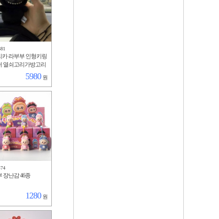
881
카 라부부 인형키링
더 열쇠고리가방고리
이 장난감 선물
5980
원
474
 장난감 46종
1280
원