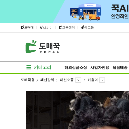
|
|
|
도매매
교육센터
에그돔
나까마
카테고리
해외상품소싱
사업자전용
묶음배송
도매꾹홈
패션잡화
패션소품
키홀더