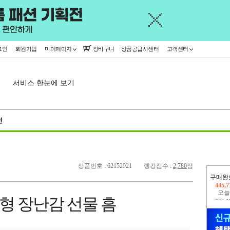
그인
회원가입
마이페이지
장바구니
상품공급사센터
고객센터
서비스 한눈에 보기
천
상품번호 : 62152921
랭킹점수 :
2,780
점
구매완
오늘
341,
형 장난감 선물 흠
445,