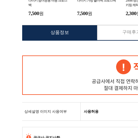
나이키 남녀공용 여행 크로스
나이키 가방 숄더백 크로스백
20cm 
백
키링 캐
기 지갑
7,500
7,500
2,300
원
원
이 완구 
구매후기
상품정보
상세설명 이미지 사용여부
사용허용
공급사 공지사항