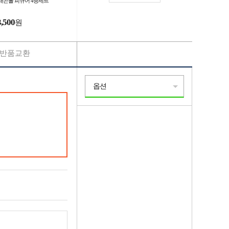
래곤볼 피규어 4종세트
3,500
원
반품교환
옵션