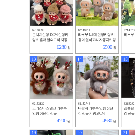
62148696
62148711
6214975
몬치치인형 15CM 인형키
라부부 1세대 인형키링 키
라부부 
링 키홀더 열쇠고리 자동
홀더 열쇠고리 자동차키링
차키링 가방고리 가방걸이
가방고리 가방걸이 장난감
6280
6500
원
원
장난감
13
14
15
62152122
62152749
6215292
크리스마스 엘크 라부부
다람쥐 라부부 인형 장난
곱슬털 
인형 장난감 선물
감 선물 키링 20CM
감 선물
4200
4980
원
원
19
20
21