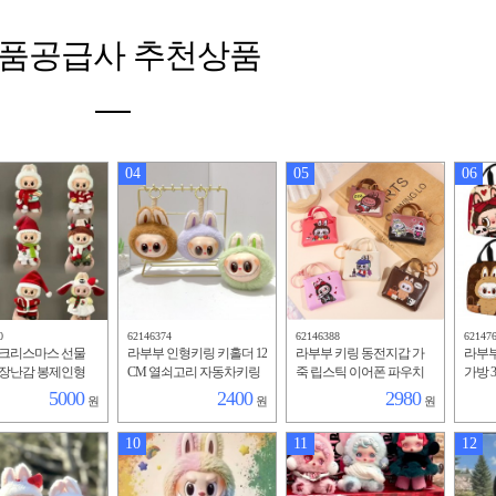
품공급사 추천상품
04
05
06
0
62146374
62146388
62147
 크리스마스 선물
라부부 인형키링 키홀더 12
라부부 키링 동전지갑 가
라부부
 장난감 봉제인형
CM 열쇠고리 자동차키링
죽 립스틱 이어폰 파우치
가방 
링 가방걸이 18cm
가방고리 가방걸이 장난감
5000
2400
2980
원
원
원
10
11
12