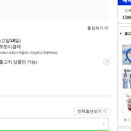
고
158
흥정하기
광고
출고일
3.8
일)
/ 주문시결제
(에스크로)가 적용되니 안심하고 주문하세요
 출고지 상품만 가능)
국
전체옵션보기
1
/
10