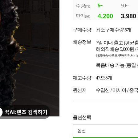
수량
5~
50~
(개)
4,200
3,980
단가
(원)
구매수량
최소구매수량
5
개
배송정보
7일 이내 출고
(평균
해외직배송 5,000원 
해외배송상품도 구매안전서비스
묶음배송 가능 (동일
재고수량
47,935개
원산지
수입산 / 아시아 / 중
옵션선택
옵션