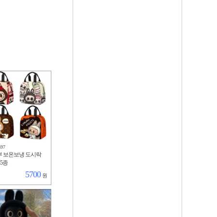
697
 보온보냉 도시락
35종
5700
원