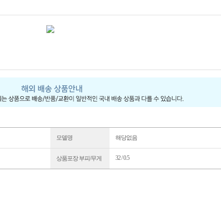
모델명
해당없음
32 / 0.5
상품포장 부피/무게