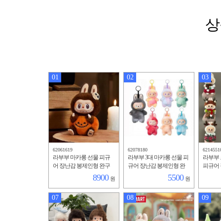
상
01
02
03
62061619
62078180
6214551
라부부 마카롱 선물 피규
라부부 3대 마카롱 선물 피
라부부
어 장난감 봉제인형 완구
규어 장난감 봉제인형 완
피규어
키링12종
구 키링
완구 키
8900
5500
원
원
07
08
09