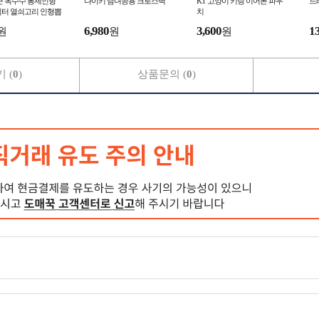
당근 옥수수 봉제인형
나이키 남녀공용 크로스백
KT 고양이 키링 이어폰 파우
드
릭터 열쇠고리 인형뽑
치
키링 가방고리 가방걸
6,980
3,600
1
원
원
원
장난감
 (
0
)
상품문의 (
0
)