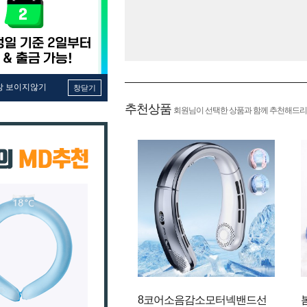
창 보이지않기
창닫기
추천상품
회원님이 선택한 상품과 함께 추천해드리
8코어소음감소모터넥밴드선