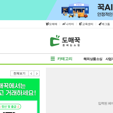
|
|
|
도매매
나까마
교육센터
에그돔
카테고리
해외상품소싱
사업
전체보기
입력된 페