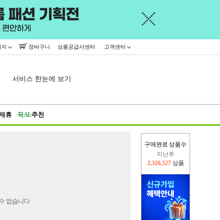
이지
장바구니
상품공급사센터
고객센터
서비스 한눈에 보기
제휴
꾹AI:
추천
구매완료 상품수
지난주
2,326,527
상품
이번주
2,224,241
상품
수 없습니다