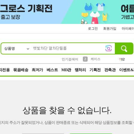
로그인
회원가입
마이페
상품명
10
1
4
5
6
7
8
9
파우치
등산
벨트
실리콘
양말
모자
양산
여성패션
152
395
555
12
1
1
5
3
2
케이스
인기검색어
12
3
생수
454
자전용
묶음배송
최저가
베스트
MD관
땡처리
기획전
판촉관
이벤트&
상품을 찾을 수 없습니다.
이지의 주소가 잘못되었거나, 상품이 판매종료 또는 삭제되어 해당 상품정보를 조회할 