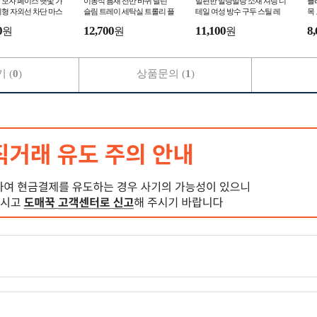
모자 페이스 햇빛 가
이동식 틈새 선반 바퀴 달린
발편한 말랑말랑 소재 셔링 디
플
형 자외선 차단 마스
슬림 트레이 세탁실 트롤리 플
테일 여성 방수 구두 스틸 레
목
 여름 차단볼 얼굴
라스틱 서랍장 수납함 기저귀
토 미들힐 슬링백 통굽 웨딩
쁜
0
12,700
11,100
8,
원
원
원
 (
0
)
상품문의 (
1
)