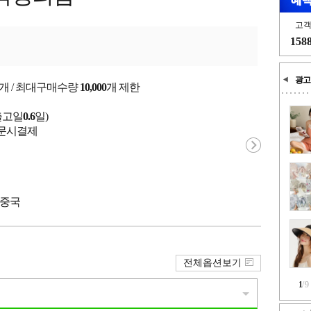
고
158
광고
개 / 최대구매수량
10,000
개 제한
출고일
0.6
일)
 주문시결제
 중국
전체옵션보기
1
/
9