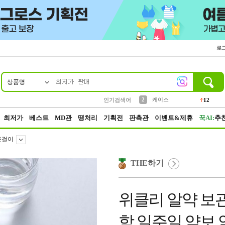
로
상품명
10
1
4
5
6
7
8
9
파우치
등산
벨트
실리콘
양말
모자
양산
여성패션
152
395
555
12
1
1
5
3
2
케이스
인기검색어
12
3
생수
454
최저가
베스트
MD관
땡처리
기획전
판촉관
이벤트&제휴
꾹AI:
추
옷걸이
THE하기
위클리 알약 보
함 일주일 약보