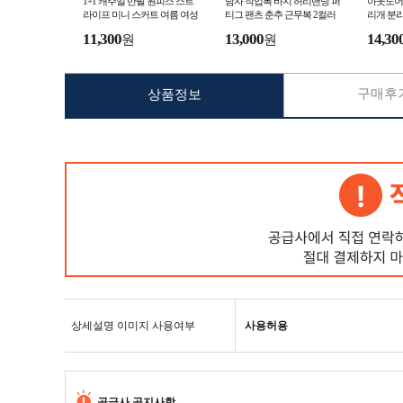
1+1 캐주얼 반팔 원피스 스트
남자 작업복 바지 허리밴딩 퍼
아웃도어 
라이프 미니 스커트 여름 여성
티그 팬츠 춘추 근무복 2컬러
리개 분리
드레스 미니스커트 여자
등산 카고 워크 워크웨어
크 차단쿨
11,300
13,000
14,30
원
원
구매후기
상품정보
상세설명 이미지 사용여부
사용허용
공급사 공지사항