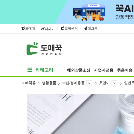
|
|
|
도매매
교육센터
에그돔
나까마
카테고리
해외상품소싱
사업자전용
묶음배송
도매꾹홈
생활용품
수납/정리용품
옷걸이
일반