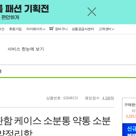
그인
회원가입
마이페이지
장바구니
상품공급사센터
고객센터
서비스 한눈에 보기
천
상품번호 : 62048131
랭킹점수 :
4,340
점
구매완
이
2,225
관함 케이스 소분통 약통 소분
지
2,326
 약정리함