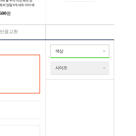
라워 꽃 무늬 여성 패션 장
 로퍼 양말 4개 세트 여자 예
 긴목 목긴 꽃양말 이쁜
600
원
반품교환
색상
사이즈