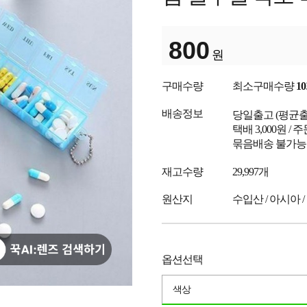
800
원
구매수량
최소구매수량
10
배송정보
당일출고
(평균
택배 3,000원 /
묶음배송 불가능
재고수량
29,997개
원산지
수입산 / 아시아 /
옵션선택
색상