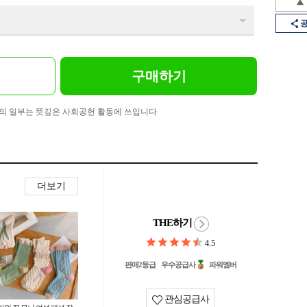
구매하기
의 일부는 뜻깊은 사회공헌 활동에 쓰입니다
더보기
THE하기
4.5
판매2등급
우수공급사
파워멤버
관심공급사