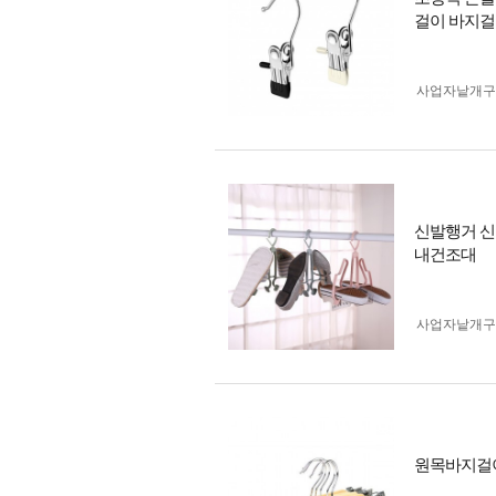
걸이 바지걸
사업자 낱개
신발행거 신
내건조대
사업자 낱개
원목바지걸이