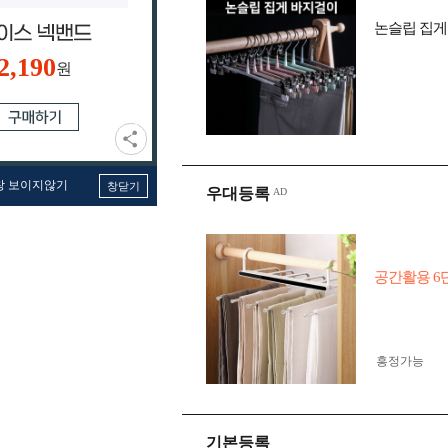
논슬립 집게
2,190
원
창 보이지않기
창닫기
우대등록
공간활용 6
흥정가능
기본등록