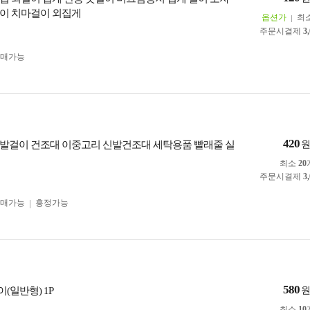
이 치마걸이 외집게
옵션가
최
주문시결제
3
구매가능
420
발걸이 건조대 이중고리 신발건조대 세탁용품 빨래줄 실
최소
20
주문시결제
3
구매가능
흥정가능
580
(일반형) 1P
최소
10