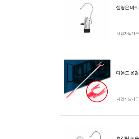
셀링온 바지
사업자 낱개
다용도 옷걸
사업자 낱개
초강력 논슬