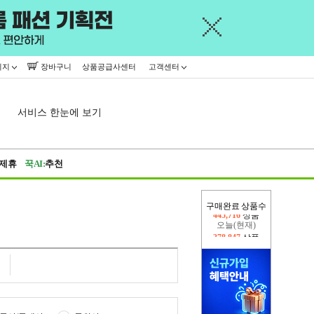
이지
장바구니
상품공급사센터
고객센터
서비스 한눈에 보기
제휴
꾹AI:
추천
구매완료 상품수
오늘(현재)
378,847
상품
어제
445,716
상품