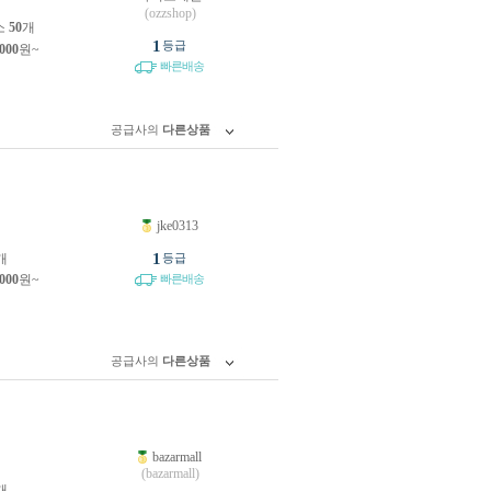
(ozzshop)
소
50
개
1
등급
,000
원~
빠른배송
공급사의
다른상품
jke0313
원
1
개
등급
,000
원~
빠른배송
공급사의
다른상품
bazarmall
원
(bazarmall)
개