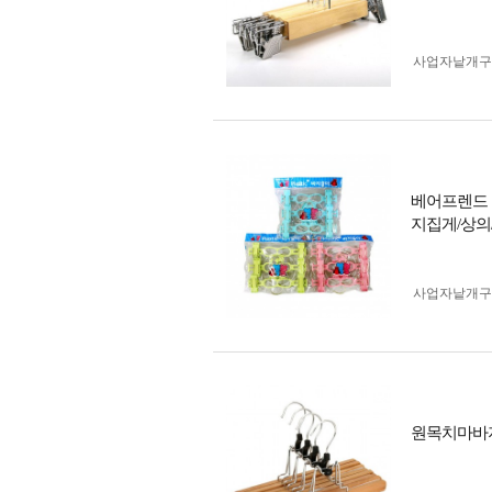
사업자 낱개
베어프렌드 
지집게/상의
사업자 낱개
원목치마바지