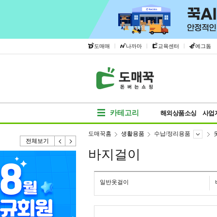
|
|
|
도매매
나까마
교육센터
에그돔
카테고리
해외상품소싱
사업
도매꾹홈
생활용품
수납/정리용품
전체보기
바지걸이
일반옷걸이