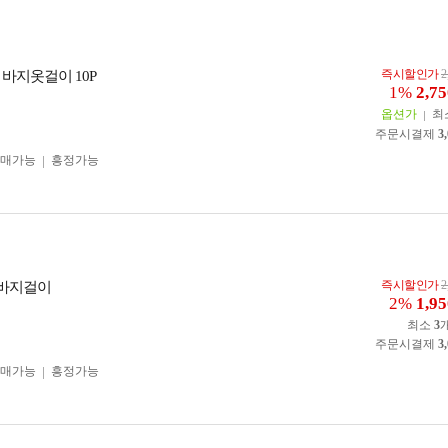
즉시할인가
2
 바지옷걸이 10P
1%
2,75
옵션가
최
주문시결제
3
구매가능
흥정가능
즉시할인가
2
 바지걸이
2%
1,95
최소
3
주문시결제
3
구매가능
흥정가능