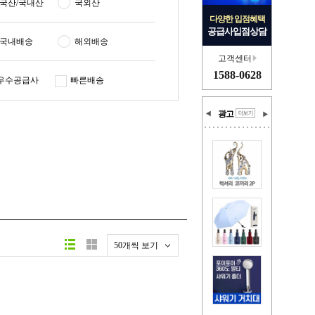
국산/국내산
국외산
다양한 입점혜택
공급사입점상담
국내배송
해외배송
고객센터
1588-0628
우수공급사
빠른배송
광고
50개씩 보기