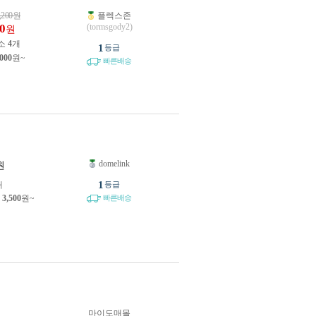
,200
원
플렉스존
0
(tormsgody2)
원
소
4
개
1
등급
,000
원~
빠른배송
domelink
원
1
개
등급
제
3,500
원~
빠른배송
마이도매몰
원