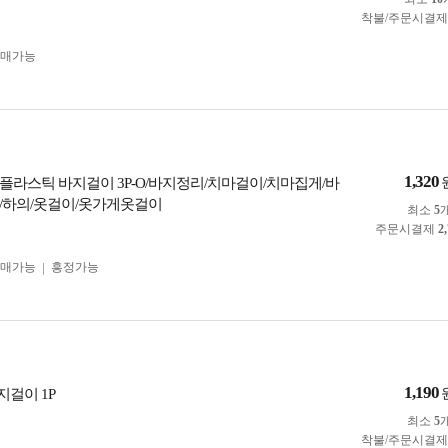
착불/주문시결
구매가능
1,320
플라스틱 바지걸이 3P-O/바지정리/치마걸이/치마집게/바
/하의/옷걸이/옷가게옷걸이
최소
5
주문시결제
2
구매가능
흥정가능
1,190
걸이 1P
최소
5
착불/주문시결