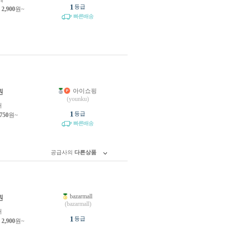
1
등급
제
2,900
원~
빠른배송
아이쇼핑
원
(younku)
개
1
등급
,750
원~
빠른배송
공급사의
다른상품
bazarmall
원
(bazarmall)
개
1
등급
제
2,900
원~