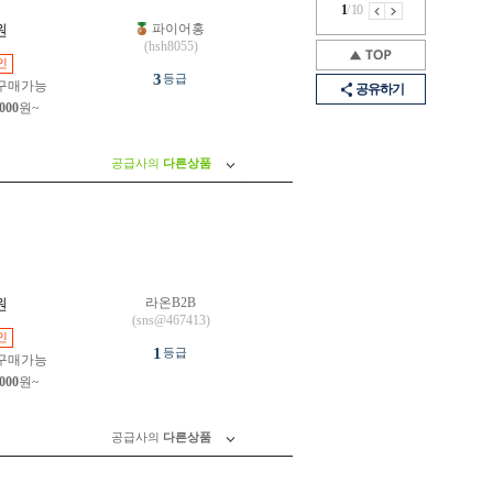
1
/
10
파이어홍
원
(hsh8055)
인
3
등급
구매가능
공유하기
,000
원~
공급사의
다른상품
라온B2B
원
(sns@467413)
인
1
등급
구매가능
,000
원~
공급사의
다른상품