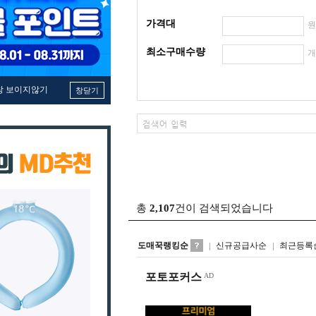
가격대
최소구매수량
창 보이지않기
창닫기
총
2,107
건이 검색되었습니다
도매꾹랭킹순
신규공급사순
최근등록
포토포커스