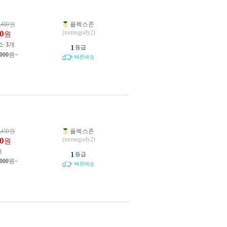
,400
원
플렉스존
0
(tormsgody2)
원
소
3
개
1
등급
,000
원~
빠른배송
,450
원
플렉스존
0
(tormsgody2)
원
개
1
등급
,000
원~
빠른배송