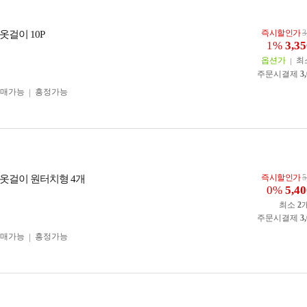
즉시할인가
3
옷걸이 10P
1%
3,35
옵션가
최
주문시결제
3
구매가능
흥정가능
즉시할인가
5
옷걸이 원터치형 4개
0%
5,40
최소
2
주문시결제
3
구매가능
흥정가능