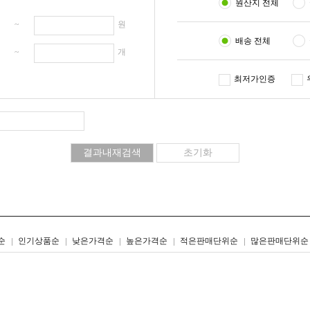
원산지 전체
원 ~
원
배송 전체
개 ~
개
최저가인증
리스트형
갤러리형
순
인기상품순
낮은가격순
높은가격순
적은판매단위순
많은판매단위순