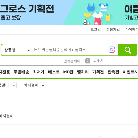
로그인
회원가입
마이페
상품명
10
1
4
5
6
7
8
9
키링
미니
말랑이
선풍기
가방
양말
짱구
텀블러
23
2
1
1
7
3
2
파우치
인기검색어
3
모자
자전용
묶음배송
최저가
베스트
MD관
땡처리
기획전
판촉관
이벤트&
옷걸이
바지걸이
바지걸이