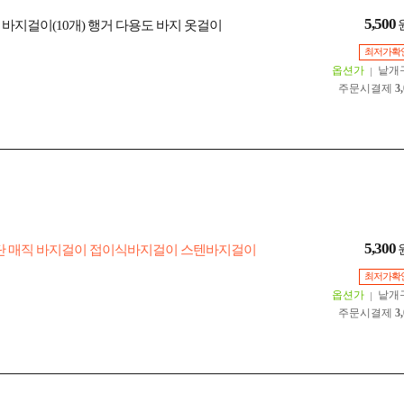
5,500
 바지걸이(10개) 행거 다용도 바지 옷걸이
최저가확
옵션가
낱개
주문시결제
3
5,300
단 매직 바지걸이 접이식바지걸이 스텐바지걸이
최저가확
옵션가
낱개
주문시결제
3