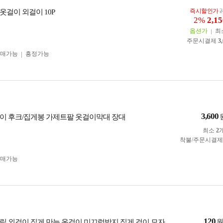
즉시할인가
2
옷걸이 외걸이 10P
2%
2,15
옵션가
최
주문시결제
3
구매가능
흥정가능
3,600
이 후크/집게봉 가제트팔 옷걸이막대 장대
최소
2
착불/주문시결
구매가능
120
립 외걸이 집게 만능 옷걸이 미끄럼방지 집게 걸이 모자