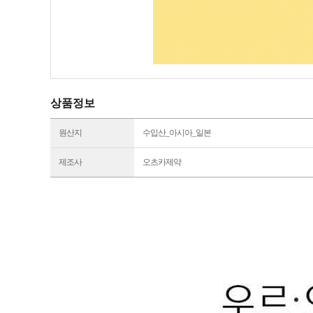
상품정보
원산지
수입산_아시아_일본
제조사
오츠카제약