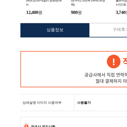
[베르겐] IH 데일리 궁중팬28c
[온누리] 크린팩 100매 (위생
뮬본하임
m
팩)
사각1.8
품/20개입
12,480
980
3,740
원
원
구매후기
상품정보
상세설명 이미지 사용여부
사용불가
공급사 공지사항