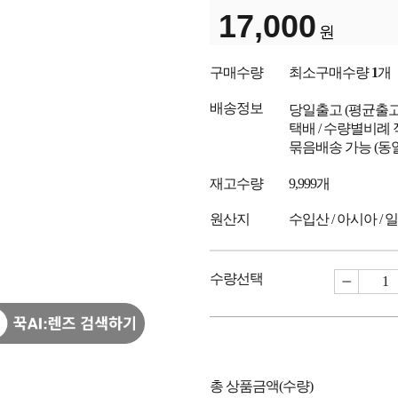
17,000
원
구매수량
최소구매수량
1
개
배송정보
당일출고
(평균출
택배 / 수량별비례 
묶음배송 가능 (동
재고수량
9,999개
원산지
수입산 / 아시아 / 
수량선택
총 상품금액(수량)