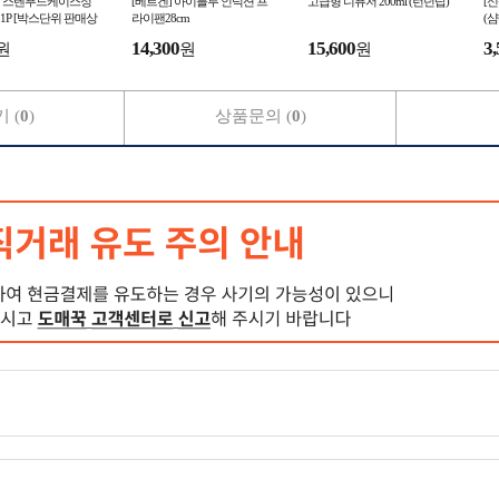
 스텐푸드케이스정
[베르겐] 아이블루 인덕션 프
고급형 디퓨저 200ml (런던탑)
[
L 1P [박스단위 판매상
라이팬28cm
(
]
이
14,300
15,600
3,
원
원
원
 (
0
)
상품문의 (
0
)