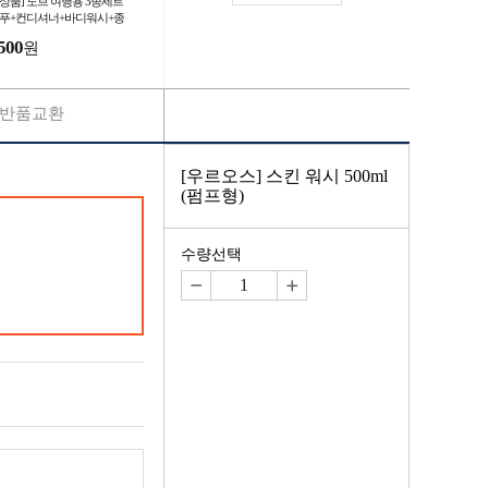
신상품] 도브 여행용 3종세트
샴푸+컨디셔너+바디워시+종
케이스)
500
원
반품교환
[우르오스] 스킨 워시 500ml
(펌프형)
수량선택