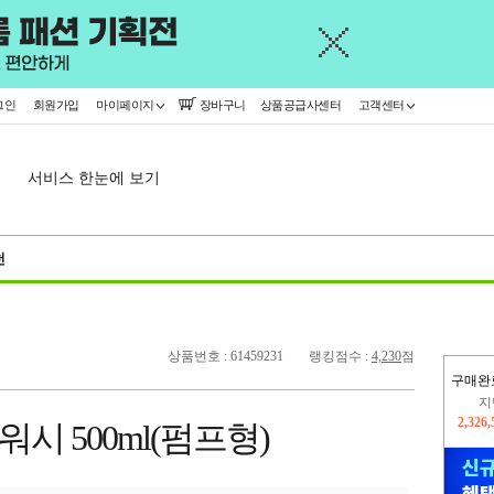
그인
회원가입
마이페이지
장바구니
상품공급사센터
고객센터
서비스 한눈에 보기
천
상품번호 : 61459231
랭킹점수 :
4,230
점
구매완
이
2,227
워시 500ml(펌프형)
지
2,326