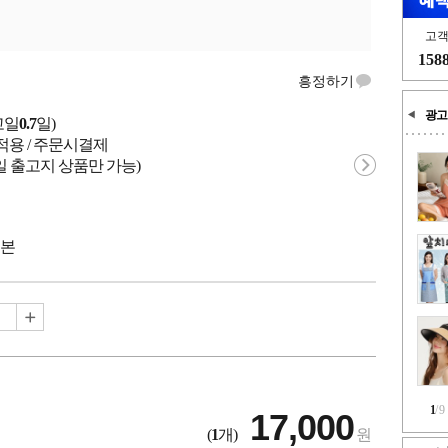
고
158
흥정하기
광고
고일
0.7
일)
적용 / 주문시결제
일 출고지 상품만 가능)
일본
1
/
9
17,000
(
1
개)
원