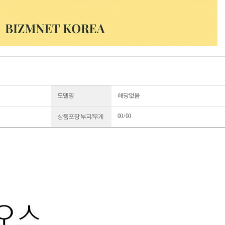
모델명
해당없음
00 / 00
상품포장 부피/무게