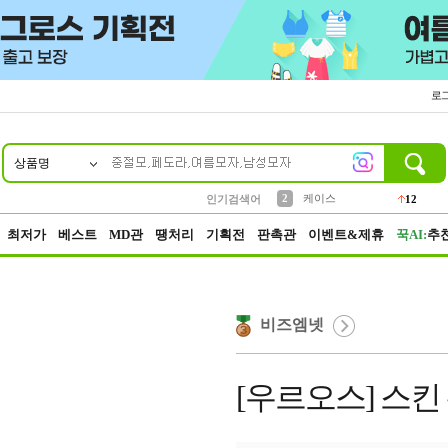
로
상품명
10
1
4
5
6
7
8
9
파우치
등산
벨트
실리콘
양말
모자
양산
여성패션
152
395
555
12
1
1
5
3
2
케이스
인기검색어
12
3
생수
454
최저가
베스트
MD관
땡처리
기획전
판촉관
이벤트&제휴
꾹AI:
추
비즈엠넷
[우르오스] 스킨 