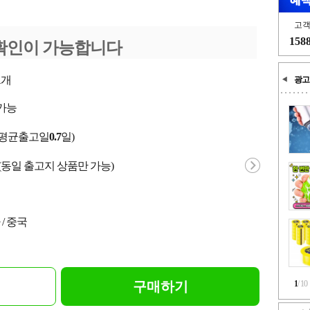
고
158
확인이 가능합니다
1
개
광고
가능
(평균출고일
0.7
일)
(동일 출고지 상품만 가능)
/ 중국
구매하기
1
/
10