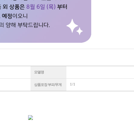
모델명
1 / 1
상품포장 부피/무게