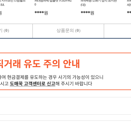
리 지아코민 스팀밸브
MD)첨파워 탭콜렛 TC820-M2
HN)축광 소화기 삼각 표지판
H
0
8A
(대)
세트
****
****
*
원
원
원
 (
0
)
상품문의 (
0
)