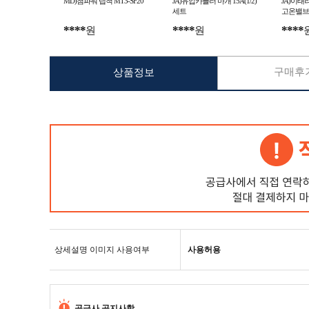
MD)첨파워 탭척 MT3-SF20
JA)유압카플러 마개 15A(1/2)
JA)이태
세트
고온밸브 
****
****
****
원
원
구매후기
상품정보
상세설명 이미지 사용여부
사용허용
공급사 공지사항