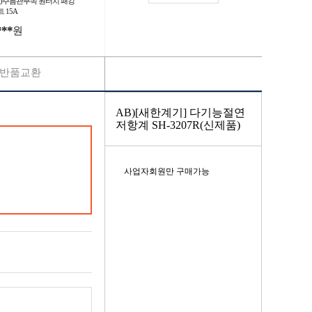
A)주름관부속 원터치 패킹
 15A
***
원
반품교환
AB)[새한계기] 다기능절연
저항계 SH-3207R(신제품)
사업자회원만 구매가능