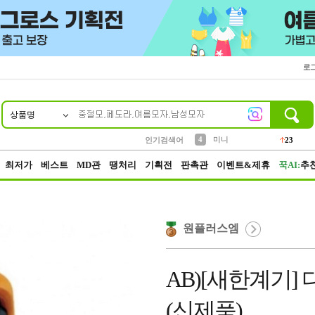
로
상품명
10
1
2
3
6
7
8
9
키링
파우치
모자
선풍기
가방
양말
짱구
텀블러
2
1
1
7
3
4
미니
인기검색어
23
5
말랑이
최저가
베스트
MD관
땡처리
기획전
판촉관
이벤트&제휴
꾹AI:
추
원플러스엠
AB)[새한계기] 
(신제품)