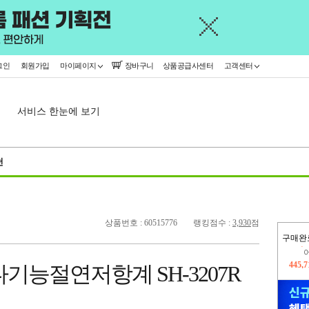
그인
회원가입
마이페이지
장바구니
상품공급사센터
고객센터
서비스 한눈에 보기
천
상품번호 : 60515776
랭킹점수 :
3,930
점
구매완
445,
다기능절연저항계 SH-3207R
오늘
381,