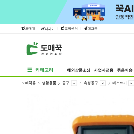
|
|
|
도매매
교육센터
에그돔
나까마
카테고리
해외상품소싱
사업자전용
묶음배송
도매꾹홈
생활용품
공구
측정공구
테스트기