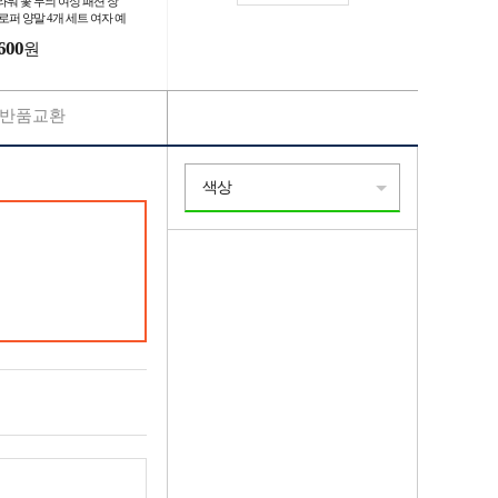
라워 꽃 무늬 여성 패션 장
 로퍼 양말 4개 세트 여자 예
 긴목 목긴 꽃양말 이쁜
600
원
반품교환
색상