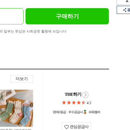
구매하기
의 일부는 뜻깊은 사회공헌 활동에 쓰입니다
더보기
THE하기
4.5
판매2등급
우수공급사
파워멤버
관심공급사