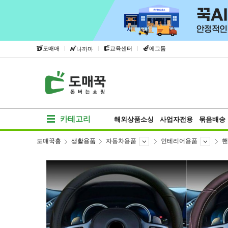
|
|
|
도매매
교육센터
에그돔
나까마
카테고리
해외상품소싱
사업자전용
묶음배송
도매꾹홈
생활용품
자동차용품
인테리어용품
핸