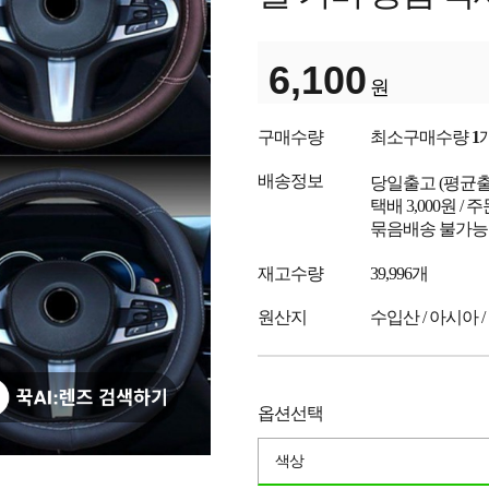
6,100
원
구매수량
최소구매수량
1
배송정보
당일출고
(평균
택배 3,000원 /
묶음배송 불가능
재고수량
39,996개
원산지
수입산 / 아시아 /
옵션선택
색상