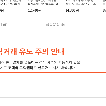
복 바지 허리밴딩 퍼
이동식 틈새 선반 바퀴 달린
아웃도어 모자 페이스 햇빛 가
플
 춘추 근무복 2컬러
슬림 트레이 세탁실 트롤리 플
리개 분리형 자외선 차단 마스
목
고 워크 워크웨어
라스틱 서랍장 수납함 기저귀
크 차단쿨 여름 차단볼 얼굴
쁜
0
12,700
14,300
8,
원
원
원
 (
0
)
상품문의 (
0
)