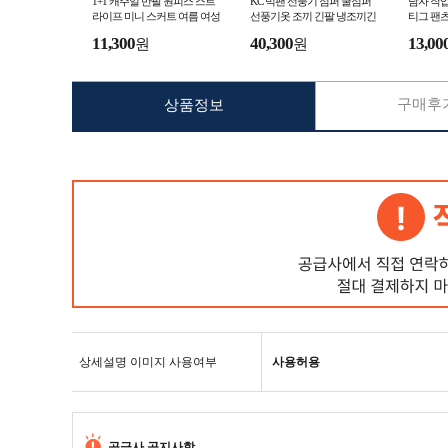
1+1 캐주얼 반팔 원피스 스트
KC 빅팬 선풍기 점퍼 쿨점퍼
남자 작업
라이프 미니 스커트 여름 여성
선풍기옷 조끼 긴팔 냉조끼긴
티그 팬츠
드레스 미니스커트 여자
팔 에어컨 냉감 쿨잠바 냉풍
등산 카
11,300
40,300
13,00
원
원
구매후기
상품정보
상세설명 이미지 사용여부
사용허용
공급사 공지사항