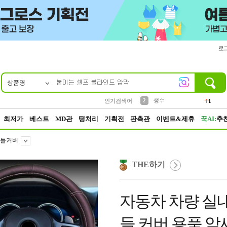
로
상품명
10
1
4
5
6
7
8
9
벨트
파우치
등산
실리콘
양말
여성패션
장갑
led
4
3
1
2
4
1
2
생수
인기검색어
1
3
케이스
1
최저가
베스트
MD관
땡처리
기획전
판촉관
이벤트&제휴
꾹AI:
추
들커버
THE하기
자동차 차량 실
들 커버 용품 