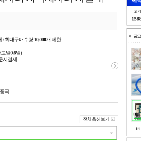
고
158
광고
개 / 최대구매수량
10,000
개 제한
출고일
0.6
일)
 주문시결제
 중국
전체옵션보기
1
/
9