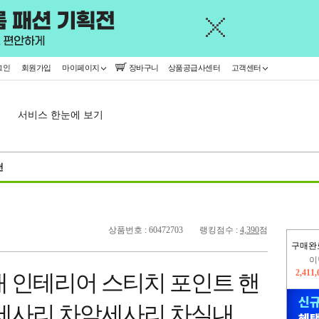
그인
회원가입
마이페이지
장바구니
상품공급사센터
고객센터
서비스 한눈에 보기
천
상품번호 : 60472703
랭킹점수 :
4,390
점
구매완
이
2,411
내 인테리어 스티치 포인트 핸
지
2,326
악세사리 차악세사리 차실내