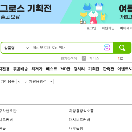
로그인
회원가입
마이페
상품명
10
1
4
5
6
7
8
9
파우치
등산
벨트
실리콘
양말
모자
양산
여성패션
152
395
555
12
1
1
5
3
2
케이스
인기검색어
12
3
생수
454
자전용
묶음배송
최저가
베스트
MD관
땡처리
기획전
판촉관
이벤트&
테리어용품
차량용방석
주차번호판
차량용장식소품
시트커버
대시보드커버
핸들
내부몰딩