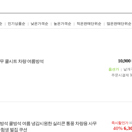
리스트형
갤러리형
순
인기상품순
낮은가격순
높은가격순
적은판매단위순
많은판매단위순
10,900
무 쿨시트 차량 여름방석
옵션가
낱개
주문시결제
3
즉시할인가
1
방석 쿨방석 여름 냉감시원한 실리콘 통풍 차량용 사무
40%
6,3
수험생 벌집 쿠션