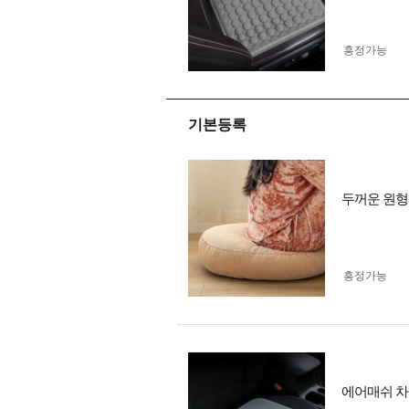
흥정가능
기본등록
두꺼운 원형
흥정가능
에어매쉬 차