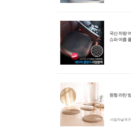
국산 차량 
쇼파 여름 
원형 라탄 
사업자 낱개