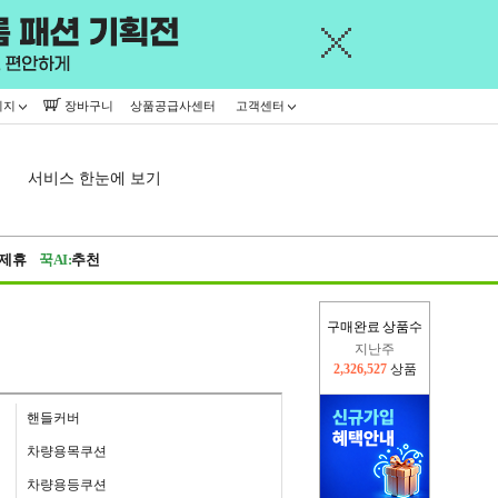
이지
장바구니
상품공급사센터
고객센터
서비스 한눈에 보기
제휴
꾹AI:
추천
구매완료 상품수
이번주
2,296,284
상품
지난주
2,326,527
상품
핸들커버
차량용목쿠션
차량용등쿠션