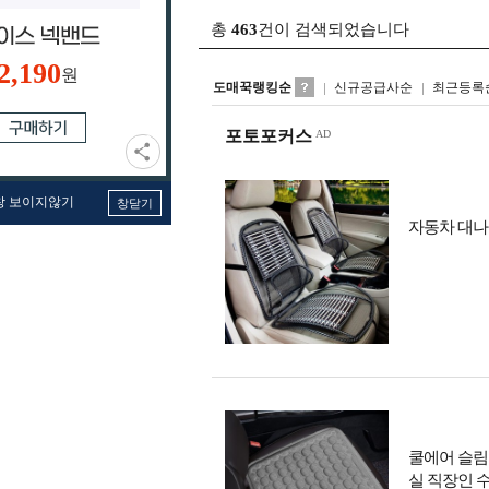
총
463
건이 검색되었습니다
2,190
원
도매꾹랭킹순
신규공급사순
최근등록
포토포커스
창 보이지않기
창닫기
자동차 대나
쿨에어 슬림
실 직장인 