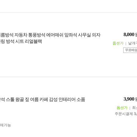
8,000
여름방석 자동차 통풍방석 에어매쉬 앞좌석 사무실 의자
쿨링 방석 시트 리얼블랙
옵션가
낱개
무료배
3,900
방석 스툴 왕골 짚 여름 카페 감성 인테리어 소품
옵션가
최
주문시결제
3
구매가능