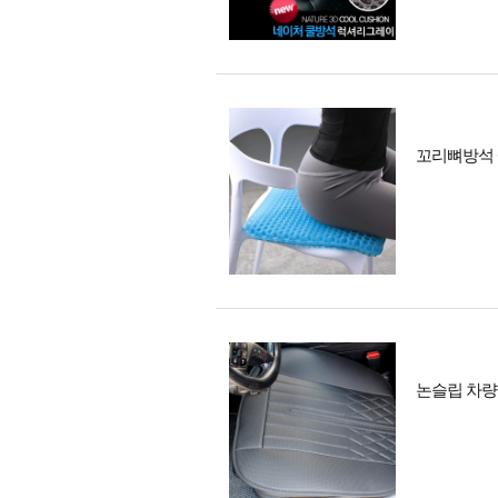
꼬리뼈방석 
논슬립 차량