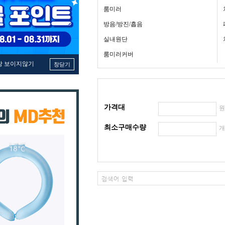
룸미러
방음/방진/흡음
실내원단
룸미러커버
창 보이지않기
창닫기
가격대
최소구매수량