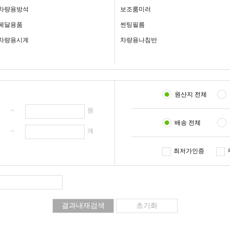
차량용방석
보조룸미러
페달용품
썬팅필름
차량용시계
차량용나침반
원산지 전체
원 ~
원
배송 전체
개 ~
개
최저가인증