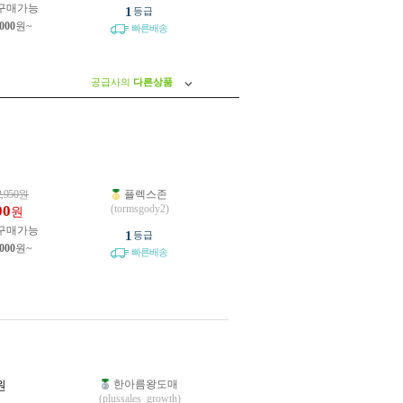
구매가능
1
등급
,000
원~
빠른배송
공급사의
다른상품
2,950
원
플렉스존
00
(tormsgody2)
원
구매가능
1
등급
,000
원~
빠른배송
한아름왕도매
원
(plussales_growth)