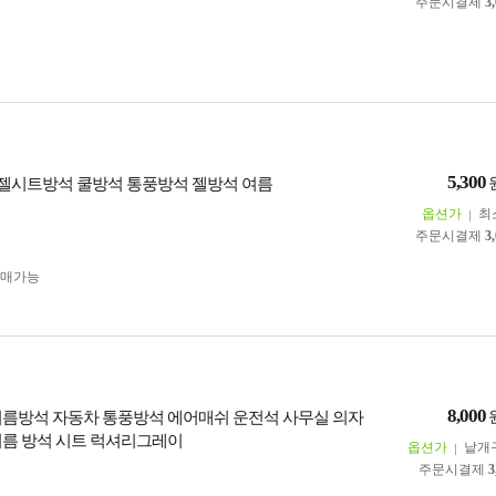
주문시결제
3
5,300
시트방석 쿨방석 통풍방석 젤방석 여름
옵션가
최
주문시결제
3
구매가능
8,000
여름방석 자동차 통풍방석 에어매쉬 운전석 사무실 의자
여름 방석 시트 럭셔리그레이
옵션가
낱개
주문시결제
3