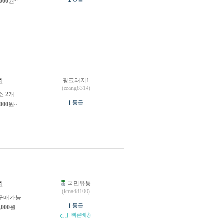
,000
원~
핑크돼지1
원
(zzang8314)
소
2
개
1
등급
,000
원~
국민유통
원
(kma48100)
구매가능
1
등급
,000
원
빠른배송