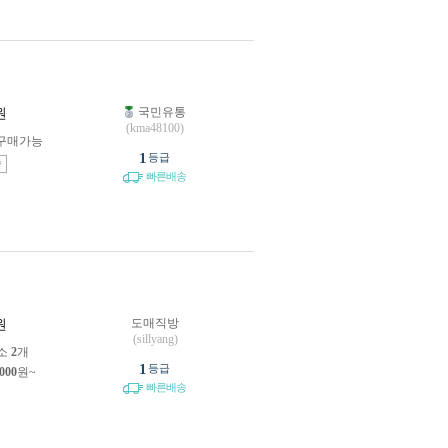
국민유통
원
(kma48100)
구매가능
1
등급
송
빠른배송
도매직방
원
(sillyang)
소
2
개
1
등급
,000
원~
빠른배송