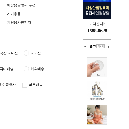
차량용팔/틈새쿠션
다양한 입점혜택
공급사입점상담
기어용품
차량용사진액자
고객센터
1588-0628
광고
국산/국내산
국외산
국내배송
해외배송
우수공급사
빠른배송