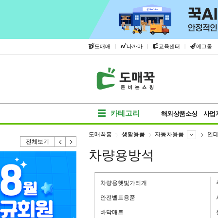
|
|
|
도매매
나까마
교육센터
에그돔
카테고리
해외상품소싱
사업
도매꾹홈
생활용품
자동차용품
인
전체보기
차량용방석
차량용햇빛가리개
안전벨트용품
바닥매트