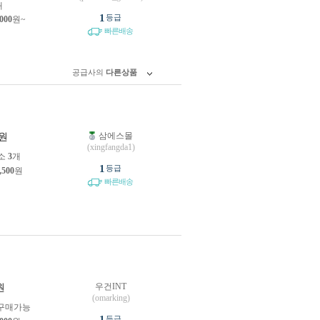
개
1
등급
,000
원~
빠른배송
공급사의
다른상품
삼에스몰
원
(xingfangda1)
소
3
개
1
등급
,500
원
빠른배송
우건INT
원
(omarking)
구매가능
1
등급