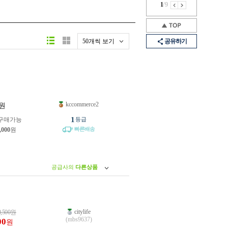
1
/
9
50개씩 보기
공유하기
kccommerce2
원
1
구매가능
등급
빠른배송
,000
원
공급사의
다른상품
citylife
0,500
원
(mbs9637)
00
원