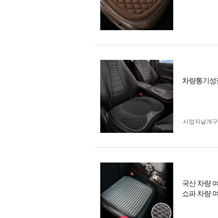
차량통기성젤
사업자 낱개
국산 차량 
쇼파 차량 