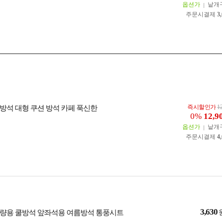
옵션가
낱개
주문시결제
3
즉시할인가
1
방석 대형 쿠션 방석 카페 푹신한
0%
12,9
옵션가
낱개
주문시결제
4
3,630
량용 쿨방석 앞좌석용 여름방석 통풍시트