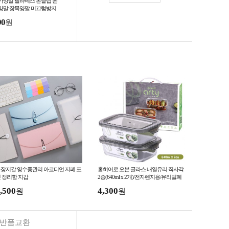
가양말 필라테스 논슬립 운
양말 장목양말 미끄럼방지
트 롱삭스
90
원
장지갑 영수증관리 아코디언 지폐 포
홈히어로 오븐 글라스 내열유리 직사각
 정리함 지갑
2종(640ml x 2개)/전자렌지용/유리밀폐
용기/반찬통/선물세트/사은품
,500
4,300
원
원
반품교환