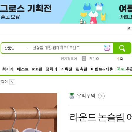
로
상품명
10
1
4
5
6
7
8
9
파우치
등산
벨트
실리콘
양말
모자
양산
여성패션
152
395
555
12
1
1
5
3
2
케이스
인기검색어
12
3
생수
454
최저가
베스트
MD관
땡처리
기획전
판촉관
이벤트&제휴
꾹AI:
추
옷걸이
우리무역
라운드 논슬립 