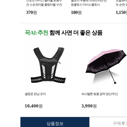
스포츠 아이스 쿨타올 운동수
쿨토시 무봉제 자외선차단 손
모달팬티
건 스포츠타올 쿨링타올 수건
등쿨토시 아이스쿨토시
모 순면 
별포장
370
180
1,150
원
원
꾹AI:추천
함께 사면 더 좋은 상품
셀링온 런닝 조끼
파스텔톤 벚꽃 암막 양산/우산
10,400
3,990
원
원
구매후기
상품정보