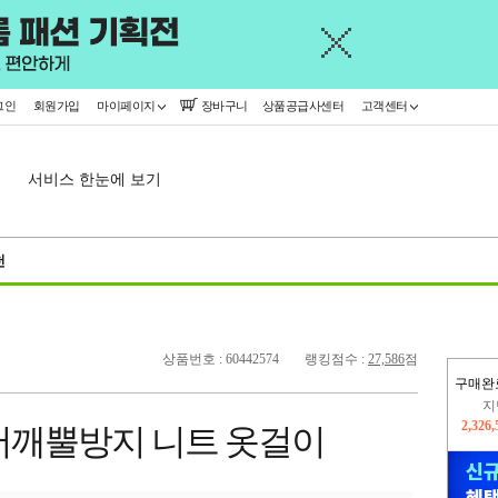
그인
회원가입
마이페이지
장바구니
상품공급사센터
고객센터
서비스 한눈에 보기
천
상품번호 : 60442574
랭킹점수 :
27,586
점
구매완
이
2,295
어깨뿔방지 니트 옷걸이
지
2,326