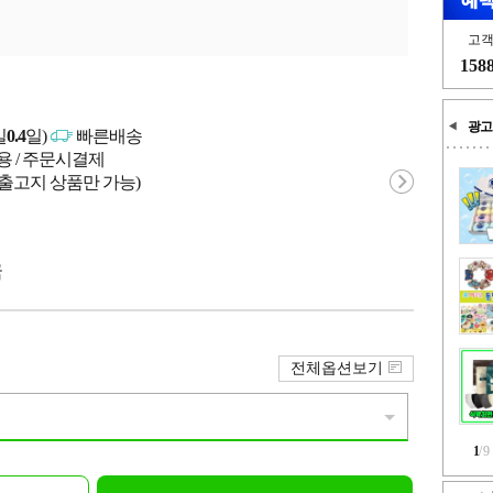
고
158
광고
일
0.4
일)
빠른배송
용 / 주문시결제
 출고지 상품만 가능)
국
전체옵션보기
1
/
9