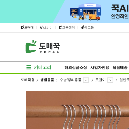
|
|
|
도매매
교육센터
에그돔
나까마
카테고리
해외상품소싱
사업자전용
묶음배송
도매꾹홈
생활용품
수납/정리용품
옷걸이
일반
베스트