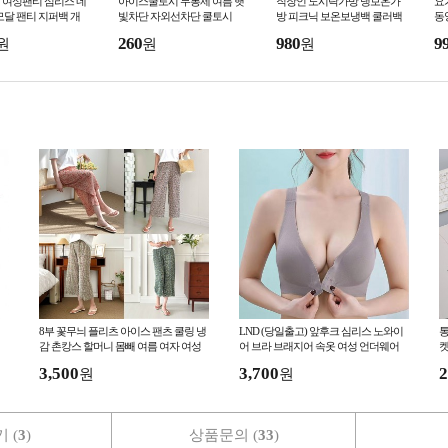
 여성팬티 심리스 네
아이스쿨토시 무봉제 여름 햇
직장인 도시락가방 냉보온가
요
모달 팬티 지퍼백 개
빛차단 자외선차단 쿨토시
방 피크닉 보온보냉백 쿨러백
동
아이스백
홈
260
980
9
원
원
원
8부 꽃무늬 플리츠 아이스 팬츠 쿨링 냉
LND (당일출고) 앞후크 심리스 노와이
통
감 촌캉스 할머니 몸빼 여름 여자 여성
어 브라 브래지어 속옷 여성 언더웨어
켓
냉장고 고무줄 바지
3,500
3,700
2
원
원
 (
3
)
상품문의 (
33
)