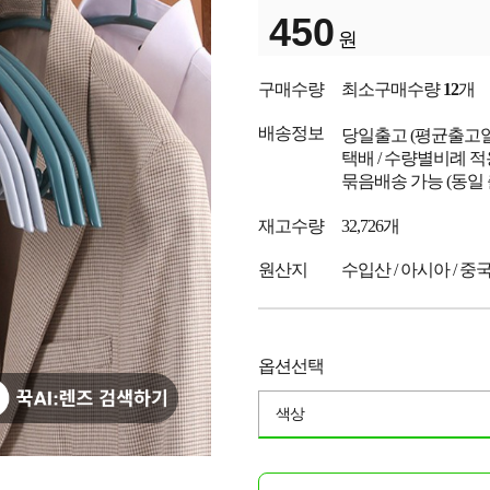
450
원
구매수량
최소구매수량
12
개
배송정보
당일출고
(평균출고
택배 / 수량별비례 적
묶음배송 가능 (동일
재고수량
32,726개
원산지
수입산 / 아시아 / 중
옵션선택
색상