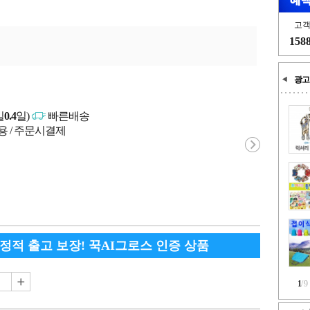
고
158
광고
일
0.4
일)
빠른배송
용 / 주문시결제
안정적 출고 보장! 꾹AI그로스 인증 상품
1
/
9