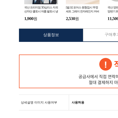
국산 프리미엄 3D심리스 자외
[벌크] 포어스 원형접시 뚜껑
국산 양변
선차단 쿨토시 여름 팔토시 냉
세트 그레이 전자레인지 커버
양변기 
감토시 UV차단
기름튐방지 전자렌지받침대
1,900
2,530
11,50
원
원
푸드커버
구매후기
상품정보
상세설명 이미지 사용여부
사용허용