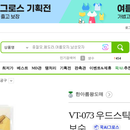
로
상품명
10
1
2
5
6
7
8
9
파우치
케이스
벨트
실리콘
양말
모자
양산
여성패션
395
555
12
12
1
1
5
3
3
생수
인기검색어
454
4
등산
152
최저가
베스트
MD관
땡처리
기획전
판촉관
이벤트&제휴
꾹AI:
추
공구
한아름왕도매
VT-073 우드스
보수