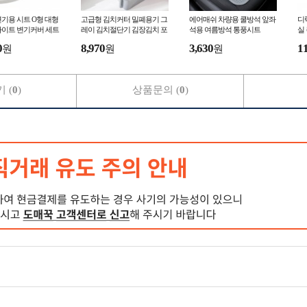
기용 시트 O형 대형
고급형 김치커터 밀폐용기 그
에어매쉬 차량용 쿨방석 앞좌
디
화이트 변기커버 세트
레이 김치절단기 김장김치 포
석용 여름방석 통풍시트
실
기김치 자르미 채소슬라이서
0
8,970
3,630
1
원
원
원
커팅보관통 칼내장
 (
0
)
상품문의 (
0
)