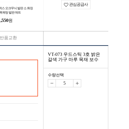
관심공급사
럭스 오크무늬 발판 소 화장
 목욕탕 발판 매트
1,550
원
반품교환
VT-073 우드스틱 3호 밝은
갈색 가구 마루 목재 보수
수량선택