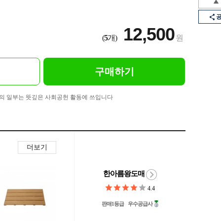
12,500
(
5
개)
원
구매하기
의 일부는 뜻깊은 사회공헌 활동에 쓰입니다
더보기
한아름왕도매
4.4
판매1등급
우수공급사