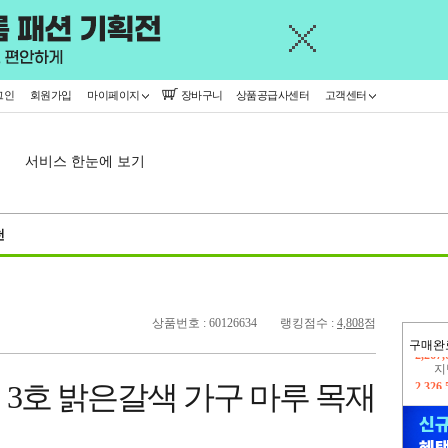
그인
회원가입
마이페이지
장바구니
상품공급사센터
고객센터
서비스 한눈에 보기
천
상품번호 : 60126634
랭킹점수 :
4,808
점
구매완
지
2,326
틱 3호 밝은갈색 가구 마루 목재
이
2,267