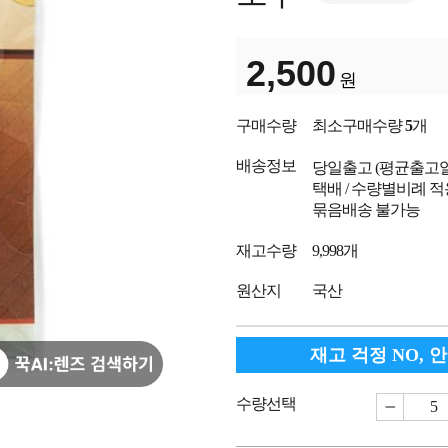
2,500
원
구매수량
최소구매수량
5
개
배송정보
당일출고
(평균출고
택배 / 수량별비례 적
묶음배송 불가능
재고수량
9,998개
원산지
국산
재고 걱정 NO, 
수량선택