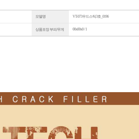
모델명
VT-073우드스틱3호_0196
00x00x0 / 1
상품포장 부피/무게