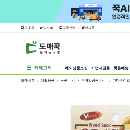
|
|
|
도매매
교육센터
에그돔
나까마
카테고리
해외상품소싱
사업자전용
묶음배송
도매꾹홈
생활용품
공구
수작업공구
기타수작업