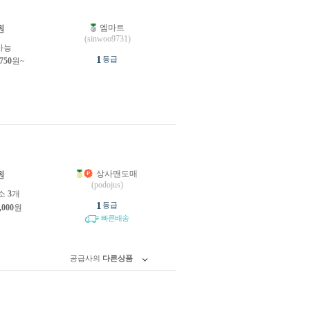
엠마트
원
(sinwoo9731)
가능
1
등급
,750
원~
상사맨도매
원
(podojus)
소
3
개
1
등급
,000
원
빠른배송
공급사의
다른상품