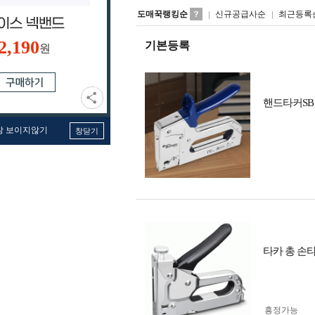
도매꾹랭킹순
신규공급사순
최근등록
2,190
기본등록
원
핸드타커SB
창 보이지않기
창닫기
타카 총 손
흥정가능