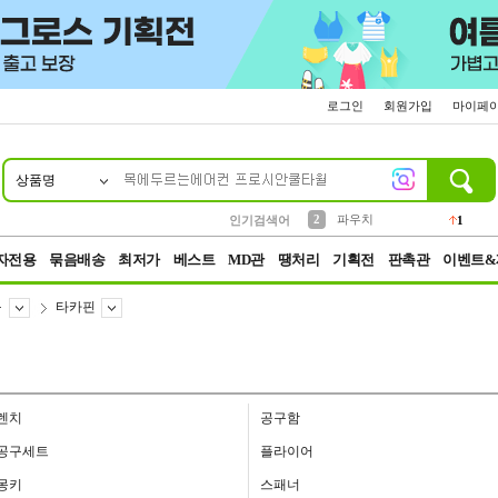
로그인
회원가입
마이페
상품명
10
1
4
5
6
7
8
9
키링
선풍기
말랑이
키캡
텀블러
가방
양말
양산
1
1
5
2
2
2
파우치
인기검색어
1
3
모자
2
자전용
묶음배송
최저가
베스트
MD관
땡처리
기획전
판촉관
이벤트&
구
타카핀
렌치
공구함
공구세트
플라이어
몽키
스패너