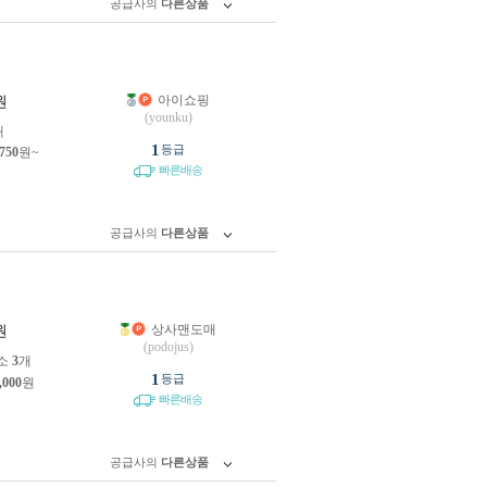
공급사의
다른상품
아이쇼핑
원
(younku)
개
1
등급
,750
원~
빠른배송
공급사의
다른상품
상사맨도매
원
(podojus)
소
3
개
1
등급
,000
원
빠른배송
공급사의
다른상품