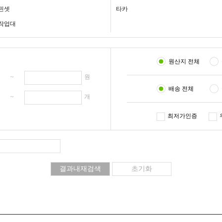
핀셋
타카
작업대
원산지 전체
원 ~
원
배송 전체
개 ~
개
최저가인증