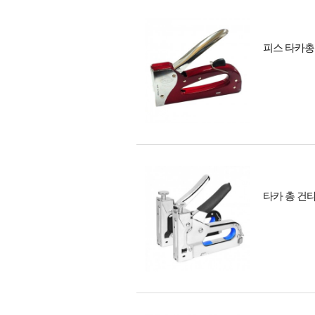
피스 타카총
타카 총 건