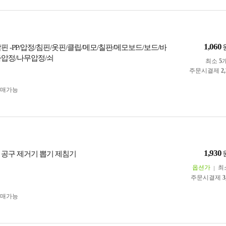
1,060
핀 -PP/압정/침핀/옷핀/클립/메모/칠판/메모보드/보드/바
라압정/나무압정/쇠
최소
5
주문시결제
2
구매가능
1,930
 공구 제거기 뽑기 제침기
옵션가
최
주문시결제
3
구매가능