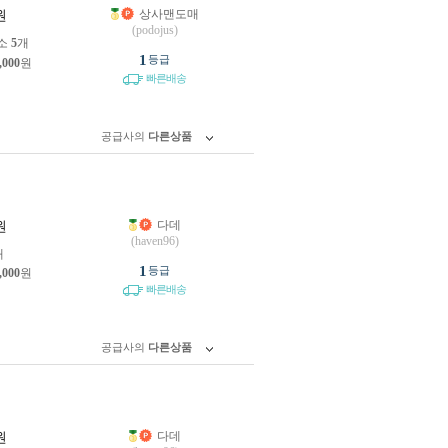
상사맨도매
원
(podojus)
소
5
개
1
등급
,000
원
빠른배송
공급사의
다른상품
다데
원
(haven96)
개
1
등급
,000
원
빠른배송
공급사의
다른상품
다데
원