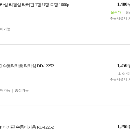
1,400
심 리필심 타커핀 T형 U형 ㄷ형 1000p
옵션가
최
주문시결제
3
구매가능
1,250
카핀 수동타카총 타카심 DD-12252
최소
4
주문시결제
3
구매가능
흥정가능
1,250
F 타카핀 수동타카총 RD-12252