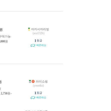
아카시아리빙
원
(aca132b)
구매가능
1
등급
,000
원
빠른배송
아이쇼핑
원
(younku)
개
1
등급
제
2,750
원~
빠른배송