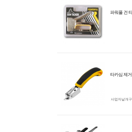
파워풀 건 
타카심 제거
사업자 낱개