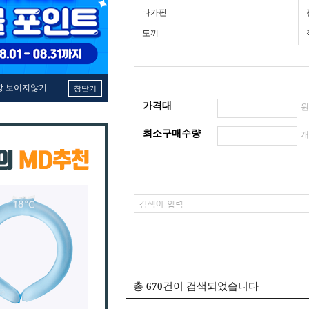
타카핀
도끼
창 보이지않기
창닫기
가격대
최소구매수량
총
670
건이 검색되었습니다