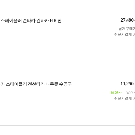
27,490
 스테이플러 손타카 건타카 H R 핀
낱개구매
주문시결제
3
11,250
타카 스테이플러 전선타카 나무못 수공구
옵션가
낱개
주문시결제
3