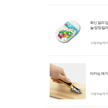
화신 칼라 압
늘/앞정/칼
사업자 낱개
타카심 제거
사업자 낱개