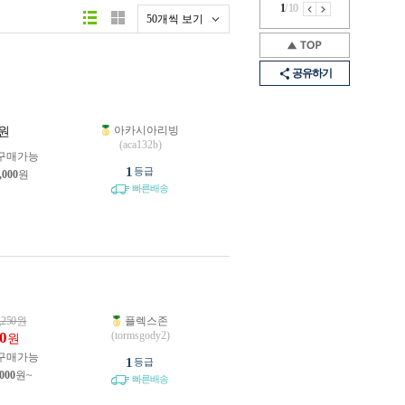
1
/
10
50개씩 보기
공유하기
아카시아리빙
원
(aca132b)
구매가능
1
등급
,000
원
빠른배송
,250
원
플렉스존
0
(tormsgody2)
원
구매가능
1
등급
,000
원~
빠른배송