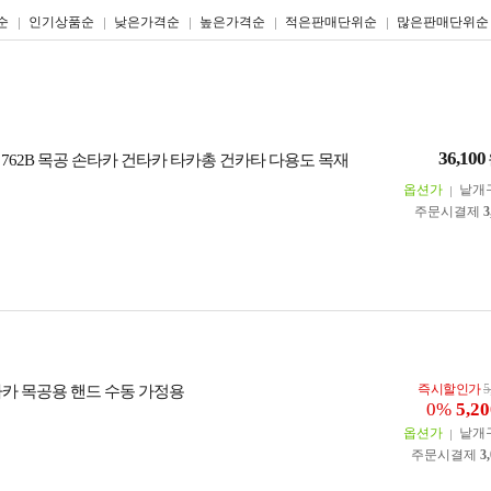
리스트형
갤러리형
순
인기상품순
낮은가격순
높은가격순
적은판매단위순
많은판매단위순
36,100
 762B 목공 손타카 건타카 타카총 건카타 다용도 목재
옵션가
낱개
주문시결제
3
즉시할인가
5
타카 목공용 핸드 수동 가정용
0%
5,20
옵션가
낱개
주문시결제
3