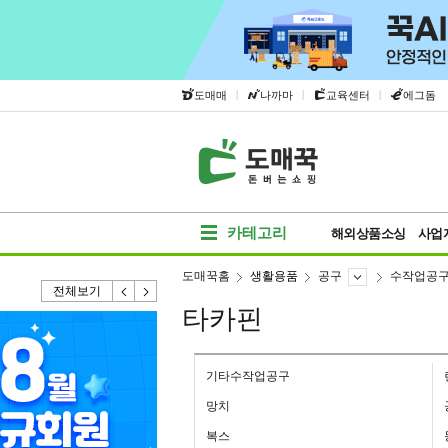
|
|
|
도매매
나까마
교육센터
에그돔
카테고리
해외상품소싱
사업
도매꾹홈
생활용품
공구
수작업공
전체보기
타카핀
기타수작업공구
망치
복스