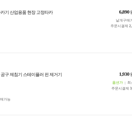
6,890
타카기 산업용품 현장 고정타카
낱개구매
주문시결제
2
1,930
 공구 제침기 스테이플러 핀 제거기
옵션가
최
주문시결제
3
구매가능