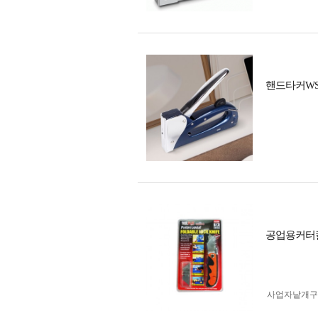
핸드타커WS
공업용커터칼(
사업자 낱개