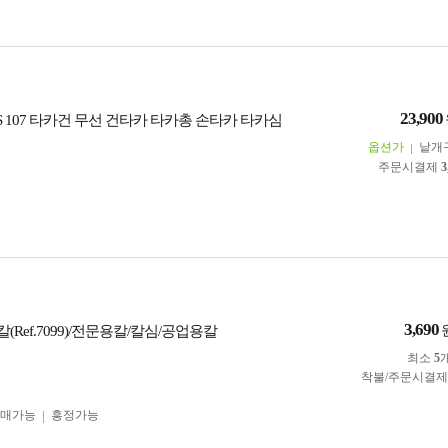
23,900
 107 타카건 무선 건타카 타카총 손타카 타카심
옵션가
낱개
주문시결제
3
3,690
Ref.7099)/전문용칼/칼심/공업용칼
최소
5
착불/주문시결
구매가능
흥정가능