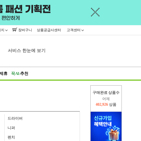
이지
장바구니
상품공급사센터
고객센터
서비스 한눈에 보기
제휴
꾹AI:
추천
어제
구매완료 상품수
402,926
상품
오늘(현재)
406,914
상품
드라이버
니퍼
펜치