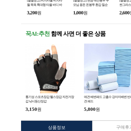
[별별창고] 비치타올 비치타
[별별창고] 현금 예단봉투 부
[별별창고
월 목욕 특대형 타올 바디 바
모님 용돈 돈봉투 환갑 칠순
썬그라스
스 대형 수건 큰수건 샤워 바
팔순 잔치 이벤트 예단비 봉채
러닝 골프
3,200
1,000
2,600
원
원
디타월
비
꾹AI:추천
함께 사면 더 좋은 상품
통기성 스포츠장갑 헬스장갑 자전거장
애견 배변패드 고흡수 강아지배변 반
갑 낚시등산장갑
견 패드
3,150
5,800
원
원
구매후기
상품정보