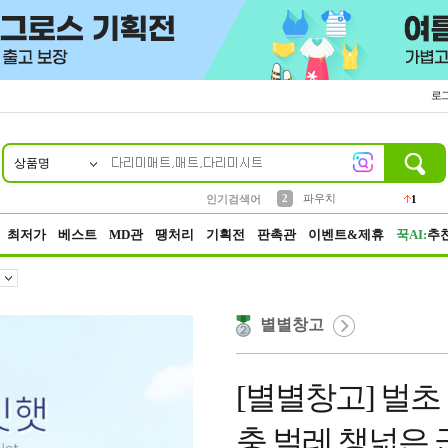
로
상품명
10
1
4
5
6
7
8
9
키링
선풍기
말랑이
키캡
텀블러
가방
양말
양산
1
1
5
2
2
2
파우치
인기검색어
1
3
모자
2
최저가
베스트
MD관
땡처리
기획전
판촉관
이벤트&제휴
꾹AI:
추
별별창고
[별별창고] 벌초
충 벌레 챙넓은 