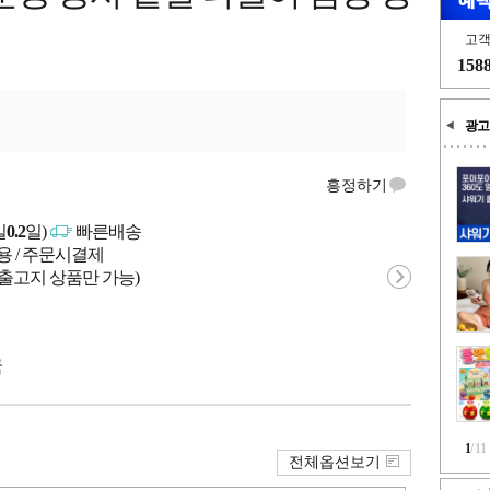
고
158
광고
흥정하기
일
0.2
일)
빠른배송
용 / 주문시결제
 출고지 상품만 가능)
국
1
/
11
전체옵션보기