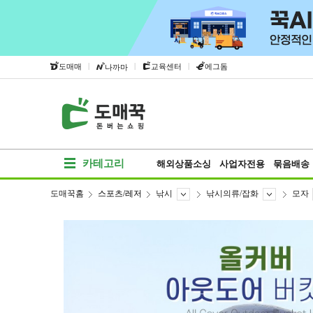
|
|
|
도매매
교육센터
에그돔
나까마
카테고리
해외상품소싱
사업자전용
묶음배송
도매꾹홈
스포츠/레저
낚시
낚시의류/잡화
모자