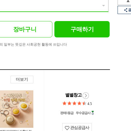
장바구니
구매하기
의 일부는 뜻깊은 사회공헌 활동에 쓰입니다
더보기
별별창고
4.5
판매1등급
우수공급사
관심공급사