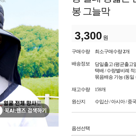
봉 그늘막
3,300
원
구매수량
최소구매수량
2
개
배송정보
당일출고
(평균출고
택배 / 수량별비례 적
묶음배송 가능 (동일
재고수량
159개
원산지
수입산 / 아시아 / 중
옵션선택