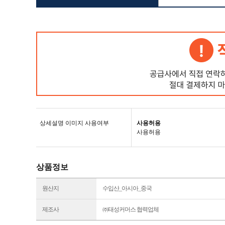
상세설명 이미지 사용여부
사용허용
사용허용
상품정보
원산지
수입산_아시아_중국
제조사
㈜태성커머스 협력업체