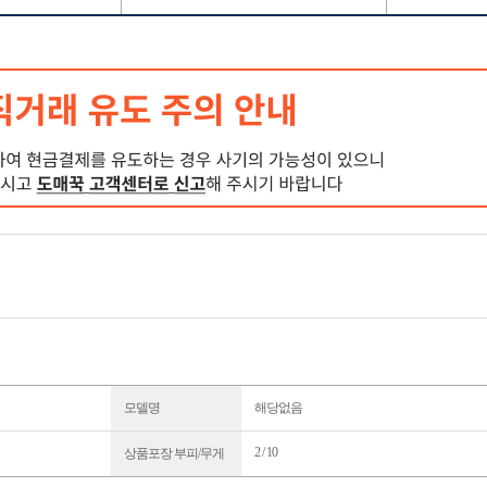
모델명
해당없음
2 / 10
상품포장 부피/무게