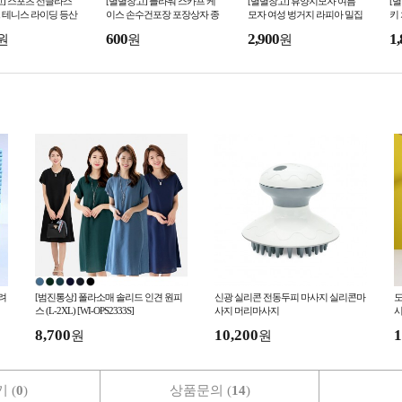
] 스포츠 선글라스
[별별창고] 플라워 스카프 케
[별별창고] 휴양지모자 여름
[
 테니스 라이딩 등산
이스 손수건포장 포장상자 종
모자 여성 벙거지 라피아 밀집
키
 자전거 고글
이케이스 선물 답례품
모자 캠핑 사파리 서핑 서핑햇
락
600
2,900
1,
원
원
원
비치모자
꾸
려
[범진통상] 폴라소매 솔리드 인견 원피
신광 실리콘 전동두피 마사지 실리콘마
도
스 (L-2XL) [WI-OPS2333S]
사지 머리마사지
시
8,700
10,200
1
원
원
 (
0
)
상품문의 (
14
)