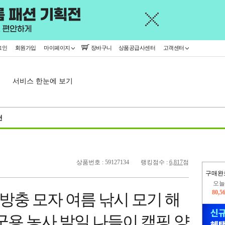
그인
회원가입
마이페이지
장바구니
상품공급사센터
고객센터
서비스 한눈에 보기
천
상품번호 : 59127134
랭킹점수 :
6,817
점
구매완
오늘
80,5
 방충 모자 여름 낚시 모기 해
402,
군용 농사 밭일 나들이 캠핑 양