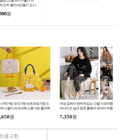
별별창고] 딸깍이 키홀더 차
 차 만두 클리커만들기 도시
 제작 굿즈 만들기 1구 가방
800
원
미기 바지체인
시락가방 오리가방 보온보냉가방 도
여성 집에서 편하게 입는 긴팔 시보리형
락 나들이 피크닉백 소풍가방 쿨러백
빅사이즈 실내 잠옷 홈웨어 파자마 10종
세트
,650
7,350
원
원
반품교환