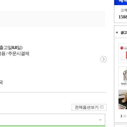
고
158
광고
균출고일
0.8
일)
적용 / 주문시결제
중국
전체옵션보기
1
/
10