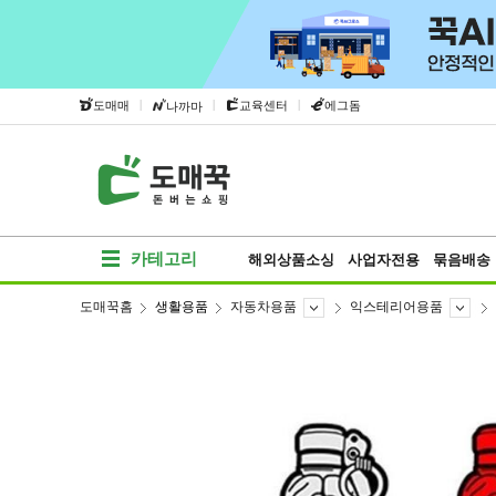
|
|
|
도매매
교육센터
에그돔
나까마
카테고리
해외상품소싱
사업자전용
묶음배송
도매꾹홈
생활용품
자동차용품
익스테리어용품