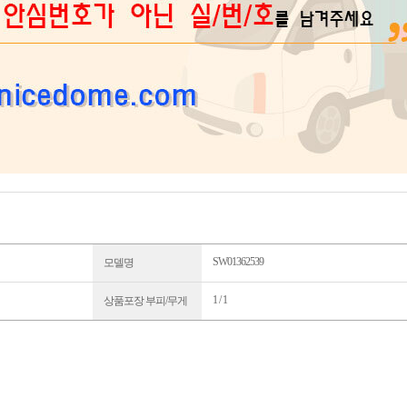
SW01362539
모델명
1 / 1
상품포장 부피/무게