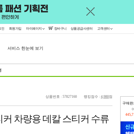
그인
회원가입
마이페이지
장바구니
상품공급사센터
고객센터
서비스 한눈에 보기
천
상품번호 : 57827160
랭킹점수 :
4,980
점
구매완
445,
오늘
378,
티커 차량용 데칼 스티커 수류