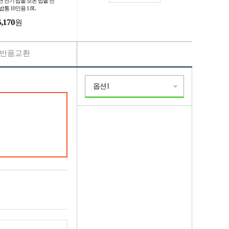
년 전기 밥솥 보온 밥솥 전
밥통 10인용 1.8L
6,170
원
반품교환
옵션1