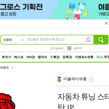
로
상품명
10
1
4
5
6
7
8
9
키링
미니
말랑이
선풍기
가방
양말
짱구
텀블러
23
2
1
1
7
3
2
파우치
인기검색어
3
모자
최저가
베스트
MD관
땡처리
기획전
판촉관
이벤트&제휴
꾹AI:
추
엠블럼
더블제이유통
자동차 튜닝 스
탄 1P