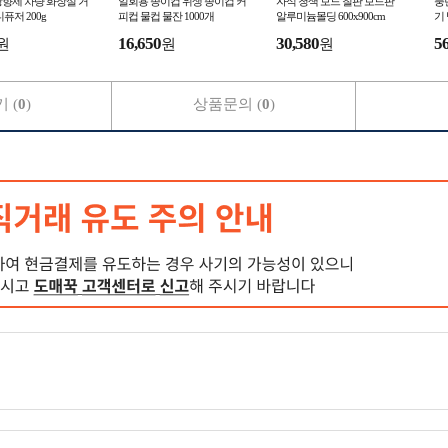
향제 차량 화장실 거
일회용 종이컵 위생 종이컵 커
자석 청색 보드 칠판 보드판
풍
퓨저 200g
피컵 물컵 물잔 1000개
알루미늄몰딩 600x900cm
기 
16,650
30,580
5
원
원
원
 (
0
)
상품문의 (
0
)