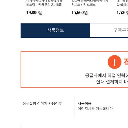
타파웨어 정사각 밀폐용기 플
민소매 롱 원피스 플레어 나시
해피룸 방
라스틱 반찬통 음식 용기 825
원피스 비치 드레스
실 실내 디
ml 연핑크
19,800
15,660
1,520
원
원
구매후기
상품정보
상세설명 이미지 사용여부
사용허용
이미지사용 가능합니다