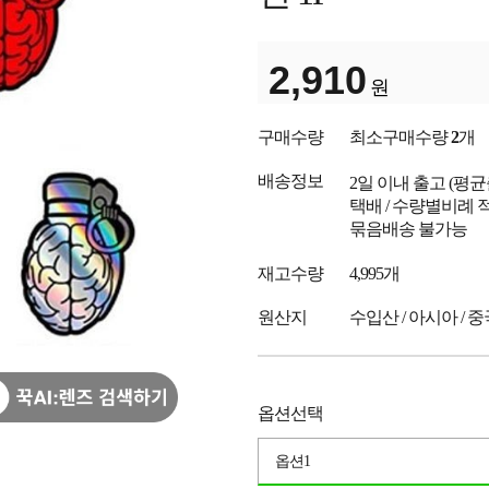
2,910
원
구매수량
최소구매수량
2
개
배송정보
2일 이내 출고
(평
택배 / 수량별비례 
묶음배송 불가능
재고수량
4,995개
원산지
수입산 / 아시아 / 
옵션선택
옵션1