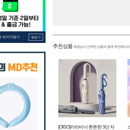
창 보이지않기
창닫기
추천상품
회원님이 선택한 상품과 함께 추천해드리
[OISO]카라비너 튼튼한 3단 자