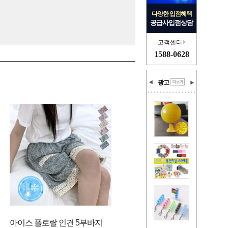
다양한 입점혜택
공급사입점상담
고객센터
1588-0628
광고
아이스 플로랄 인견 5부바지