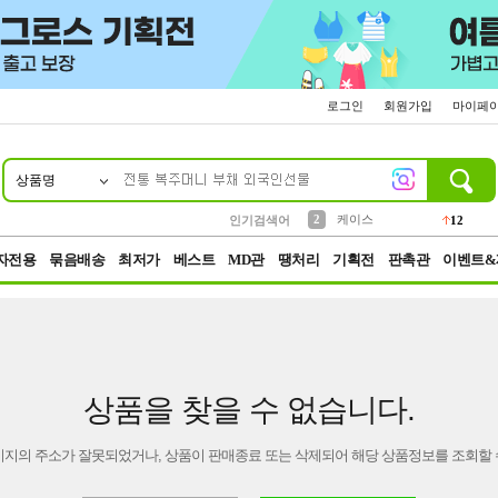
로그인
회원가입
마이페
상품명
10
1
4
5
6
7
8
9
파우치
등산
벨트
실리콘
양말
모자
양산
여성패션
152
395
555
12
1
1
5
3
2
케이스
인기검색어
12
3
생수
454
자전용
묶음배송
최저가
베스트
MD관
땡처리
기획전
판촉관
이벤트&
상품을 찾을 수 없습니다.
이지의 주소가 잘못되었거나, 상품이 판매종료 또는 삭제되어 해당 상품정보를 조회할 