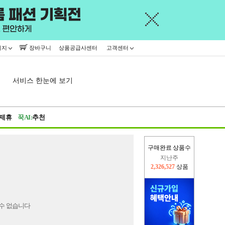
이지
장바구니
상품공급사센터
고객센터
서비스 한눈에 보기
제휴
꾹AI:
추천
구매완료 상품수
지난주
2,326,527
상품
이번주
2,226,699
상품
수 없습니다