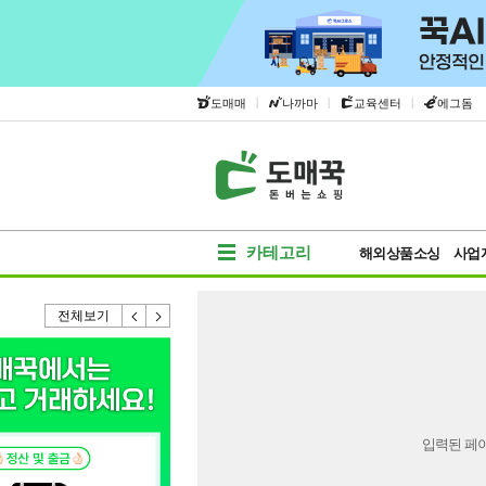
|
|
|
도매매
나까마
교육센터
에그돔
카테고리
해외상품소싱
사업
전체보기
입력된 페