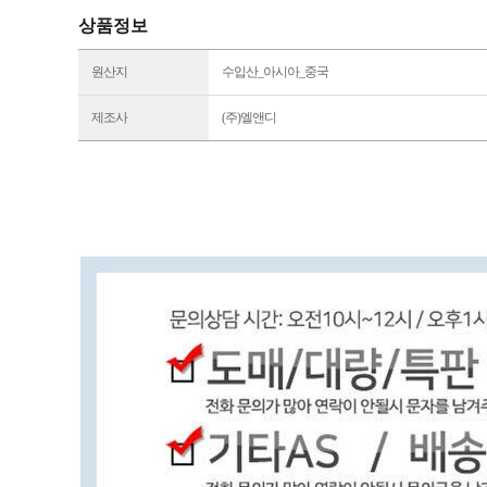
상품정보
원산지
수입산_아시아_중국
제조사
(주)엘앤디