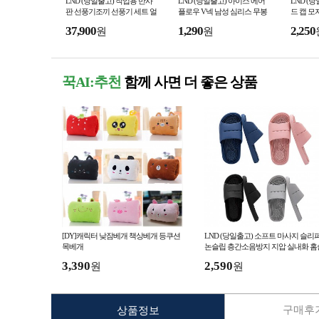
LND (당일출고) 작업용 반사
LND (당일출고) 아이스 에어
LND (
판 선풍기조끼 선풍기 세트 얼
플로우 V넥 남성 심리스 무봉
드 캡 모
음팩포켓 얼음조끼 안전 여름
제 쿨 나시 런닝 속옷 이너 빅
자외선차
37,900
1,290
2,250
원
원
작업 냉풍 조끼 공
사이즈 민소매
글모자 
꾹AI:추천
함께 사면 더 좋은 상품
[DY]캐릭터 낮잠베개 책상베개 등쿠션
LND (당일출고) 소프트 마사지 슬리
목베개
논슬립 층간소음방지 지압 실내화 홈
리퍼
3,390
2,590
원
원
구매후기
상품정보