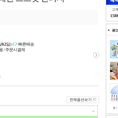
고
158
광고
일
0.2
일)
빠른배송
용 / 주문시결제
국
전체옵션보기
1
/
9