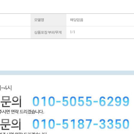
모델명
해당없음
1 / 1
상품포장 부피/무게