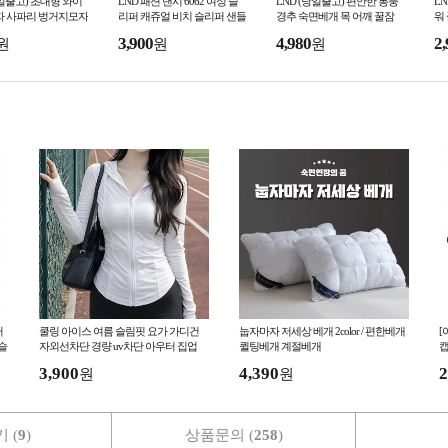
당일출고) 초대형 와이
LND 패션 낸시 6062 여성 슬
LND (당일출고) 편안한 통풍
L
자 사파리 벙거지모자
리퍼 캐쥬얼 비치 슬리퍼 샌들
경추 숙면베개 목 어깨 꿀잠
워
단 여행 남여공용 정
거실화 실내화 학생
쿠션 베개
여
3,900
4,980
2,
원
원
원
여성 남성
바
퍼
쿨링 아이스 여름 슬림핏 요가 가디건
눕자마자 저세상 베개 2color / 편한베개
[
슬
자외선차단 경량 uv차단 아우터 집업
퀼팅베개 계절베개
캡
망
3,900
4,390
2
원
원
 (
9
)
상품문의 (
258
)