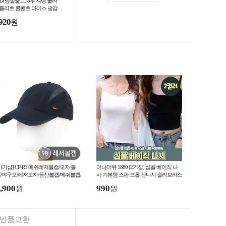
ND(당일출고) 8부 셔링 플라
 플리츠 쿨팬츠 아이스 냉감
름 여성 꽃무늬 촌캉스 주름
920
원
지 레트로
야기샵] CP-R1 메쉬레저볼캡/모자/볼
어나더뷰 1880 [2기장] 심플 베이직 나
/야구모/레저모자/등산볼캡/메쉬볼캡/
시 기본템 스판 크롭 끈나시 슬리브리스
사볼캡/모자(재입고)
데일리 레이어드 이너
,900
990
원
원
반품교환