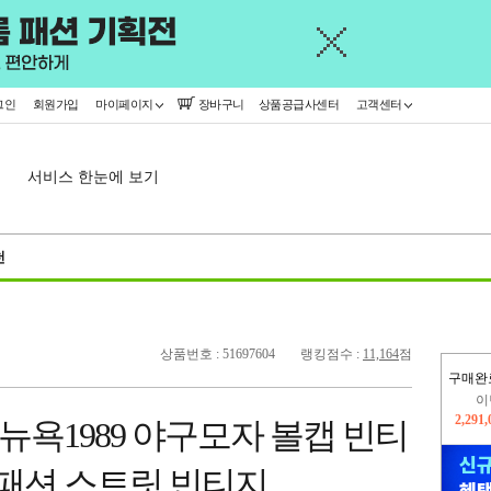
그인
회원가입
마이페이지
장바구니
상품공급사센터
고객센터
서비스 한눈에 보기
천
상품번호 : 51697604
랭킹점수 :
11,164
점
구매완
이
2,291
지
 뉴욕1989 야구모자 볼캡 빈티
2,326
 패션 스트릿 빈티지