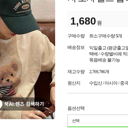
1,680
원
구매수량
최소구매수량
5
개
배송정보
익일출고
(평균출고
택배 / 수량별비례 적
묶음배송 불가능
재고수량
2,769,786개
원산지
수입산 / 아시아 / 중
옵션선택
선택