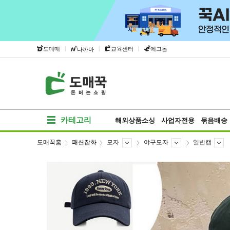
|
|
|
도매매
교육센터
에그돔
나까마
카테고리
해외상품소싱
사업자전용
묶음배송
도매꾹홈
패션잡화
모자
야구모자
일반캡