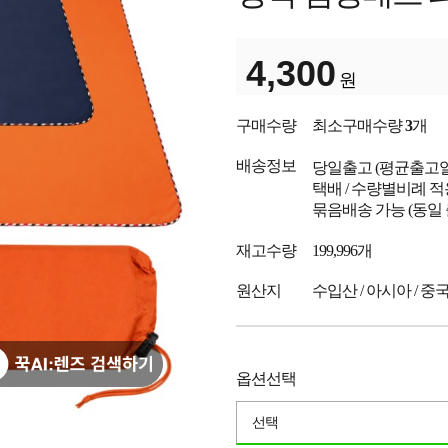
4,300
원
구매수량
최소구매수량
3
개
배송정보
당일출고
(평균출고
택배 / 수량별비례 적
묶음배송 가능 (동일
재고수량
199,996개
원산지
수입산 / 아시아 / 중
옵션선택
선택