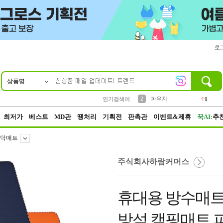
로
상품명
10
1
4
5
6
7
8
9
키링
선풍기
말랑이
키캡
텀블러
가방
양말
양산
1
1
5
2
2
2
파우치
인기검색어
1
3
모자
2
최저가
베스트
MD관
땡처리
기획전
판촉관
이벤트&제휴
꾹AI:
추
닥매트
주식회사하람커머스
휴대용 방수매트
방석 캠핑매트 