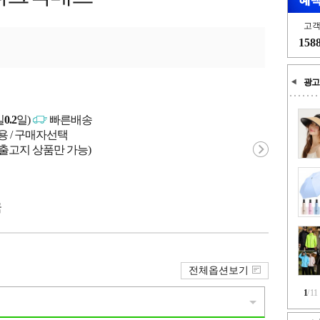
고
158
광고
일
0.2
일)
빠른배송
용 / 구매자선택
 출고지 상품만 가능)
국
전체옵션보기
1
/
11