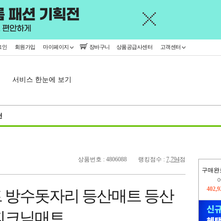
그인
회원가입
마이페이지
장바구니
상품공급사센터
고객센터
서비스 한눈에 보기
천
상품번호 : 4806088
랭킹점수 :
7,794
점
구매완
오늘
371,
 방수돗자리 등산매트 등산
402,
피크닉매트