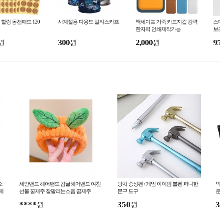
힐링 동전패드 120
사계절용 다용도 멀티스카프
맥세이프 가죽 카드지갑 강력
스
한자력 인쇄제작가능
보
300
2,000
9
원
원
원
소
세안밴드 헤어밴드 감귤헤어밴드 여친
망치 중성펜 / 게임 아이템 볼펜 퍼니한
빅
제
선물 꿈제주 잘팔리는소품 꿈제주
문구 도구
운
****
350
3
원
원