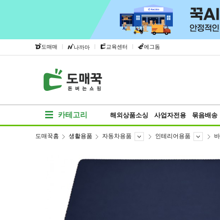
|
|
|
도매매
교육센터
에그돔
나까마
카테고리
해외상품소싱
사업자전용
묶음배송
도매꾹홈
생활용품
자동차용품
인테리어용품
바