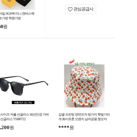
관심공급사
마일 에코백 미니 캔버스백
조가방 학원가방
50
원
사이즈 커플 선글라스 패션안경 가벼
감귤 프린팅 양면모자 벙거지 햇빛가리
선글라스 T1680722
개 화이트톤 오렌지 남여공용 챙모자
,200
****
원
원