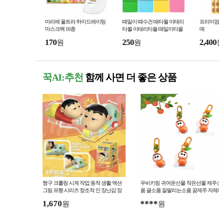
마리에 울트라 하이드레이팅
때밀이 때수건 때타월 이태리
프리미엄 
마스크팩 16종
타월 이태리타올 때밀이타올
매
170
250
2,400
원
원
꾹AI:추천
함께 사면 더 좋은 상품
짱구 크롤링 시계 작업 동적 생활 액션
우비키링 귀여운선물 작은선물 제주
그림 유행 시리즈 창조적 인 장난감 장
품 귤소품 잘팔리는소품 꿈제주 자체
식 인형 선물
작
1,670
****
원
원