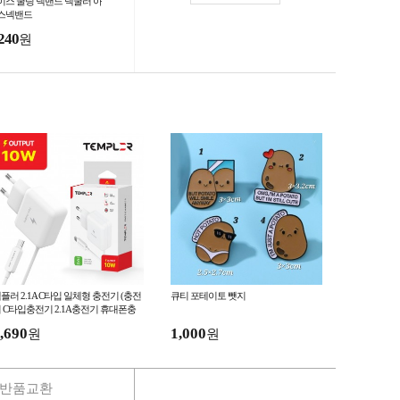
이스 쿨링 넥밴드 넥쿨러 아
스넥밴드
240
원
플러 2.1A C타입 일체형 충전기 (충전
큐티 포테이토 뺏지
 C타입충전기 2.1A충전기 휴대폰충
기 핸드폰충전기 어댑터)
,690
1,000
원
원
반품교환