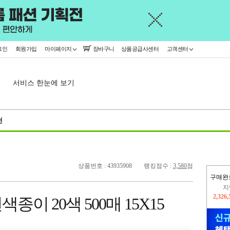
그인
회원가입
마이페이지
장바구니
상품공급사센터
고객센터
서비스 한눈에 보기
천
상품번호 : 43935908
랭킹점수 :
3,580
점
구매완
지
2,326
이 20색 500매 15X15
이
2,409