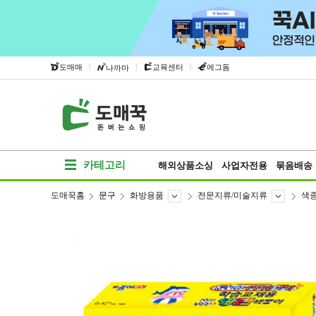
|
|
|
도매매
교육센터
에그돔
나까마
카테고리
해외상품소싱
사업자전용
묶음배송
도매꾹홈
문구
화방용품
전문지류/미술지류
색