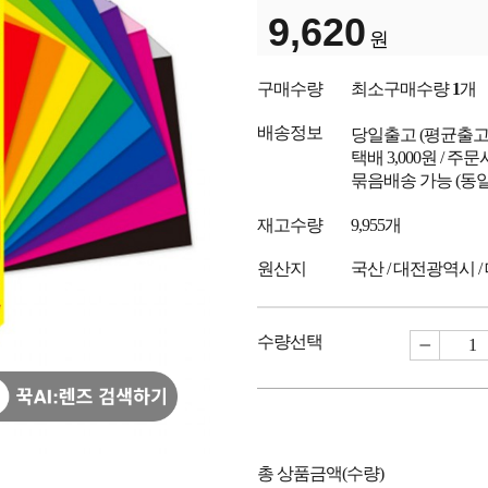
9,620
원
구매수량
최소구매수량
1
개
배송정보
당일출고
(평균출
택배 3,000원 / 주
묶음배송 가능 (동일
재고수량
9,955개
원산지
국산 / 대전광역시 /
수량선택
총 상품금액(수량)