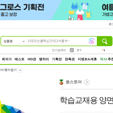
로
상품명
10
1
4
5
6
7
8
9
벨트
파우치
등산
실리콘
양말
여성패션
장갑
led
4
3
1
2
4
1
2
생수
인기검색어
1
3
케이스
1
최저가
베스트
MD관
땡처리
기획전
판촉관
이벤트&제휴
꾹AI:
추
종이/종이접기
쏭스토어
학습교재용 양면색종