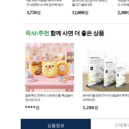
6종 세트 여행용 캐리어 파우
잠자리채 5단 접이식 안테나
게임용 
치 세면백 이너백 정리백 워시
물고기 뜰채 10P
드 사무용
백 방수 멀티 정리가방
80cm X
3,750
12,000
2,300
원
원
꾹AI:추천
함께 사면 더 좋은 상품
말랑폭신 쫀득이 스트레스볼 촉감놀이
A6 테이블 양면 T자 아크릴꽂이 POP 
장난감 도넛
내 메뉴판
****
1,200
원
원
구매후기
상품정보