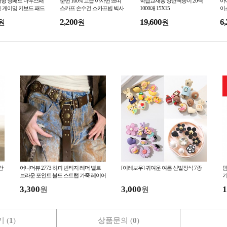
대형 장패드 마우스패
순면 100% 고급 아사면 쁘띠
학습교재용 양면색종이 20색
아
 게이밍 키보드 패드
스카프 손수건 스카프빕 빅사
1000매 15X15
이
 30cm 장마우스패드
이즈 국내산
2,200
19,600
6,
원
원
원
안
어나더뷰 2773 히피 빈티지 레더 벨트
[이레보우] 귀여운 여름 신발장식 7종
템
브라운 포인트 볼드 스트랩 가죽 레이어
기
드 y2k 찡 웨스턴 보헤미안
전
3,300
3,000
1
원
원
 (
1
)
상품문의 (
0
)