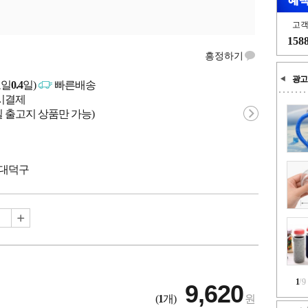
고
158
흥정하기
광고
고일
0.4
일)
빠른배송
문시결제
 출고지 상품만 가능)
 대덕구
1
/
9
9,620
(
1
개)
원