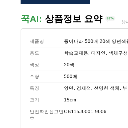
꾹AI:
상품정보 요약
상
제품명
종이나라 500매 20색 양면
용도
학습교재용, 디자인, 색채구성
색상
20색
수량
500매
특징
양면, 경제적, 선명한 색체, 
크기
15cm
안전확인신고번
CB115J0001-9006
호